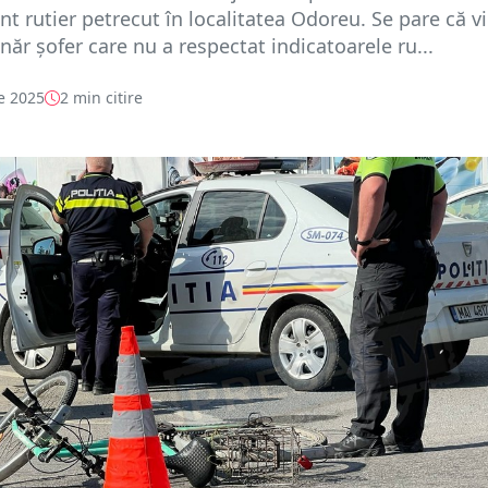
nt rutier petrecut în localitatea Odoreu. Se pare că v
ânăr șofer care nu a respectat indicatoarele ru...
e 2025
2 min citire