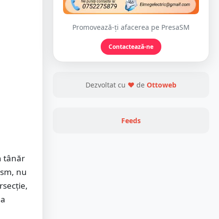
Promovează-ți afacerea pe PresaSM
Contactează-ne
Dezvoltat cu
❤
de
Ottoweb
Feeds
n tânăr
ism, nu
rsecție,
ea