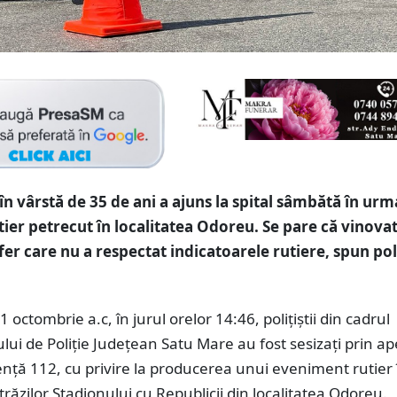
 în vârstă de 35 de ani a ajuns la spital sâmbătă în ur
tier petrecut în localitatea Odoreu. Se pare că vinovat
er care nu a respectat indicatoarele rutiere, spun poli
 octombrie a.c, în jurul orelor 14:46, polițiștii din cadrul
lui de Poliție Județean Satu Mare au fost sesizați prin ap
nță 112, cu privire la producerea unui eveniment rutier 
străzilor Stadionului cu Republicii din localitatea Odoreu.