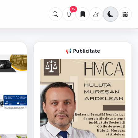
35
📢 Publicitate