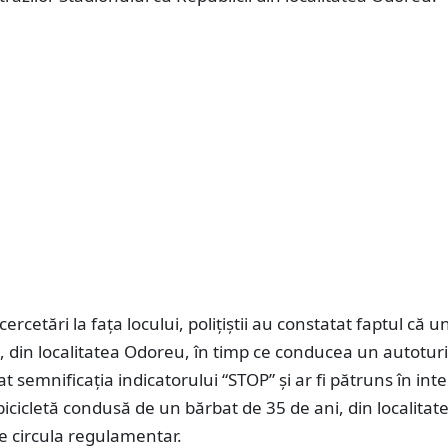
ercetări la fața locului, polițiștii au constatat faptul că u
, din localitatea Odoreu, în timp ce conducea un autotur
at semnificația indicatorului “STOP” și ar fi pătruns în inte
icicletă condusă de un bărbat de 35 de ani, din localitat
e circula regulamentar.