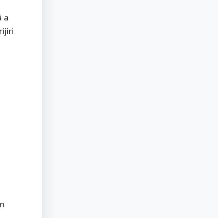
ă a
jiri
În