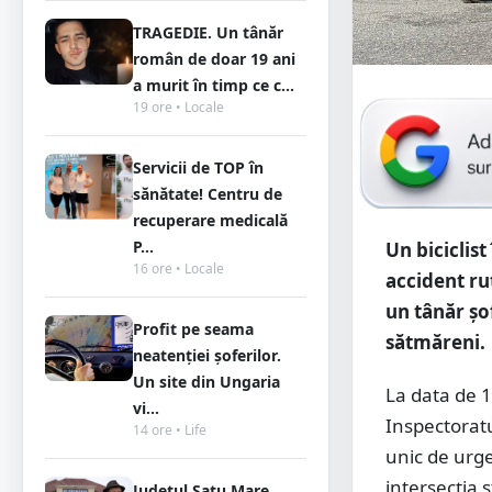
TRAGEDIE. Un tânăr
român de doar 19 ani
a murit în timp ce c...
19 ore • Locale
Servicii de TOP în
sănătate! Centru de
recuperare medicală
P...
Un biciclist
16 ore • Locale
accident ru
un tânăr șof
Profit pe seama
sătmăreni.
neatenției șoferilor.
Un site din Ungaria
La data de 11
vi...
Inspectoratu
14 ore • Life
unic de urge
intersecția 
Județul Satu Mare,