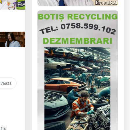
lvează
rma