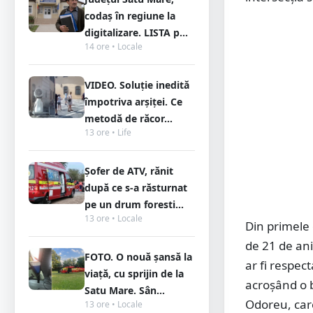
codaș în regiune la
digitalizare. LISTA p...
14 ore • Locale
VIDEO. Soluție inedită
împotriva arșiței. Ce
metodă de răcor...
13 ore • Life
Șofer de ATV, rănit
după ce s-a răsturnat
pe un drum foresti...
13 ore • Locale
Din primele c
de 21 de ani
FOTO. O nouă șansă la
ar fi respect
viață, cu sprijin de la
acroșând o b
Satu Mare. Sân...
Odoreu, car
13 ore • Locale