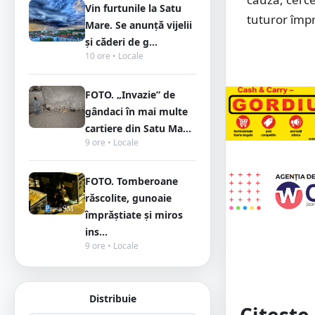
Vin furtunile la Satu
tuturor împr
Mare. Se anunță vijelii
și căderi de g...
10 ore • Locale
FOTO. „Invazie” de
gândaci în mai multe
cartiere din Satu Ma...
9 ore • Locale
FOTO. Tomberoane
răscolite, gunoaie
împrăștiate și miros
ins...
9 ore • Locale
Distribuie
Citește 