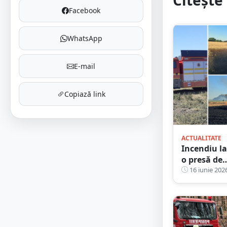
Facebook
WhatsApp
E-mail
Copiază link
ACTUALITATE
Incendiu la
o presă de
balotat, în
16 iunie 202
județul Sa
Mare. Ard
mai multe
hectare