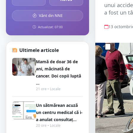
unui accide
a fost un t
Vânt din NNE
13 octombri
Actualizat: 07:00
Ultimele articole
Mamă de doar 36 de
ani, măcinată de
cancer. Doi copii luptă
...
21 ore • Locale
Un sătmărean acuză
un centru medical că i-
a anulat consultaț...
20 ore • Locale