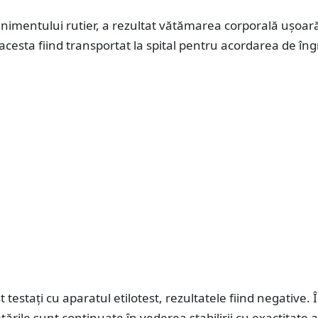
nimentului rutier, a rezultat vătămarea corporală ușoar
, acesta fiind transportat la spital pentru acordarea de îngri
 testați cu aparatul etilotest, rezultatele fiind negative. 
tările sunt continuate în vederea stabilirii cu exactitate a