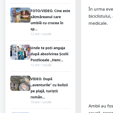
În urma eve
FOTO/VIDEO. Cine este
biciclistului
sătmăreanul care
medicale.
umblă cu crucea în
sp...
12 ore • Locale
Unde te poți angaja
după absolvirea Școlii
Postliceale „Henr...
12 ore • Locale
VIDEO. După
„aventurile” cu bolizii
pe plajă, turiștii
român...
10 ore • Locale
Ambii au fost
cauză, cerce