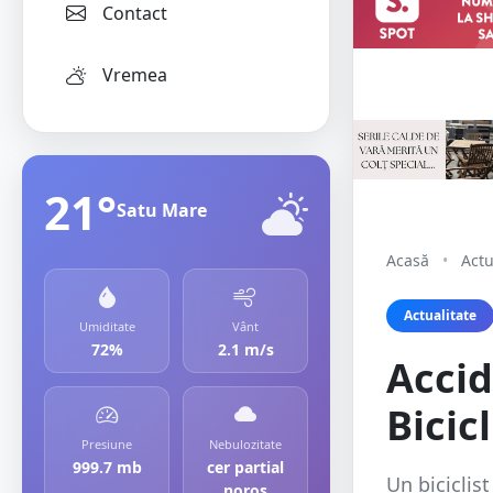
Contact
Vremea
21°
Satu Mare
Acasă
•
Actu
Actualitate
Umiditate
Vânt
72%
2.1 m/s
Accid
Bicic
Presiune
Nebulozitate
999.7 mb
cer partial
Un biciclis
noros