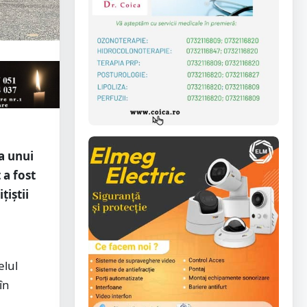
ma unui
 a fost
țiștii
elul
în