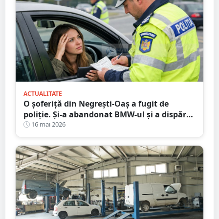
ACTUALITATE
O șoferiță din Negrești-Oaș a fugit de
poliție. Și-a abandonat BMW-ul și a dispărut
printre blocuri
16 mai 2026