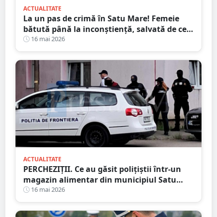
ACTUALITATE
La un pas de crimă în Satu Mare! Femeie
bătută până la inconștiență, salvată de cei
4 copilași
16 mai 2026
ACTUALITATE
PERCHEZIȚII. Ce au găsit polițiștii într-un
magazin alimentar din municipiul Satu
Mare
16 mai 2026