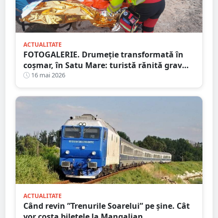
ACTUALITATE
FOTOGALERIE. Drumeție transformată în
coșmar, în Satu Mare: turistă rănită grav
după ce a alergat pe un traseu acoperit cu
16 mai 2026
frunze
ACTUALITATE
Când revin ”Trenurile Soarelui” pe şine. Cât
vor costa biletele la Mangalian