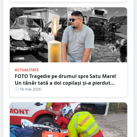
ACTUALITATE
FOTO Tragedie pe drumul spre Satu Mare!
Un tânăr tată a doi copilași și-a pierdut
viața într-un accident cumplit
16 mai 2026