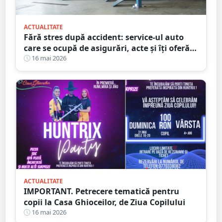
ACTUALITATE
Fără stres după accident: service-ul auto
care se ocupă de asigurări, acte și îți oferă
mașină la schimb
16 mai 2026
ACTUALITATE
IMPORTANT. Petrecere tematică pentru
copii la Casa Ghioceilor, de Ziua Copilului
16 mai 2026