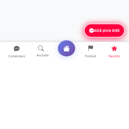
Altă știre
0/65
Anchete
Comentarii
Politică
Necitite
Ultimele articole
Polițist din Satu Mare, prins la volan cu 1,75
g/l alcool în...
19 ore • Locale
TOP Trapez lansează în premieră gardul
metalic „ZIG ZAG”. Ev...