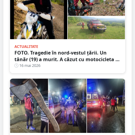
ACTUALITATE
FOTO. Tragedie în nord-vestul țării. Un
tânăr (19) a murit. A căzut cu motocicleta în
prăpastie
16 mai 2026