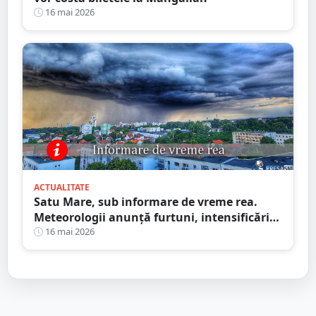
16 mai 2026
ACTUALITATE
Satu Mare, sub informare de vreme rea.
Meteorologii anunță furtuni, intensificări
de vânt și ploi în averse
16 mai 2026