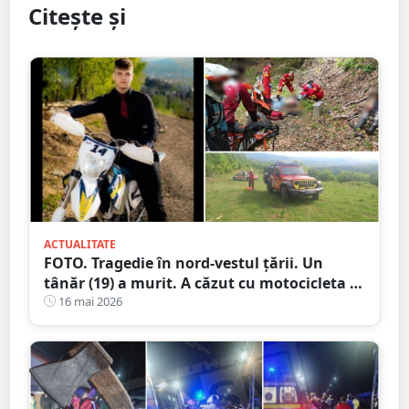
Citește și
ACTUALITATE
FOTO. Tragedie în nord-vestul țării. Un
tânăr (19) a murit. A căzut cu motocicleta în
prăpastie
16 mai 2026