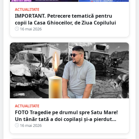
ACTUALITATE
IMPORTANT. Petrecere tematică pentru
copii la Casa Ghioceilor, de Ziua Copilului
16 mai 2026
ACTUALITATE
FOTO Tragedie pe drumul spre Satu Mare!
Un tânăr tată a doi copilași și-a pierdut
viața într-un accident cumplit
16 mai 2026