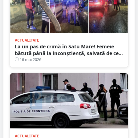
ACTUALITATE
La un pas de crimă în Satu Mare! Femeie
bătută până la inconștiență, salvată de cei
4 copilași
16 mai 2026
ACTUALITATE