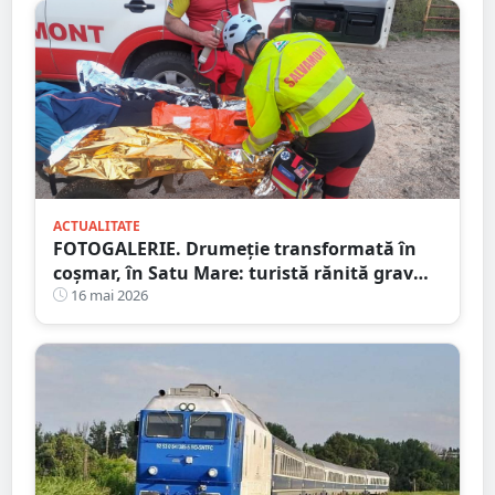
ACTUALITATE
FOTOGALERIE. Drumeție transformată în
coșmar, în Satu Mare: turistă rănită grav
după ce a alergat pe un traseu acoperit cu
16 mai 2026
frunze