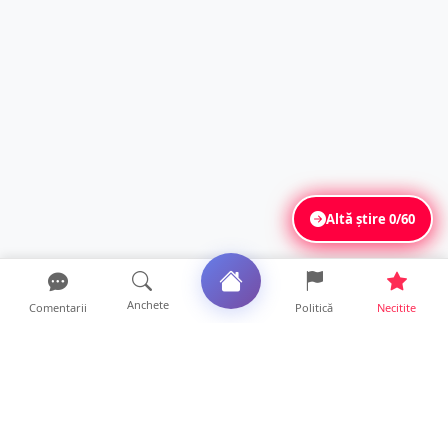
Altă știre
0/60
Anchete
Comentarii
Politică
Necitite
Ultimele articole
ANCHETĂ. Acuzații explozive la DGASPC
Satu Mare! Salarii uri...