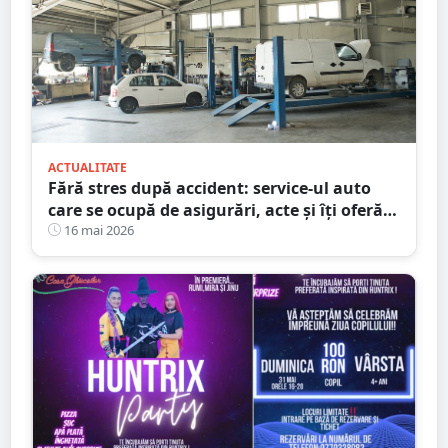
ACTUALITATE
Fără stres după accident: service-ul auto
care se ocupă de asigurări, acte și îți oferă
mașină la schimb
16 mai 2026