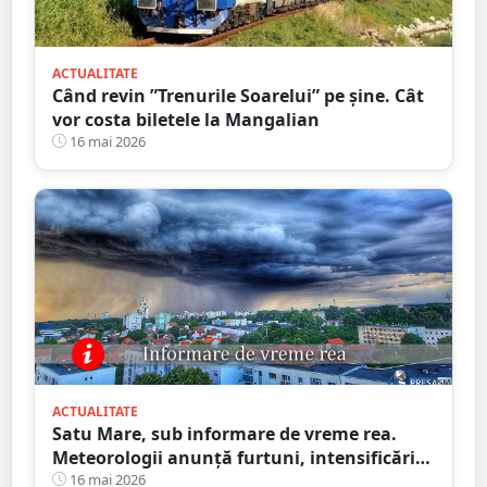
ACTUALITATE
Când revin ”Trenurile Soarelui” pe şine. Cât
vor costa biletele la Mangalian
16 mai 2026
ACTUALITATE
Satu Mare, sub informare de vreme rea.
Meteorologii anunță furtuni, intensificări
de vânt și ploi în averse
16 mai 2026