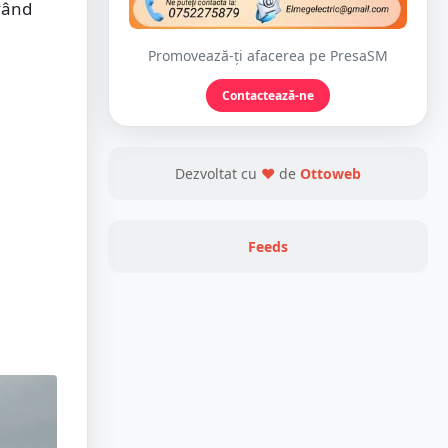
vând
Promovează-ți afacerea pe PresaSM
Contactează-ne
Dezvoltat cu
❤
de
Ottoweb
Feeds