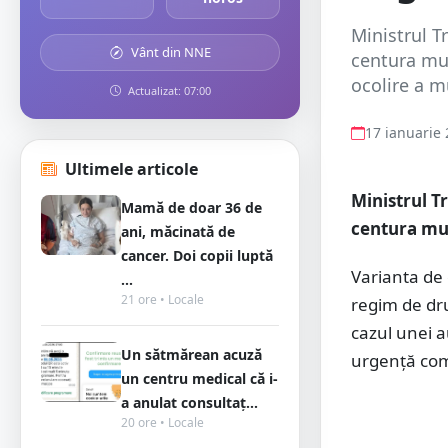
Ministrul Tr
Vânt din NNE
centura mun
ocolire a m
Actualizat: 07:00
17 ianuarie
Ultimele articole
Ministrul Tr
Mamă de doar 36 de
centura mun
ani, măcinată de
cancer. Doi copii luptă
Varianta de 
...
21 ore • Locale
regim de dru
cazul unei 
Un sătmărean acuză
urgenţă com
un centru medical că i-
a anulat consultaț...
20 ore • Locale