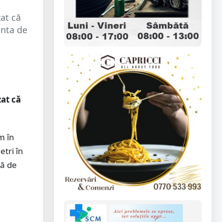
zat că
anta de
zat că
m în
tri în
dă de