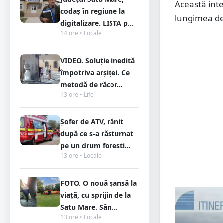
Această inte
codaș în regiune la
lungimea de 
digitalizare. LISTA p...
14 ore • Locale
VIDEO. Soluție inedită
împotriva arșiței. Ce
metodă de răcor...
13 ore • Life
Șofer de ATV, rănit
după ce s-a răsturnat
pe un drum foresti...
13 ore • Locale
FOTO. O nouă șansă la
viață, cu sprijin de la
Satu Mare. Sân...
13 ore • Locale