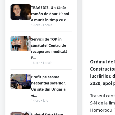
TRAGEDIE. Un tânăr
român de doar 19 ani
a murit în timp ce c...
19 ore • Locale
Servicii de TOP în
sănătate! Centru de
recuperare medicală
P...
Ordinul de 
16 ore • Locale
Constructoru
lucrărilor, 
Profit pe seama
2020, apoi 
neatenției șoferilor.
Un site din Ungaria
Traseul cent
vi...
14 ore • Life
S-N de la li
Homorodul V
Județul Satu Mare,