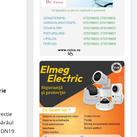
.
rie
recție
pârâul
u DN19.