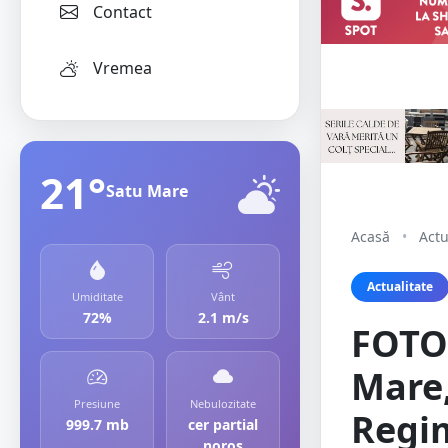
Contact
Vremea
21°
Satu Mare
Acasă
•
Actu
Actualitate
Umiditate
Vânt
72%
2.1 m/s
FOTO.
Mare,
Presiune
Nebulozitate
Regi
999.7 mb
cer partial
noros