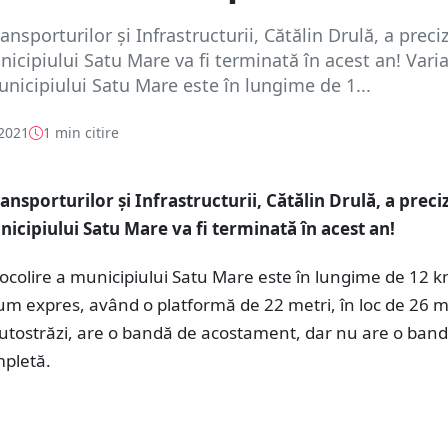
ansporturilor şi Infrastructurii, Cătălin Drulă, a preci
icipiului Satu Mare va fi terminată în acest an! Vari
unicipiului Satu Mare este în lungime de 1...
 2021
1 min citire
ansporturilor şi Infrastructurii, Cătălin Drulă, a preci
icipiului Satu Mare va fi terminată în acest an!
ocolire a municipiului Satu Mare este în lungime de 12 k
m expres, având o platformă de 22 metri, în loc de 26 me
autostrăzi, are o bandă de acostament, dar nu are o ban
pletă.