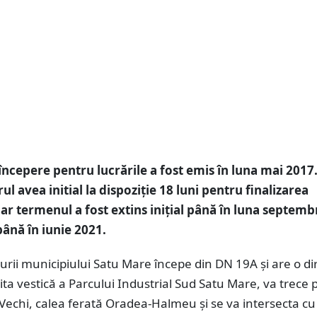
începere pentru lucrările a fost emis în luna mai 2017
l avea initial la dispoziție 18 luni pentru finalizarea
dar termenul a fost extins inițial până în luna septemb
până în iunie 2021.
urii municipiului Satu Mare începe din DN 19A și are o di
mita vestică a Parcului Industrial Sud Satu Mare, va trece 
echi, calea ferată Oradea-Halmeu și se va intersecta c