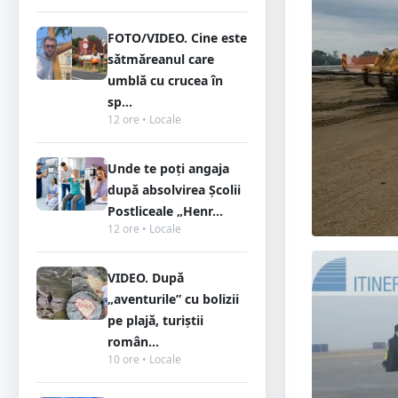
FOTO/VIDEO. Cine este
sătmăreanul care
umblă cu crucea în
sp...
12 ore • Locale
Unde te poți angaja
după absolvirea Școlii
Postliceale „Henr...
12 ore • Locale
VIDEO. După
„aventurile” cu bolizii
pe plajă, turiștii
român...
10 ore • Locale