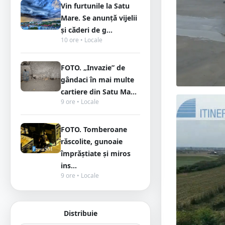
Vin furtunile la Satu
Mare. Se anunță vijelii
și căderi de g...
10 ore • Locale
FOTO. „Invazie” de
gândaci în mai multe
cartiere din Satu Ma...
9 ore • Locale
FOTO. Tomberoane
răscolite, gunoaie
împrăștiate și miros
ins...
9 ore • Locale
Distribuie