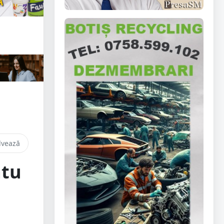
lvează
atu