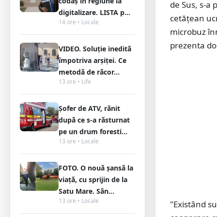
codaș în regiune la
de Sus, s-a 
digitalizare. LISTA p...
cetățean ucr
14 ore • Locale
microbuz înm
prezenta do
VIDEO. Soluție inedită
împotriva arșiței. Ce
metodă de răcor...
13 ore • Life
Șofer de ATV, rănit
după ce s-a răsturnat
pe un drum foresti...
13 ore • Locale
FOTO. O nouă șansă la
viață, cu sprijin de la
Satu Mare. Sân...
13 ore • Locale
"Existând sus