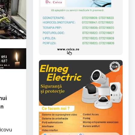
nui
in
Vicovu