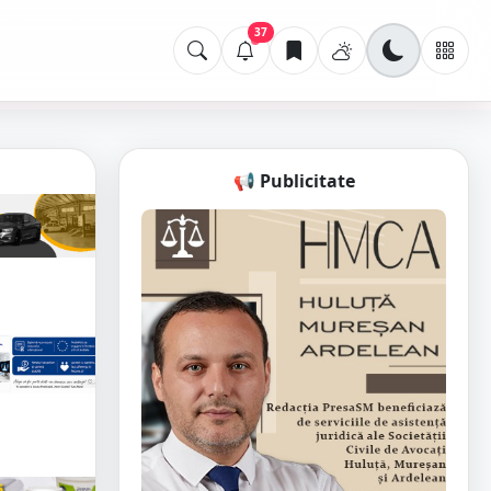
37
📢 Publicitate