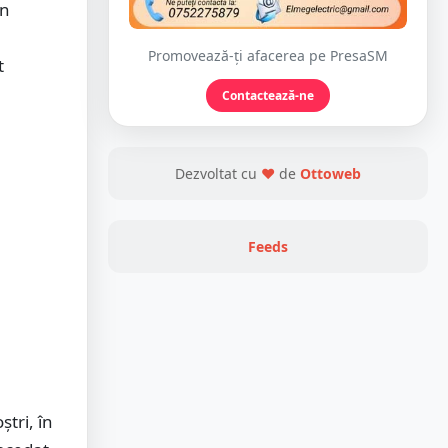
un
Promovează-ți afacerea pe PresaSM
t
Contactează-ne
Dezvoltat cu
❤
de
Ottoweb
Feeds
ştri, în