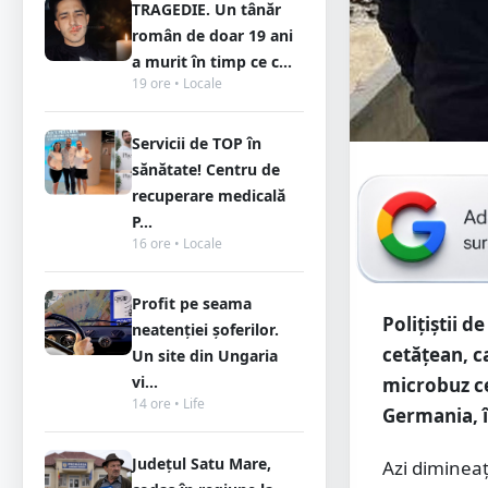
TRAGEDIE. Un tânăr
român de doar 19 ani
a murit în timp ce c...
19 ore • Locale
Servicii de TOP în
sănătate! Centru de
recuperare medicală
P...
16 ore • Locale
Profit pe seama
Poliţiştii d
neatenției șoferilor.
cetățean, c
Un site din Ungaria
vi...
microbuz ce
14 ore • Life
Germania, î
Județul Satu Mare,
Azi dimineaț