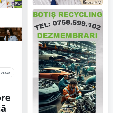
lvează
pre
tă