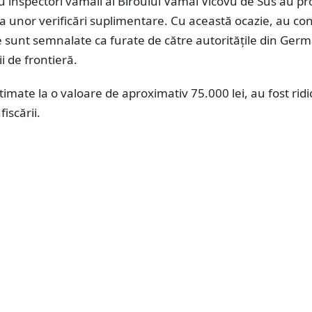
 inspectori vamali ai Biroului Vamal Vicovu de Sus au p
a unor verificări suplimentare. Cu această ocazie, au co
le sunt semnalate ca furate de către autoritățile din Germ
ii de frontieră.
timate la o valoare de aproximativ 75.000 lei, au fost ridi
iscării.