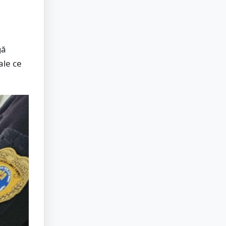
gă
ale ce