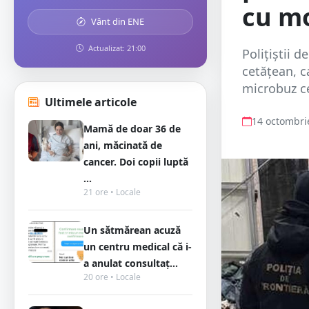
cu mo
Vânt din ENE
Actualizat: 21:00
Poliţiştii d
cetățean, c
microbuz ce
Ultimele articole
14 octombri
Mamă de doar 36 de
ani, măcinată de
cancer. Doi copii luptă
...
21 ore • Locale
Un sătmărean acuză
un centru medical că i-
a anulat consultaț...
20 ore • Locale