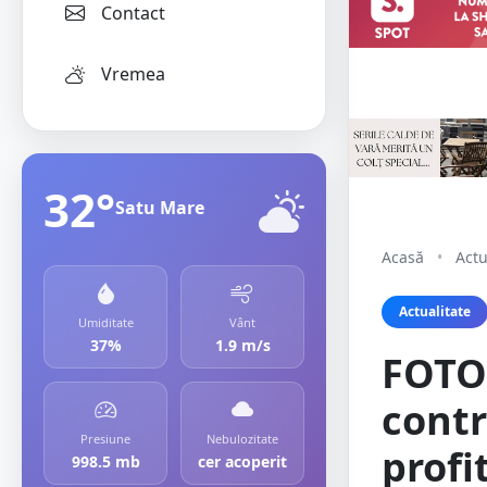
Contact
Vremea
32°
Satu Mare
Acasă
•
Actu
Actualitate
Umiditate
Vânt
37%
1.9 m/s
FOTO.
contr
Presiune
Nebulozitate
profi
998.5 mb
cer acoperit