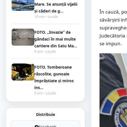
Mare. Se anunță vijelii
și căderi de g...
În cauză, po
10 ore • Locale
săvârşirii in
supravegher
FOTO. „Invazie” de
Judecătoria 
gândaci în mai multe
se impun.
cartiere din Satu Ma...
9 ore • Locale
FOTO. Tomberoane
răscolite, gunoaie
împrăștiate și miros
ins...
9 ore • Locale
Distribuie
Facebook