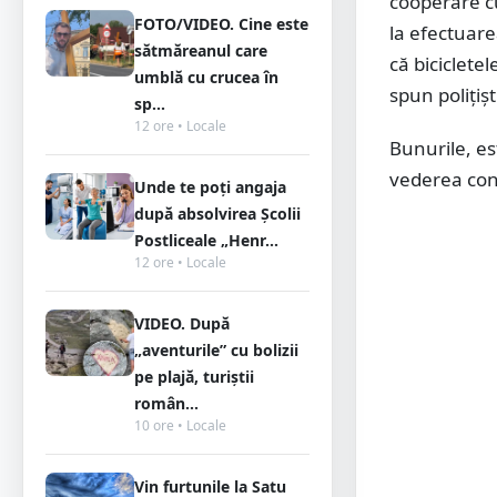
cooperare cu
FOTO/VIDEO. Cine este
la efectuare
sătmăreanul care
că biciclete
umblă cu crucea în
spun polițișt
sp...
12 ore • Locale
Bunurile, es
vederea conf
Unde te poți angaja
după absolvirea Școlii
Postliceale „Henr...
12 ore • Locale
VIDEO. După
„aventurile” cu bolizii
pe plajă, turiștii
român...
10 ore • Locale
Vin furtunile la Satu