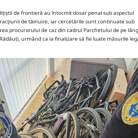
liţiştii de frontieră au întocmit dosar penal sub aspectul
fracţiunii de tăinuire, iar cercetările sunt continuate sub
ea procurorului de caz din cadrul Parchetului de pe lân
Rădăuți, urmând ca la finalizare să fie luate măsurile leg