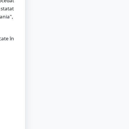
rocedat
nstatat
ania",
cate în