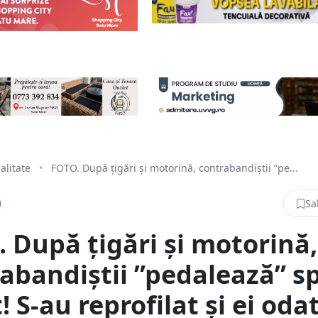
alitate
•
FOTO. După țigări și motorină, contrabandiștii ”pe...
Sa
 După țigări și motorină,
abandiștii ”pedalează” s
t! S-au reprofilat și ei oda