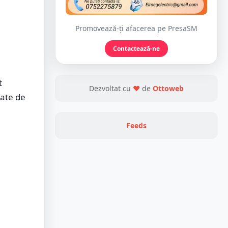
Promovează-ți afacerea pe PresaSM
Contactează-ne
t
Dezvoltat cu
❤
de
Ottoweb
nate de
Feeds