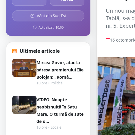
Un nou maga
Vânt din Sud-Est
Tablă, s-a 
nr. 5. Expe
Actualizat: 10:00
16 octombri
Ultimele articole
Mircea Govor, atac la
adresa premierului Ilie
Bolojan: „Româ...
10 ore • Politică
VIDEO. Noapte
neobișnuită în Satu
Mare. O turmă de sute
de o...
10 ore • Locale