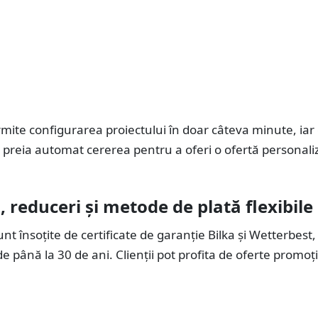
rmite configurarea proiectului în doar câteva minute, iar
 preia automat cererea pentru a oferi o ofertă personaliz
, reduceri și metode de plată flexibile
nt însoțite de certificate de garanție Bilka și Wetterbest,
 de până la 30 de ani. Clienții pot profita de oferte promoț