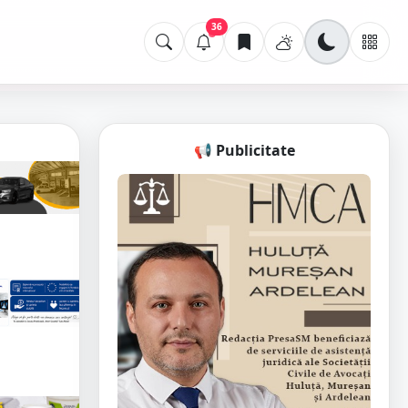
36
📢 Publicitate