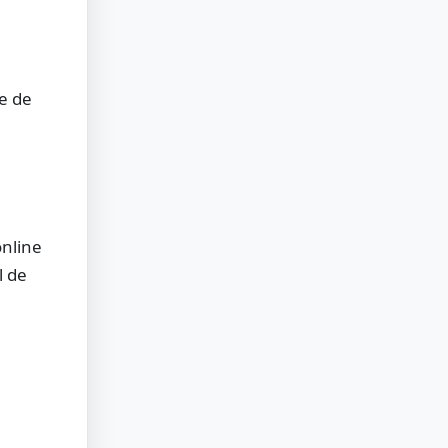
ne de
n
online
l de