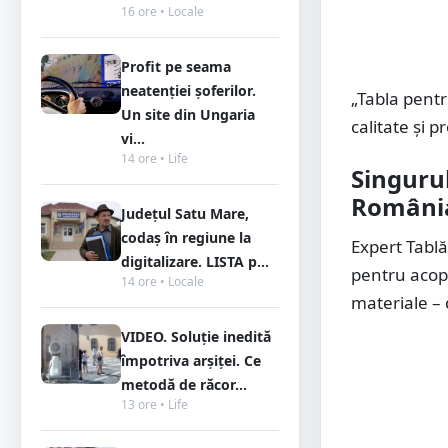
16 ore • Locale
Profit pe seama
neatenției șoferilor.
„Tabla pentr
Un site din Ungaria
calitate și p
vi...
14 ore • Life
Singurul
Români
Județul Satu Mare,
codaș în regiune la
Expert Tablă
digitalizare. LISTA p...
pentru acope
14 ore • Locale
materiale – d
VIDEO. Soluție inedită
împotriva arșiței. Ce
metodă de răcor...
13 ore • Life