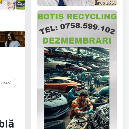
lvează
blă