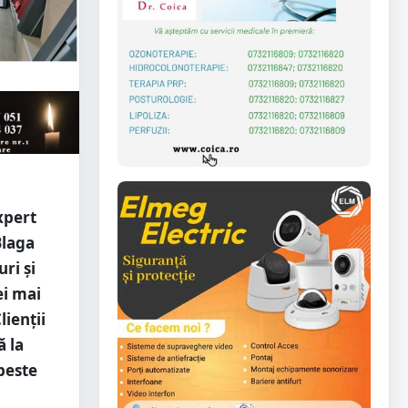
xpert
Blaga
ri și
ei mai
ienții
ă la
peste