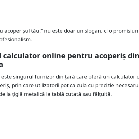
u acoperișul tău!” nu este doar un slogan, ci o promisiu
rofesionalism.
 calculator online pentru acoperiș di
a
 este singurul furnizor din țară care oferă un calculator 
riș, prin care utilizatorii pot calcula cu precizie necesaru
e la țiglă metalică la tablă cutată sau fălțuită.