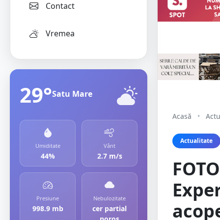
Contact
Vremea
29°
Satu Mare
Acasă
•
Actu
Actualitate
Umiditate
Vânt
44%
2.7 m/s
FOTO.
Exper
Presiune
Nebulozitate
acope
998.9 mb
cer partial
noros