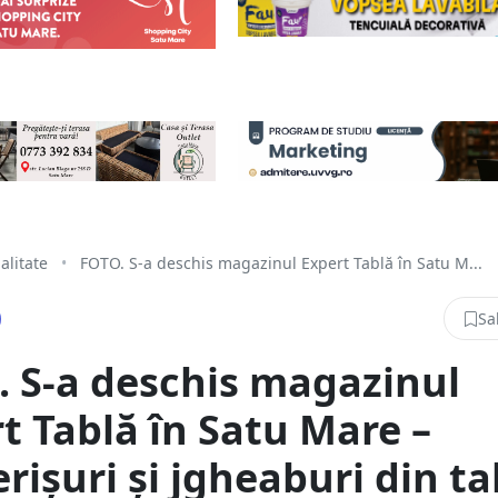
alitate
•
FOTO. S-a deschis magazinul Expert Tablă în Satu M...
Sa
 S-a deschis magazinul
t Tablă în Satu Mare –
rișuri și jgheaburi din ta