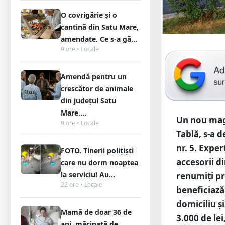
O covrigărie și o
cantină din Satu Mare,
amendate. Ce s-a gă...
9 ore • Locale
Amendă pentru un
crescător de animale
din județul Satu
Mare....
Un nou maga
9 ore • Locale
Tablă, s-a 
nr. 5. Expe
FOTO. Tinerii polițiști
accesorii di
care nu dorm noaptea
la serviciu! Au...
renumiți pr
22 ore • Locale
beneficiază
domiciliu ș
Mamă de doar 36 de
3.000 de lei
ani, măcinată de