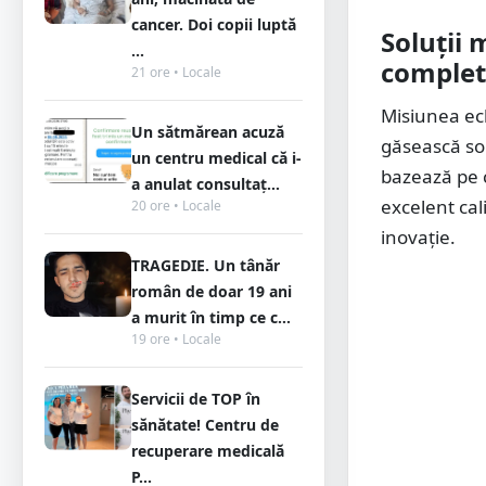
cancer. Doi copii luptă
Soluții 
...
comple
21 ore • Locale
Misiunea ech
Un sătmărean acuză
găsească so
un centru medical că i-
bazează pe c
a anulat consultaț...
excelent cal
20 ore • Locale
inovație.
TRAGEDIE. Un tânăr
român de doar 19 ani
a murit în timp ce c...
19 ore • Locale
Servicii de TOP în
sănătate! Centru de
recuperare medicală
P...