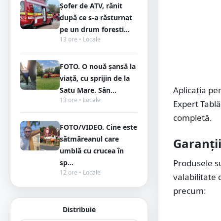
Șofer de ATV, rănit
după ce s-a răsturnat
pe un drum foresti...
13 ore • Locale
FOTO. O nouă șansă la
viață, cu sprijin de la
Aplicația pe
Satu Mare. Sân...
13 ore • Locale
Expert Tablă
completă.
FOTO/VIDEO. Cine este
sătmăreanul care
Garanții
umblă cu crucea în
Produsele su
sp...
12 ore • Locale
valabilitate
precum:
Distribuie