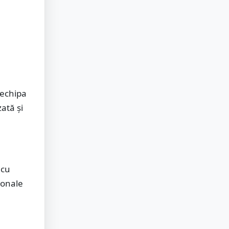
 echipa
ată și
 cu
ionale