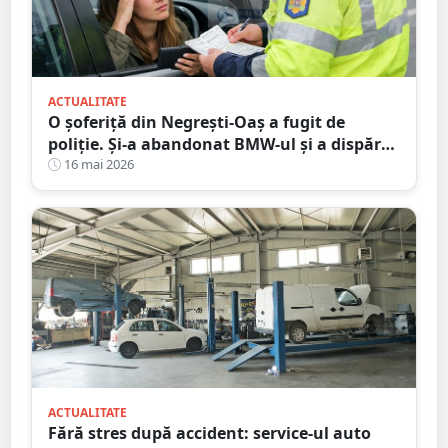
ACTUALITATE
O șoferiță din Negrești-Oaș a fugit de
poliție. Și-a abandonat BMW-ul și a dispărut
printre blocuri
16 mai 2026
ACTUALITATE
Fără stres după accident: service-ul auto