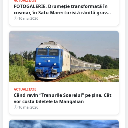
ACTUALITATE
FOTOGALERIE. Drumeție transformată în
coșmar, în Satu Mare: turistă rănită grav
după ce a alergat pe un traseu acoperit cu
16 mai 2026
frunze
ACTUALITATE
Când revin ”Trenurile Soarelui” pe şine. Cât
vor costa biletele la Mangalian
16 mai 2026