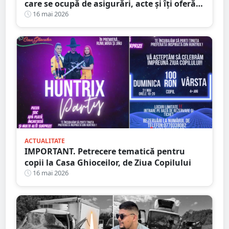
care se ocupă de asigurări, acte și îți oferă
mașină la schimb
16 mai 2026
ACTUALITATE
IMPORTANT. Petrecere tematică pentru
copii la Casa Ghioceilor, de Ziua Copilului
16 mai 2026