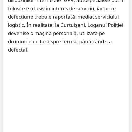
dispozițiilor interne ale IGPR, autospecialele pot fi
folosite exclusiv în interes de serviciu, iar orice
defecțiune trebuie raportată imediat serviciului
logistic. În realitate, la Curtuișeni, Loganul Poliției
devenise o mașină personală, utilizată pe
drumurile de țară spre fermă, până când s-a
defectat.