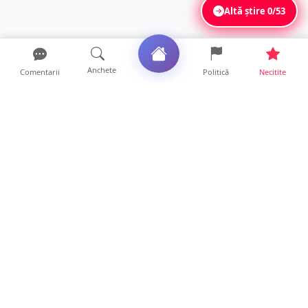
Altă știre
0/53
Anchete
Comentarii
Politică
Necitite
Ultimele articole
Polițist din Satu Mare, prins la volan cu 1,75
g/l alcool în...
19 ore • Locale
TOP Trapez lansează în premieră gardul
metalic „ZIG ZAG”. Ev...
19 ore • Locale
FOTO. Haos pentru pasagerii cursei Wizz Air
Satu Mare – Lond...