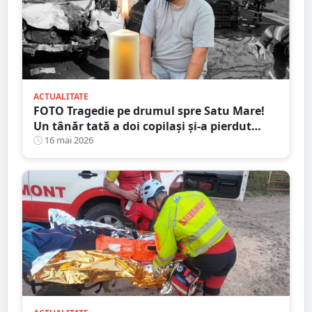
ACTUALITATE
FOTO Tragedie pe drumul spre Satu Mare!
Un tânăr tată a doi copilași și-a pierdut
viața într-un accident cumplit
16 mai 2026