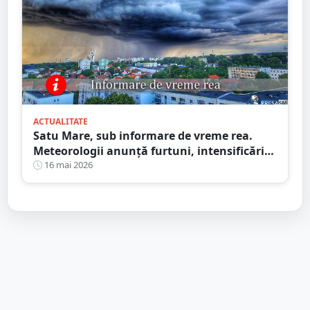
ACTUALITATE
Satu Mare, sub informare de vreme rea.
Meteorologii anunță furtuni, intensificări
de vânt și ploi în averse
16 mai 2026