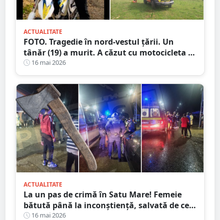
ACTUALITATE
FOTO. Tragedie în nord-vestul țării. Un
tânăr (19) a murit. A căzut cu motocicleta în
prăpastie
16 mai 2026
ACTUALITATE
La un pas de crimă în Satu Mare! Femeie
bătută până la inconștiență, salvată de cei
4 copilași
16 mai 2026