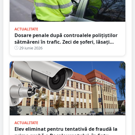
ACTUALITATE
Dosare penale după controalele polițiștilor
sătmăreni în trafic. Zeci de șoferi, lăsați
fără permise
29 iunie 2026
ACTUALITATE
Elev eliminat pentru tentativă de fraudă la