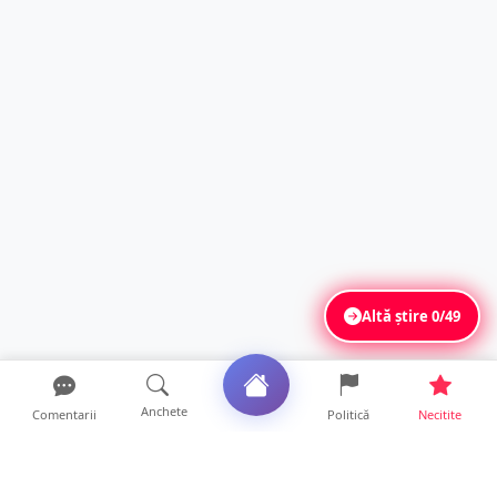
Altă știre
0/49
Anchete
Comentarii
Politică
Necitite
Ultimele articole