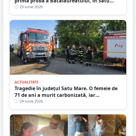
prima probă a Bacalaureatului, în Satu
Mare. Incident la Colegiul Național „Mihai
29 iunie 2026
Eminescu”
ACTUALITATE
Tragedie în județul Satu Mare. O femeie de
71 de ani a murit carbonizată, iar
anchetatorii au luat în calcul inclusiv
29 iunie 2026
ipoteza unei crime