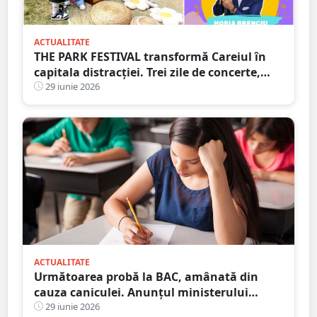
ACTUALITATE
THE PARK FESTIVAL transformă Careiul în
capitala distracției. Trei zile de concerte,
petreceri și atmosferă de neuitat
29 iunie 2026
ACTUALITATE
Următoarea probă la BAC, amânată din
cauza caniculei. Anunțul ministerului
Educației
29 iunie 2026