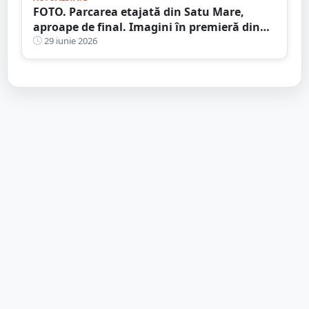
FOTO. Parcarea etajată din Satu Mare,
aproape de final. Imagini în premieră din
interior
29 iunie 2026