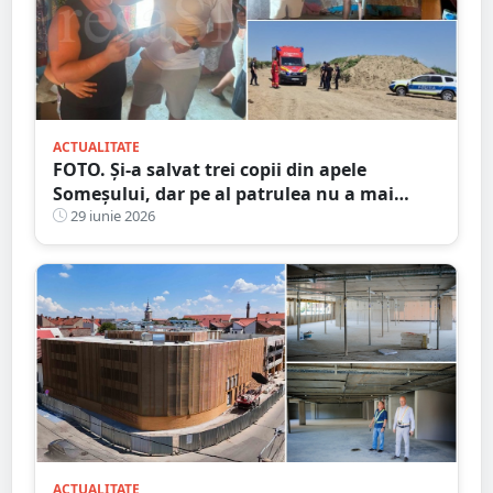
ACTUALITATE
FOTO. Și-a salvat trei copii din apele
Someșului, dar pe al patrulea nu a mai
reușit. Drama sfâșietoare a unui tată din
29 iunie 2026
Odoreu care cere acum ajutor pentru
înmormântarea fiului său
ACTUALITATE