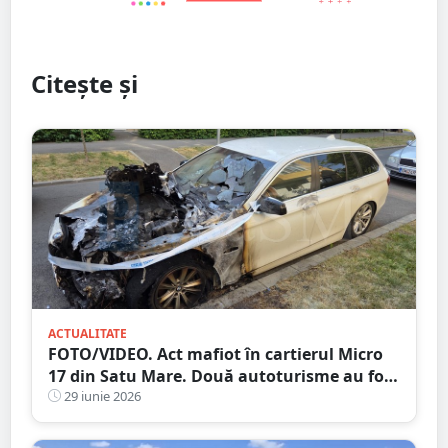
Citește și
ACTUALITATE
FOTO/VIDEO. Act mafiot în cartierul Micro
17 din Satu Mare. Două autoturisme au fost
cuprinse de flăcări. Poliția a deschis o
29 iunie 2026
anchetă