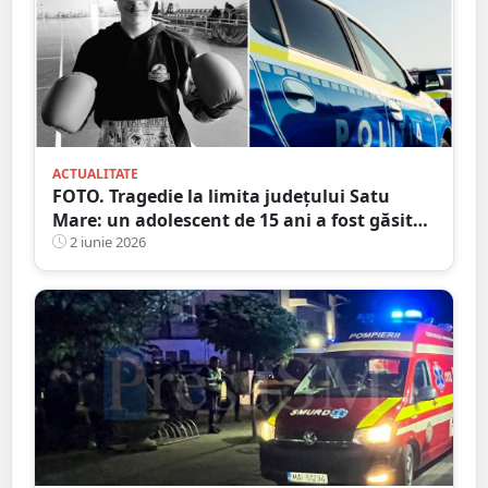
ACTUALITATE
FOTO. Tragedie la limita județului Satu
Mare: un adolescent de 15 ani a fost găsit
fără viață
2 iunie 2026