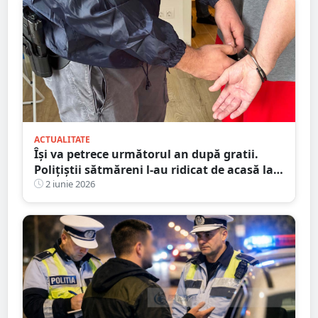
ACTUALITATE
Își va petrece următorul an după gratii.
Polițiștii sătmăreni l-au ridicat de acasă la
final de săptămână
2 iunie 2026