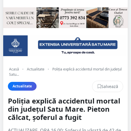
Acasă
•
Actualitate
•
Poliția explică accidentul mortal din județul
Satu...
Salvează
Actualitate
Poliția explică accidentul mortal
din județul Satu Mare. Pieton
călcat, șoferul a fugit
ACTUALIZARE, ORA 16.00: Șoferul în vârstă de 42 de