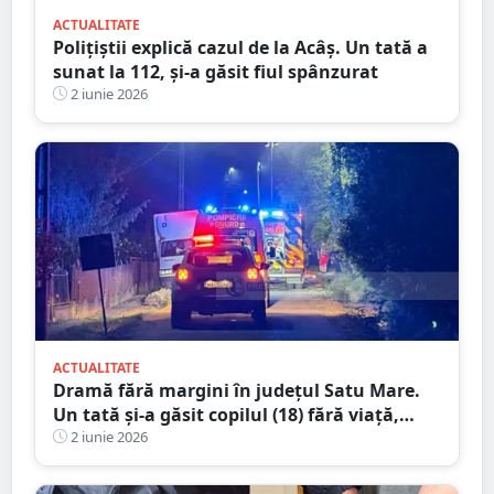
ACTUALITATE
Polițiștii explică cazul de la Acâș. Un tată a
sunat la 112, și-a găsit fiul spânzurat
2 iunie 2026
ACTUALITATE
Dramă fără margini în județul Satu Mare.
Un tată și-a găsit copilul (18) fără viață,
într-o anexă
2 iunie 2026