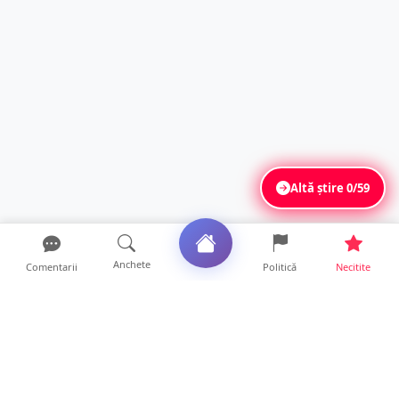
Altă știre
0/59
Anchete
Comentarii
Politică
Necitite
Ultimele articole
Servicii de TOP în sănătate! Centru de
recuperare medicală P...