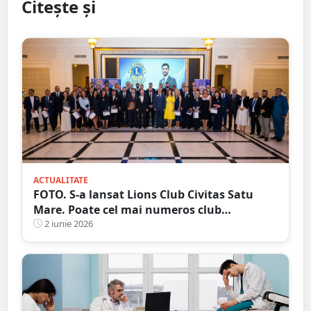
Citește și
ACTUALITATE
FOTO. S-a lansat Lions Club Civitas Satu
Mare. Poate cel mai numeros club
filantropic
2 iunie 2026