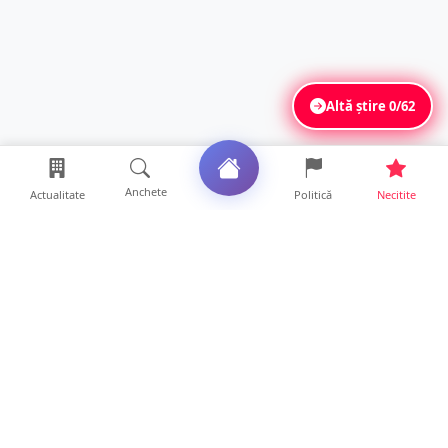
Altă știre
0/62
Anchete
Actualitate
Politică
Necitite
Ultimele articole
Mamă de doar 36 de ani, măcinată de
cancer. Doi copii luptă ...
21 ore • Locale
Un sătmărean acuză un centru medical că i-
a anulat consultaț...