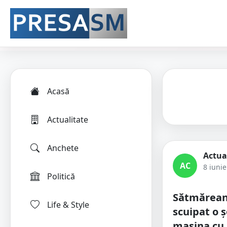
Acasă
Actualitate
Anchete
Actua
AC
8 iuni
Politică
Sătmărean 
Life & Style
scuipat o șo
mașina cu 