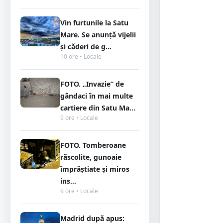
Vin furtunile la Satu
Mare. Se anunță vijelii
și căderi de g...
10 ore • Locale
FOTO. „Invazie” de
gândaci în mai multe
cartiere din Satu Ma...
9 ore • Locale
FOTO. Tomberoane
răscolite, gunoaie
împrăștiate și miros
ins...
9 ore • Locale
Madrid după apus: