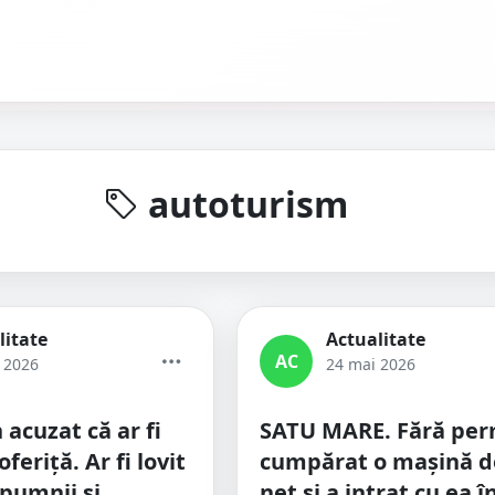
autoturism
litate
Actualitate
AC
e 2026
24 mai 2026
acuzat că ar fi
SATU MARE. Fără perm
feriță. Ar fi lovit
cumpărat o mașină d
pumnii și
net și a intrat cu ea î