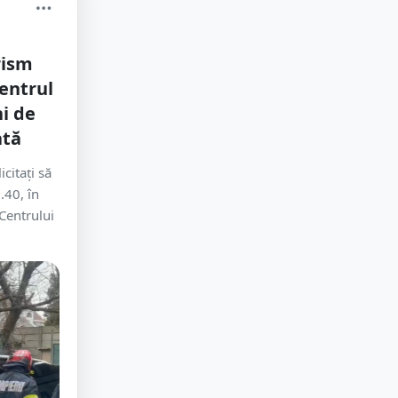
rism
centrul
i de
ată
citați să
0.40, în
 Centrului