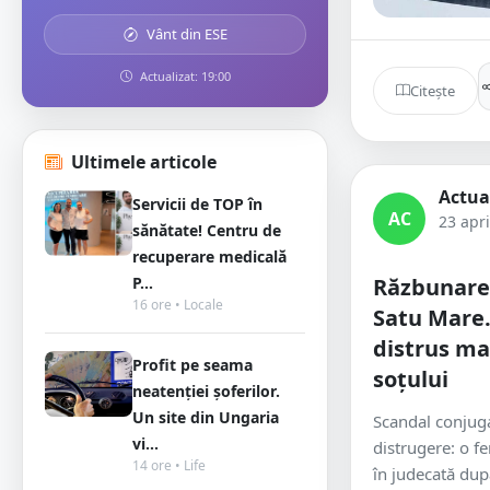
Vânt din ESE
Actualizat: 19:00
Citește
Ultimele articole
Actua
Servicii de TOP în
AC
23 apri
sănătate! Centru de
recuperare medicală
P...
Răzbunare 
16 ore • Locale
Satu Mare.
distrus m
Profit pe seama
soțului
neatenției șoferilor.
Un site din Ungaria
Scandal conjug
vi...
distrugere: o f
14 ore • Life
în judecată după