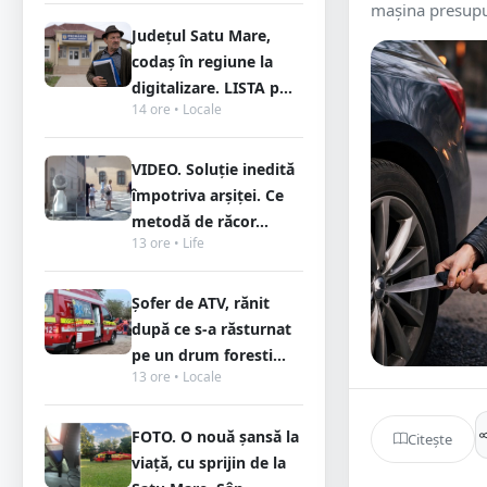
mașina presupus
Județul Satu Mare,
codaș în regiune la
digitalizare. LISTA p...
14 ore • Locale
VIDEO. Soluție inedită
împotriva arșiței. Ce
metodă de răcor...
13 ore • Life
Șofer de ATV, rănit
după ce s-a răsturnat
pe un drum foresti...
13 ore • Locale
FOTO. O nouă șansă la
Citește
viață, cu sprijin de la