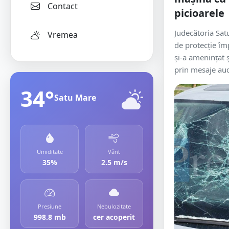
Contact
picioarele
Judecătoria Sat
Vremea
de protecție îm
și-a amenințat ș
prin mesaje audi
34°
Satu Mare
Umiditate
Vânt
35%
2.5 m/s
Presiune
Nebulozitate
998.8 mb
cer acoperit