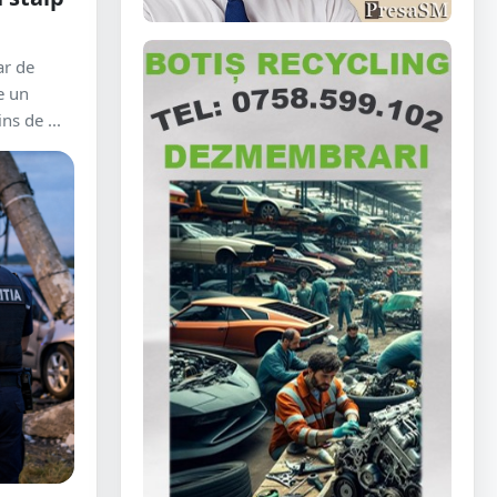
ar de
e un
ns de ...