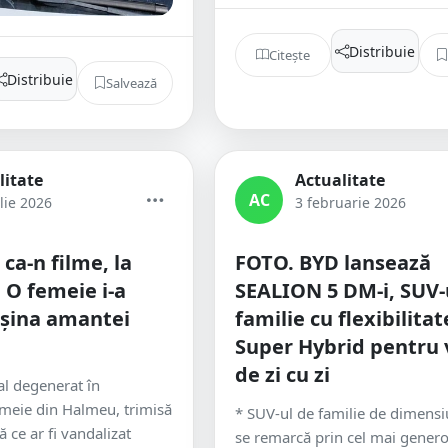
Distribuie
Citește
Distribuie
Salvează
litate
Actualitate
AC
lie 2026
3 februarie 2026
ca-n filme, la
FOTO. BYD lansează
 O femeie i-a
SEALION 5 DM-i, SUV-
așina amantei
familie cu flexibilitat
Super Hybrid pentru 
de zi cu zi
al degenerat în
emeie din Halmeu, trimisă
* SUV-ul de familie de dimensi
 ce ar fi vandalizat
se remarcă prin cel mai genero