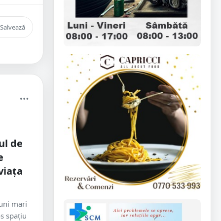
Salvează
ul de
e
viața
uni mari
s spațiu