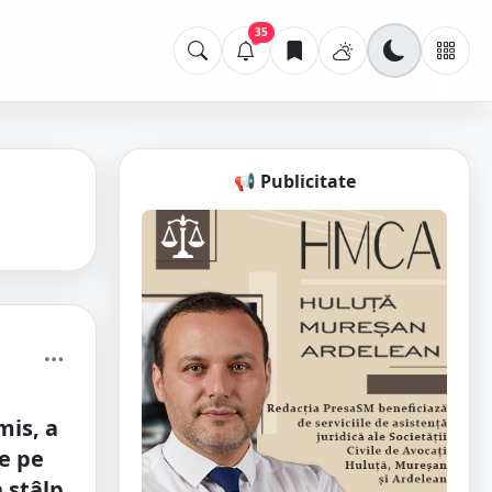
35
📢 Publicitate
is, a
e pe
n stâlp