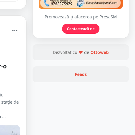
Promovează-ți afacerea pe PresaSM
Contactează-ne
Dezvoltat cu
❤
de
Ottoweb
e
r-o
Feeds
iu
 stație de
ă
...