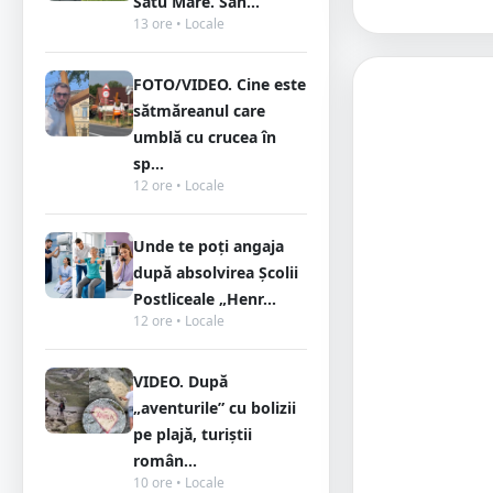
Satu Mare. Sân...
13 ore • Locale
FOTO/VIDEO. Cine este
sătmăreanul care
umblă cu crucea în
sp...
12 ore • Locale
Unde te poți angaja
după absolvirea Școlii
Postliceale „Henr...
12 ore • Locale
VIDEO. După
„aventurile” cu bolizii
pe plajă, turiștii
român...
10 ore • Locale