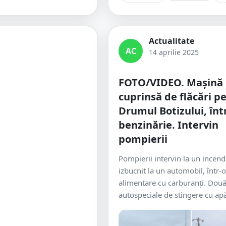
Actualitate
AC
14 aprilie 2025
FOTO/VIDEO. Mașină
cuprinsă de flăcări p
Drumul Botizului, înt
benzinărie. Intervin
pompierii
Pompierii intervin la un incend
izbucnit la un automobil, într-o
alimentare cu carburanți. Dou
autospeciale de stingere cu apă 