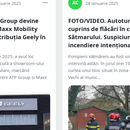
AC
ruarie 2025
28 ianuarie 2025
 Group devine
FOTO/VIDEO. Autotu
Maxx Mobility
cuprins de flăcări în 
tribuția Geely în
Sătmarului. Suspiciun
incendiere intențion
e 2025, a avut loc
Pompierii sătmăreni au fost soli
icială a showroom-ului
intervină astăzi, în jurul orei 1
 Mare, marcând
curtea unui bloc situat în zona
intre ATP Group și Maxx
Vechi al munic...