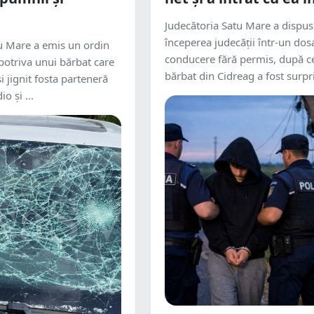
Judecătoria Satu Mare a dispus
începerea judecății într-un dos
u Mare a emis un ordin
conducere fără permis, după c
potriva unui bărbat care
bărbat din Cidreag a fost surpri
i jignit fosta parteneră
o și ...