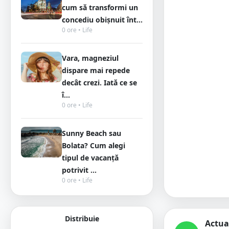
cum să transformi un
concediu obișnuit înt...
0 ore • Life
Vara, magneziul
dispare mai repede
decât crezi. Iată ce se
î...
0 ore • Life
Sunny Beach sau
Bolata? Cum alegi
tipul de vacanță
potrivit ...
0 ore • Life
Distribuie
Actua