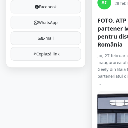
AC
28 feb
Facebook
FOTO. ATP
WhatsApp
partener 
pentru dis
E-mail
România
Copiază link
Joi, 27 februari
inaugurarea of
Geely din Baia
parteneriatul d
...