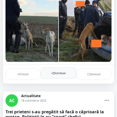
Distribuie
Citește
Salvează
Actualitate
AC
18 octombrie 2023
Trei prieteni s-au pregătit să facă o căprioară la
proțap. Polițiștii le-au ”spart” cheful