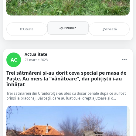
Distribuie
Citește
Salvează
Actualitate
AC
27 martie 2023
Trei sătmăreni și-au dorit ceva special pe masa de
Paște. Au mers la ”vânătoare”, dar polițiștii i-au
înhățat
Trei sătmăreni din Craidorolț s-au ales cu dosar penale după ce au fost
prinși la braconaj. Bărbații, care au luat cu ei drept ajutoare și d...