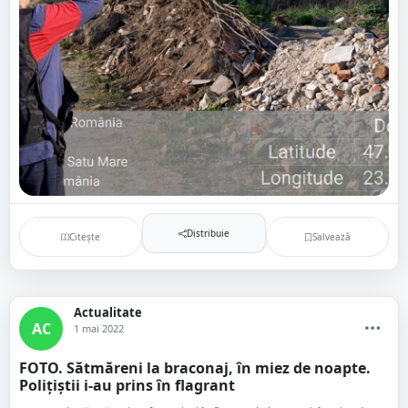
Distribuie
Citește
Salvează
Actualitate
AC
1 mai 2022
FOTO. Sătmăreni la braconaj, în miez de noapte.
Polițiștii i-au prins în flagrant