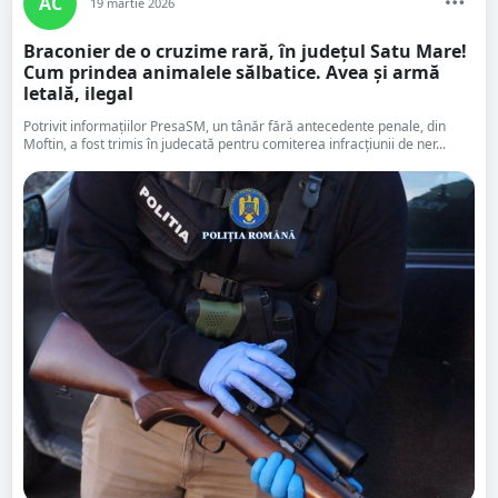
AC
19 martie 2026
Braconier de o cruzime rară, în județul Satu Mare!
Cum prindea animalele sălbatice. Avea și armă
letală, ilegal
Potrivit informațiilor PresaSM, un tânăr fără antecedente penale, din
Moftin, a fost trimis în judecată pentru comiterea infracțiunii de ner...