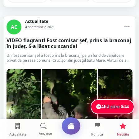
Actualitate
AC
4 septembrie 2021
VIDEO flagrant! Fost comisar șef, prins la braconaj
în județ. S-a lăsat cu scandal
Un fost comisar șef a fost prins la braconaj, pe un fond de vânătoare
privat de pe raza comunei Crucișor din județul Satu Mare. Alături de a...
Altă știre
0/44
Anchete
Actualitate
Politică
Necitite