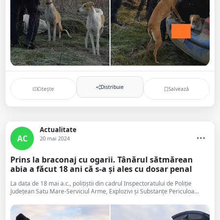
Distribuie
Citește
Salvează
Actualitate
AC
20 mai 2024
Prins la braconaj cu ogarii. Tânărul sătmărean
abia a făcut 18 ani că s-a și ales cu dosar penal
La data de 18 mai a.c., polițiștii din cadrul Inspectoratului de Poliție
Județean Satu Mare-Serviciul Arme, Explozivi și Substanțe Periculoa...