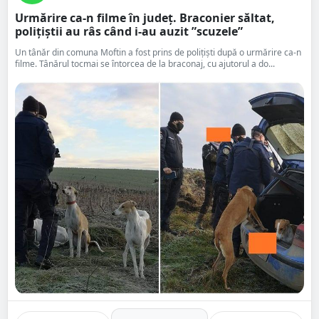
Urmărire ca-n filme în județ. Braconier săltat,
polițiștii au râs când i-au auzit ”scuzele”
Un tânăr din comuna Moftin a fost prins de polițiști după o urmărire ca-n
filme. Tânărul tocmai se întorcea de la braconaj, cu ajutorul a do...