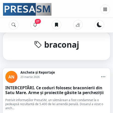
27
braconaj
Anchete și Reportaje
AN
23 martie 2026
INTERCEPTĂRI. Ce coduri folosesc braconierii din
Satu Mare. Arme și proiectile găsite la percheziții
Potrivit informațiilor PresaSM, un sătmărean a fost condamnat la o
pedeapsă rezultantă de 5.400 de lei amendă penală. Dosarul a vizat o
anch...