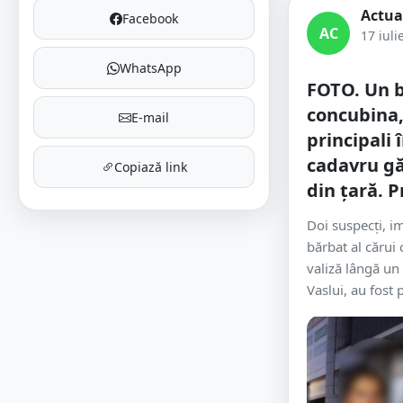
Actua
Facebook
AC
17 iuli
WhatsApp
FOTO. Un b
concubina,
E-mail
principali 
cadavru gă
Copiază link
din țară. P
Doi suspecți, im
bărbat al cărui 
valiză lângă un
Vaslui, au fost p