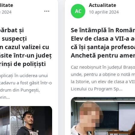
litate
Actualitate
AC
e 2024
10 aprilie 2024
ărbat și
Se întâmplă în Român
 suspecți
Elev de clasa a VII-a 
în cazul valizei cu
că își șantaja profeso
site într-un județ
Anchetă pentru amen
rinși de polițiști
Caz neobișnuit în județul Brașo
unde, pentru a obține o notă 
plicați în uciderea unui
la Istorie, un elev de clasa a VII
cadavru a fost găsit într-o
Liceului cu Program Sp...
 drum din Pungești,
rin...