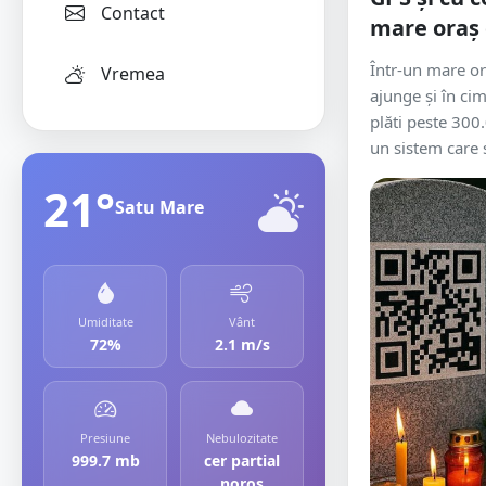
Contact
mare oraș 
Într-un mare ora
Vremea
ajunge și în cim
plăti peste 300
un sistem care s
21°
Satu Mare
Umiditate
Vânt
72%
2.1 m/s
Presiune
Nebulozitate
999.7 mb
cer partial
noros