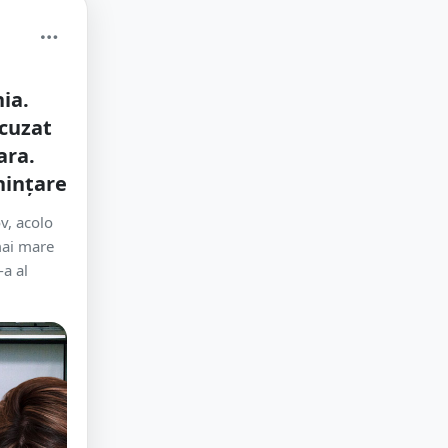
ia.
acuzat
ara.
ințare
v, acolo
mai mare
-a al