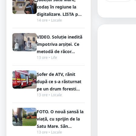
codaș în regiune la
digitalizare. LISTA p...
14 ore • Locale
VIDEO. Soluție inedită
împotriva arșiței. Ce
metodă de răcor...
13 ore • Life
Șofer de ATV, rănit
după ce s-a răsturnat
pe un drum foresti...
13 ore • Locale
FOTO. O nouă șansă la
viață, cu sprijin de la
Satu Mare. Sân...
13 ore • Locale