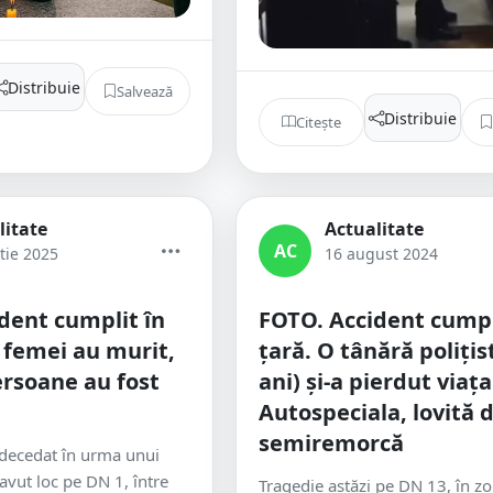
Distribuie
Salvează
Distribuie
Citește
litate
Actualitate
AC
tie 2025
16 august 2024
dent cumplit în
FOTO. Accident cumpl
 femei au murit,
țară. O tânără polițis
ersoane au fost
ani) și-a pierdut viața
Autospeciala, lovită 
semiremorcă
decedat în urma unui
avut loc pe DN 1, între
Tragedie astăzi pe DN 13, în z