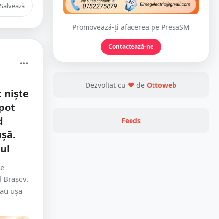
Salvează
Promovează-ți afacerea pe PresaSM
Contactează-ne
Dezvoltat cu
❤
de
Ottoweb
 niște
 pot
d
Feeds
ușă.
tul
de
l Brașov.
eau ușa