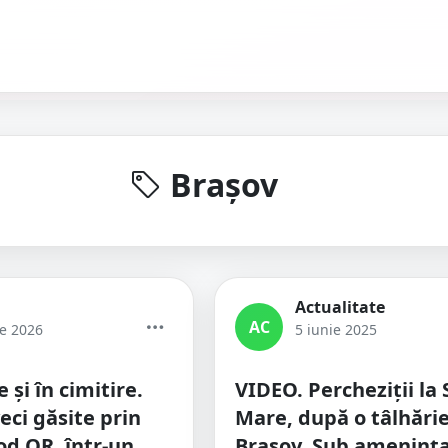
Brașov
Actualitate
AC
ie 2026
5 iunie 2025
e și în cimitire.
VIDEO. Percheziții la
eci găsite prin
Mare, după o tâlhărie
od QR, într-un
Brașov. Sub amenința