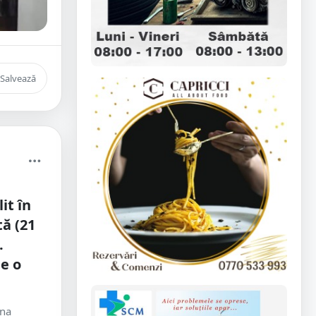
Salvează
it în
tă (21
.
de o
ona