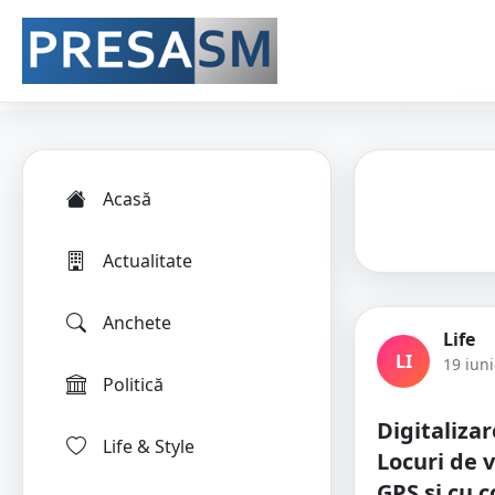
Acasă
Actualitate
Anchete
Life
LI
19 iun
Politică
Digitalizar
Life & Style
Locuri de v
GPS și cu c