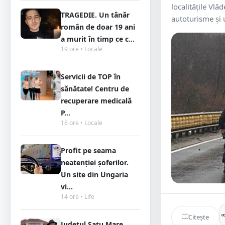
localităţile Vlă
TRAGEDIE. Un tânăr
autoturisme şi u
român de doar 19 ani
a murit în timp ce c...
19 ore • Locale
Servicii de TOP în
sănătate! Centru de
recuperare medicală
P...
16 ore • Locale
Profit pe seama
neatenției șoferilor.
Un site din Ungaria
vi...
14 ore • Life
Citește
Județul Satu Mare,