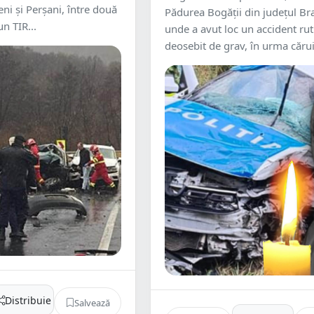
deni şi Perşani, între două
Pădurea Bogății din județul Br
n TIR...
unde a avut loc un accident rut
deosebit de grav, în urma căruia
Distribuie
Salvează