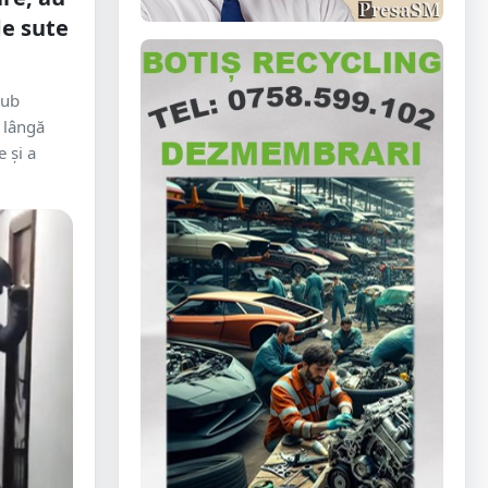
e sute
sub
 lângă
e și a