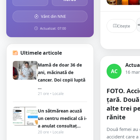
Vânt din NNE
Citește
Actualizat: 07:00
Ultimele articole
Actua
Mamă de doar 36 de
AC
16 mar
ani, măcinată de
cancer. Doi copii luptă
...
FOTO. Acci
21 ore • Locale
țară. Două
alte trei p
Un sătmărean acuză
rănite
un centru medical că i-
a anulat consultaț...
Două femei au 
20 ore • Locale
accident care a 