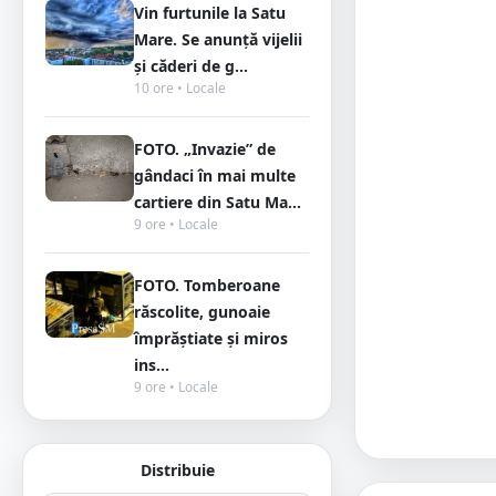
Vin furtunile la Satu
Mare. Se anunță vijelii
și căderi de g...
10 ore • Locale
FOTO. „Invazie” de
gândaci în mai multe
cartiere din Satu Ma...
9 ore • Locale
FOTO. Tomberoane
răscolite, gunoaie
împrăștiate și miros
ins...
9 ore • Locale
Distribuie