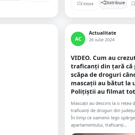
Distribuie
Citește
Actualitate
AC
26 iulie 2024
VIDEO. Cum au crezut
traficanți din țară că
scăpa de droguri cân
mascații au bătut la 
Polițiștii au filmat to
Mascații au descins la o rețea 
traficanți de droguri din județu
În timp ce oamenii legii spărg
apartamentului, traficanți...