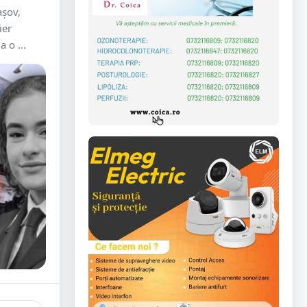
așov,
ier
 o ...