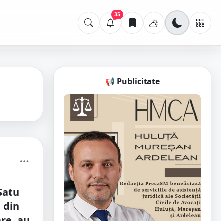
35
📢 Publicitate
 Satu
 din
re, au