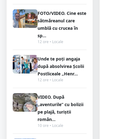
FOTO/VIDEO. Cine este
sătmăreanul care
umblă cu crucea în
sp...
12 ore • Locale
Unde te poți angaja
după absolvirea Școlii
Postliceale „Henr...
12 ore • Locale
VIDEO. După
„aventurile” cu bolizii
pe plajă, turiștii
român...
10 ore • Locale