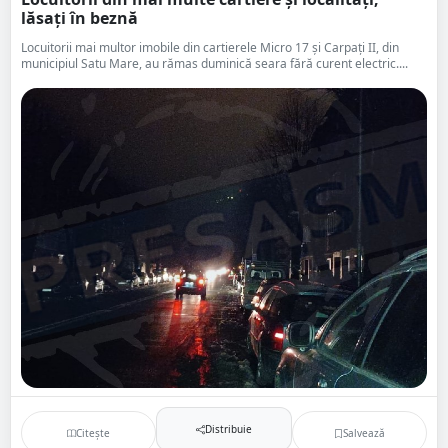
lăsați în beznă
Locuitorii mai multor imobile din cartierele Micro 17 și Carpați II, din
municipiul Satu Mare, au rămas duminică seara fără curent electric....
Distribuie
Citește
Salvează