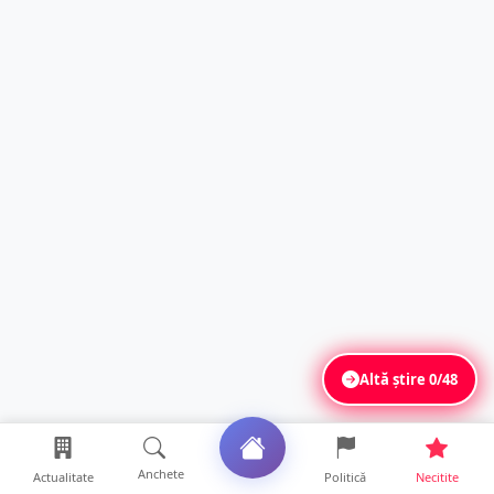
Altă știre
0/48
Anchete
Actualitate
Politică
Necitite