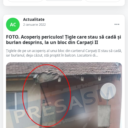
Actualitate
AC
2 ianuarie 2022
FOTO. Acoperiș periculos! Țigle care stau să cadă și
burlan desprins, la un bloc din Carpați II
Țiglele de pe un acoperiș al unui bloc din cartierul Carpați II stau să cadă,
iar burlanul, deja căzut, stă proptit în balcon. Locuitorii di...