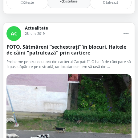
Distribuie
Citește
Salvează
Actualitate
AC
28 iulie 2019
FOTO. Sătmăreni ”sechestrați” în blocuri. Haitele
de câini "patrulează" prin cartiere
Probleme pentru locuitorii din cartierul Carpați II. O haită de câni pare să
fi pus stăpânire pe o stradă, iar locatarii se tem să iasă din ...