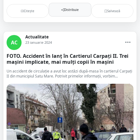
Distribuie
Citește
Salvează
Actualitate
AC
23 ianuarie 2024
FOTO. Accident în lanț în Cartierul Carpați II. Trei
mașini implicate, mai mulți copii în mașini
Un accident de circulație a avut loc astăzi după-masa în cartierul Carpați
II din municipiul Satu Mare. Potrivit primelor informații, vorbim...