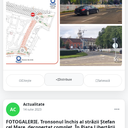
Distribuie
Citește
Salvează
Actualitate
AC
14 iulie 2023
FOTOGALERIE. Tronsonul închis al străzii Ștefan
cel Mare, decopertat complet. În Piața Libertății