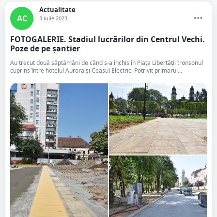
Actualitate
AC
3 iulie 2023
FOTOGALERIE. Stadiul lucrărilor din Centrul Vechi.
Poze de pe șantier
Au trecut două săptămâni de când s-a închis în Piața Libertății tronsonul
cuprins între hotelul Aurora și Ceasul Electric. Potrivit primarul...