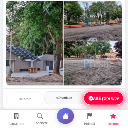
Distribuie
Altă știre
0/59
Citește
Salvează
Actualitate
Anchete
Actualitate
Politică
Necitite
AC
16 mai 2023