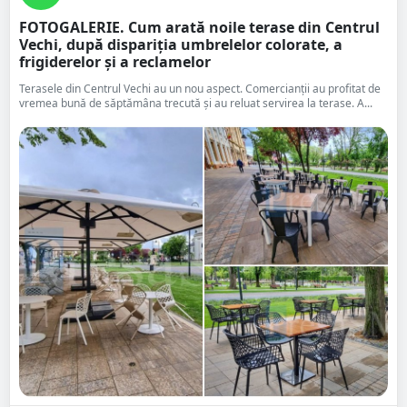
FOTOGALERIE. Cum arată noile terase din Centrul
Vechi, după dispariția umbrelelor colorate, a
frigiderelor și a reclamelor
Terasele din Centrul Vechi au un nou aspect. Comercianții au profitat de
vremea bună de săptămâna trecută și au reluat servirea la terase. A...