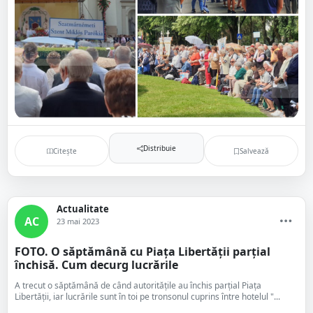
Distribuie
Citește
Salvează
Actualitate
AC
23 mai 2023
FOTO. O săptămână cu Piața Libertății parțial
închisă. Cum decurg lucrările
A trecut o săptămână de când autoritățile au închis parțial Piața
Libertății, iar lucrările sunt în toi pe tronsonul cuprins între hotelul "...