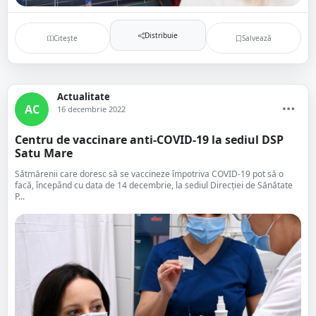
Distribuie
Citește
Salvează
Actualitate
AC
16 decembrie 2022
Centru de vaccinare anti-COVID-19 la sediul DSP
Satu Mare
Sătmărenii care doresc să se vaccineze împotriva COVID-19 pot să o
facă, începând cu data de 14 decembrie, la sediul Direcției de Sănătate
P...