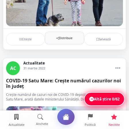
Distribuie
Citește
Salvează
Actualitate
AC
31 martie 2022
COVID-19 Satu Mare: Crește numărul cazurilor noi
în județ
Crește numărul de cazuri noi de COVID-19 depistate la nivelul județului
Altă știre
0/62
Satu Mare, arată datele ministerului Sănătății. După mai multe zile ...
Anchete
Actualitate
Politică
Necitite