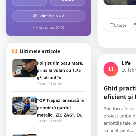
Vânt din NNV
Citește
Actualizat: 01:00
Ultimele articole
Life
Polițist din Satu Mare,
LI
28 feb
prins la volan cu 1,75
g/l alcool în...
19 ore • Locale
Ghid pract
eficient și
TOP Trapez lansează în
premieră gardul
Poți lucra în co
metalic „ZIG ZAG”. Ev...
proiect ambițios
19 ore • Locale
ambițiile tale, 
să fii eficient,...