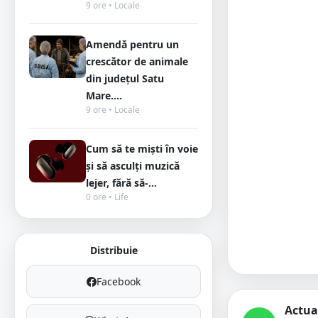
9 ore • Locale
Amendă pentru un
crescător de animale
din județul Satu
Mare....
9 ore • Locale
Cum să te miști în voie
și să asculți muzică
lejer, fără să-...
0 ore • Life
Distribuie
Facebook
Actua