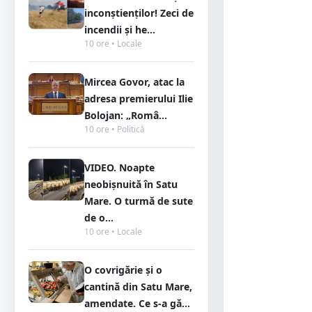
inconștienților! Zeci de
incendii și he...
10 ore • Locale
Mircea Govor, atac la
adresa premierului Ilie
Bolojan: „Româ...
10 ore • Politică
VIDEO. Noapte
neobișnuită în Satu
Mare. O turmă de sute
de o...
10 ore • Locale
O covrigărie și o
cantină din Satu Mare,
amendate. Ce s-a gă...