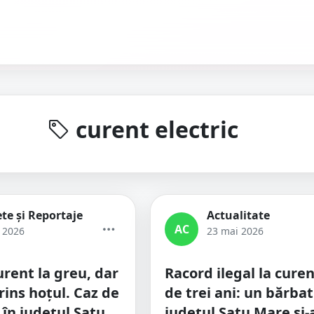
curent electric
te și Reportaje
Actualitate
AC
e 2026
23 mai 2026
urent la greu, dar
Racord ilegal la cure
rins hoțul. Caz de
de trei ani: un bărbat
 în județul Satu
județul Satu Mare și-