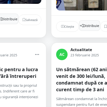
Distribuie
Salvează
Distribuie
Citește
Actualitate
AC
ruarie 2025
23 februarie 2025
ic pentru a lucra
Un sătmărean (62 ani)
 fără întreruperi
venit de 300 lei/lună,
condamnat după ce a
nstrucții sau la propriul
curent timp de 3 ani
. Indiferent care ar fi
cu siguranță intenționezi
Sătmărean condamnat la închi
suspendare pentru furt de ene