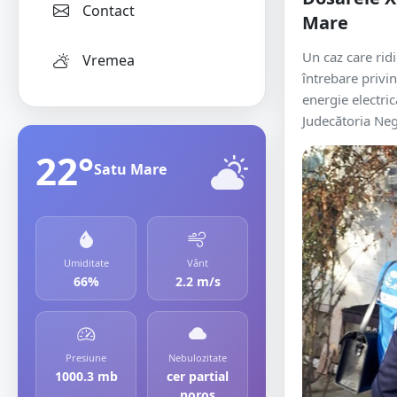
Contact
Mare
Un caz care ri
Vremea
întrebare privi
energie electric
Judecătoria Neg
22°
Satu Mare
Umiditate
Vânt
66%
2.2 m/s
Presiune
Nebulozitate
1000.3 mb
cer partial
noros