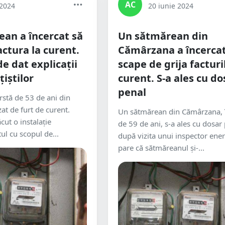
AC
 2024
20 iunie 2024
an a încercat să
Un sătmărean din
actura la curent.
Cămârzana a încercat
e dat explicații
scape de grija facturi
țiștilor
curent. S-a ales cu do
penal
rstă de 53 de ani din
at de furt de curent.
Un sătmărean din Cămârzana, î
ăcut o instalație
de 59 de ani, s-a ales cu dosar
ul cu scopul de...
după vizita unui inspector ener
pare că sătmăreanul și-...