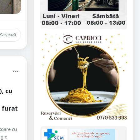
Salvează
, cu
 furat
soare cu
rgie