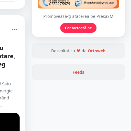
Promovează-ți afacerea pe PresaSM
Contactează-ne
tu
Dezvoltat cu
❤
de
Ottoweb
otare,
eg
Feeds
l Satu
energie
erând
.