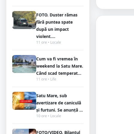
FOTO. Duster rămas
fără puntea spate
după un impact
violent....
11 ore • Locale
Cum va fi vremea în
weekend la Satu Mare.
Când scad temperat...
11 ore • Life
Satu Mare, sub
avertizare de caniculă
și furtuni. Se anunță ...
10 ore • Locale
FOTO/VIDEO. Bilanțul