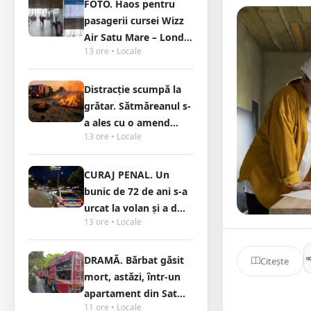
FOTO. Haos pentru
pasagerii cursei Wizz
Air Satu Mare – Lond...
13 ore • Locale
Distracție scumpă la
grătar. Sătmăreanul s-
a ales cu o amend...
13 ore • Locale
CURAJ PENAL. Un
bunic de 72 de ani s-a
urcat la volan și a d...
13 ore • Locale
DRAMĂ. Bărbat găsit
Citește
mort, astăzi, într-un
apartament din Sat...
11 ore • Locale