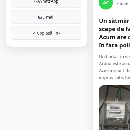
WhatsApp
AC
9 iulie
E-mail
Un sătmăre
scape de f
Copiază link
Acum are d
în fața poli
Un bărbat în vâ
Ardud este acuz
Acesta și-ar fi f
improvizată, tot