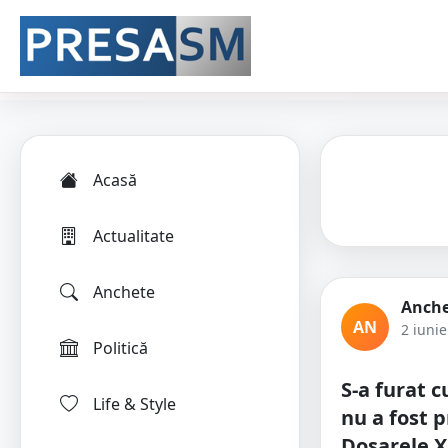
Acasă
Actualitate
Anchete
Anche
AN
2 iuni
Politică
S-a furat c
Life & Style
nu a fost p
Dosarele X