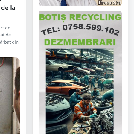
 de la
rt de
nat de
bărbat din