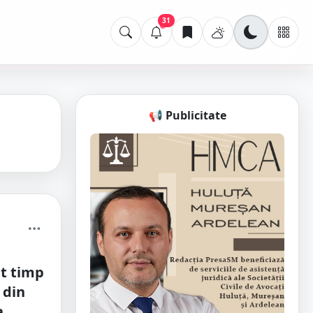
31
📢 Publicitate
nt timp
 din
a