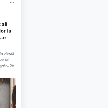
 să
lor la
sar
n vârstă
 penal
getic. Se