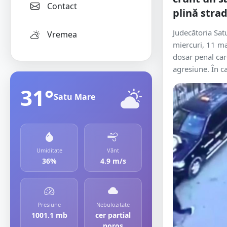
Contact
plină stra
Judecătoria Sa
Vremea
miercuri, 11 ma
dosar penal car
agresiune. În ca
31°
Satu Mare
Umiditate
Vânt
36%
4.9 m/s
Presiune
Nebulozitate
1001.1 mb
cer partial
noros