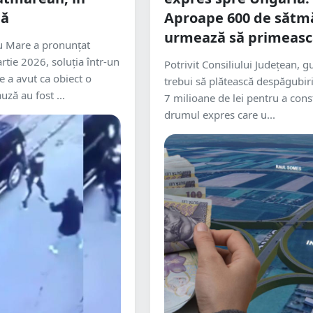
dă
Aproape 600 de sătm
urmează să primeasc
tu Mare a pronunțat
rtie 2026, soluția într-un
Potrivit Consiliului Județean, 
e a avut ca obiect o
trebui să plătească despăgubir
uză au fost ...
7 milioane de lei pentru a cons
drumul expres care u...