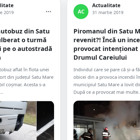
litate
Actualitate
AC
ie 2019
31 martie 2019
utobuz din Satu
Piromanul din Satu M
lberat o turmă
revenit?! Încă un inc
i pe o autostradă
provocat intenționat
a
Drumul Careiului
obuz aflat în flota unei
Individul care se pare că și-a f
ort din județul Satu Mare
obicei din a provoca incendii î
abil coșmar. Acesta s-a
municipiul Satu Mare a lovit di
..
După ce a provocat mai multe..