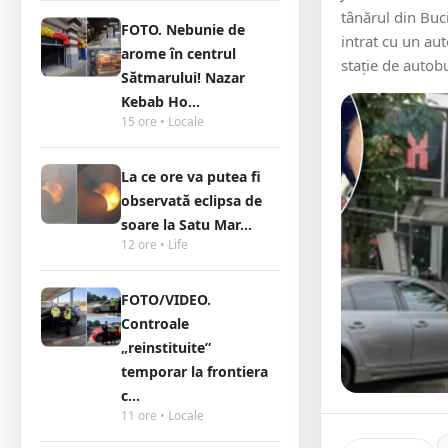
tânărul din Buc
FOTO. Nebunie de
intrat cu un a
arome în centrul
stație de autobu
Sătmarului! Nazar
Kebab Ho...
15 ore • Locale
La ce ore va putea fi
observată eclipsa de
soare la Satu Mar...
12 ore • Life
FOTO/VIDEO.
Controale
„reinstituite”
temporar la frontiera
c...
11 ore • Locale