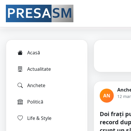
Acasă
Actualitate
Anchete
Anche
AN
12 mar
Politică
Doi frați p
Life & Style
record dup
crunt un s