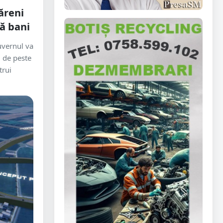
ăreni
ă bani
guvernul va
i de peste
trui