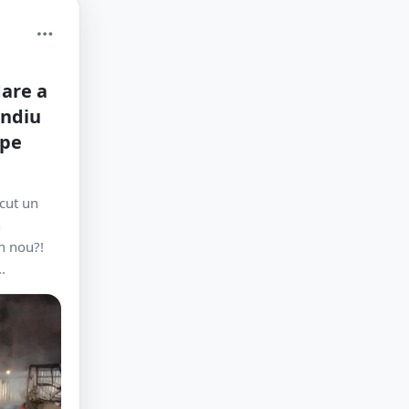
are a
endiu
 pe
ăcut un
n
n nou?!
.