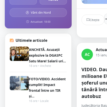
Vânt din Nord
Citește
Actualizat: 18:00
Ultimele articole
Actua
ANCHETĂ. Acuzații
AC
15 ian
explozive la DGASPC
Satu Mare! Salarii uri...
18 ore • Anchete
VIDEO. Dau
milioane 
FOTO/VIDEO. Accident
șoferul un
cumplit! Impact
tânără într
frontal între un TIR
autobuz
și...
16 ore • Locale
Judecătoria Ba