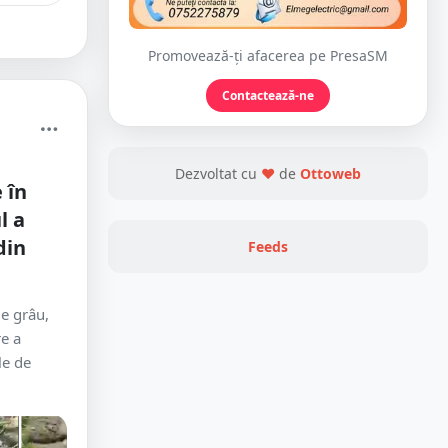
Promovează-ți afacerea pe PresaSM
Contactează-ne
Dezvoltat cu
❤
de
Ottoweb
 în
l a
din
Feeds
de grâu,
re a
le de