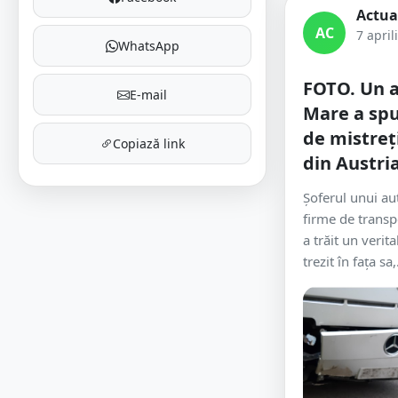
Actua
AC
7 april
WhatsApp
FOTO. Un a
E-mail
Mare a spu
de mistreț
Copiază link
din Austri
Șoferul unui aut
firme de transp
a trăit un verit
trezit în fața sa,.