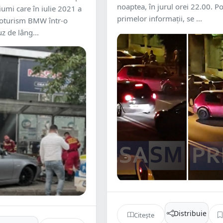
noaptea, în jurul orei 22.00. Po
iumi care în iulie 2021 a
primelor informații, se ...
utoturism BMW într-o
z de lâng...
Distribuie
Citește