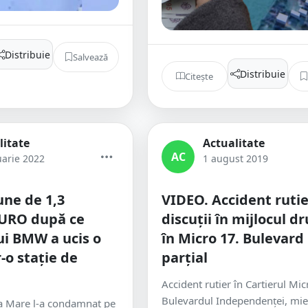
Distribuie
Salvează
Distribuie
Citește
litate
Actualitate
AC
uarie 2022
1 august 2019
ne de 1,3
VIDEO. Accident rutie
EURO după ce
discuții în mijlocul d
ui BMW a ucis o
în Micro 17. Bulevard
-o stație de
parțial
Accident rutier în Cartierul Mic
Bulevardul Independenței, mie
ia Mare l-a condamnat pe