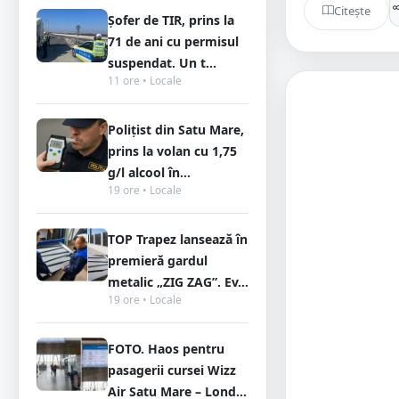
Citește
Șofer de TIR, prins la
71 de ani cu permisul
suspendat. Un t...
11 ore • Locale
Polițist din Satu Mare,
prins la volan cu 1,75
g/l alcool în...
19 ore • Locale
TOP Trapez lansează în
premieră gardul
metalic „ZIG ZAG”. Ev...
19 ore • Locale
FOTO. Haos pentru
pasagerii cursei Wizz
Air Satu Mare – Lond...