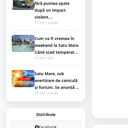
fără puntea spate
după un impact
violent....
11 ore • Locale
Cum va fi vremea în
weekend la Satu Mare.
Când scad temperat...
11 ore • Life
Satu Mare, sub
avertizare de caniculă
și furtuni. Se anunță ...
10 ore • Locale
Distribuie
Facebook