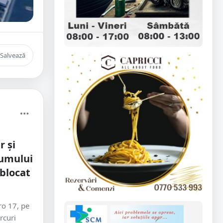
Salvează
r și
rumului
 blocat
ro 17, pe
rcuri