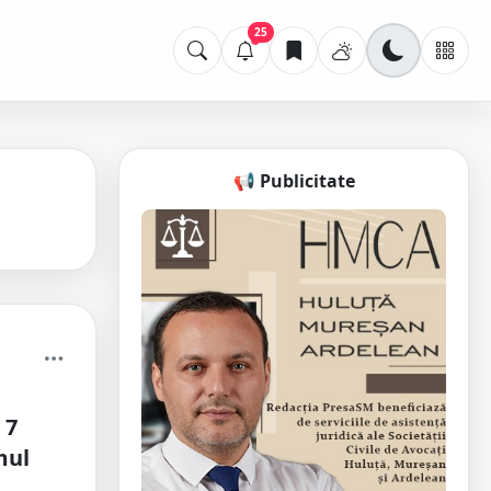
25
📢 Publicitate
 7
mul