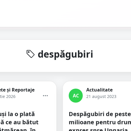
despăgubiri
te și Reportaje
Actualitate
AC
tie 2026
21 august 2023
uși la o plată
Despăgubiri de peste
ă ce au bătut
milioane pentru dru
ătmărean, în
expres spre Ungaria.