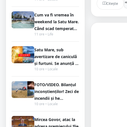
Citește
Cum va fi vremea în
weekend la Satu Mare.
Când scad temperat...
11 ore • Life
Satu Mare, sub
avertizare de caniculă
și furtuni. Se anunță ...
10 ore • Locale
FOTO/VIDEO. Bilanțul
inconștienților! Zeci de
incendii și he...
10 ore • Locale
Mircea Govor, atac la
adresa premierului Ilie