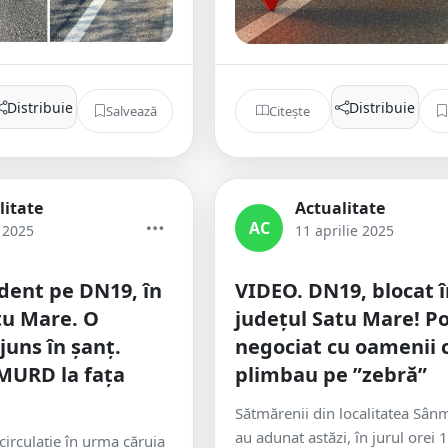
Distribuie
Distribuie
Salvează
Citește
litate
Actualitate
AC
 2025
11 aprilie 2025
dent pe DN19, în
VIDEO. DN19, blocat î
tu Mare. O
județul Satu Mare! Pol
juns în șanț.
negociat cu oamenii 
SMURD la fața
plimbau pe ”zebră”
Sătmărenii din localitatea Sânm
au adunat astăzi, în jurul orei 
circulație în urma căruia