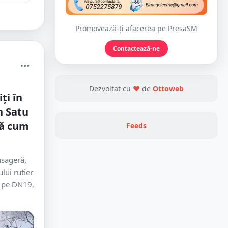
Promovează-ți afacerea pe PresaSM
Contactează-ne
Dezvoltat cu
❤
de
Ottoweb
ți în
n Satu
că cum
Feeds
asageră,
lui rutier
t pe DN19,