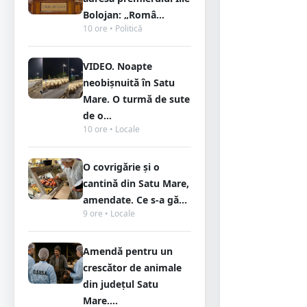
Bolojan: „Româ...
10 ore • Politică
VIDEO. Noapte
neobișnuită în Satu
Mare. O turmă de sute
de o...
10 ore • Locale
O covrigărie și o
cantină din Satu Mare,
amendate. Ce s-a gă...
9 ore • Locale
Amendă pentru un
crescător de animale
din județul Satu
Mare....