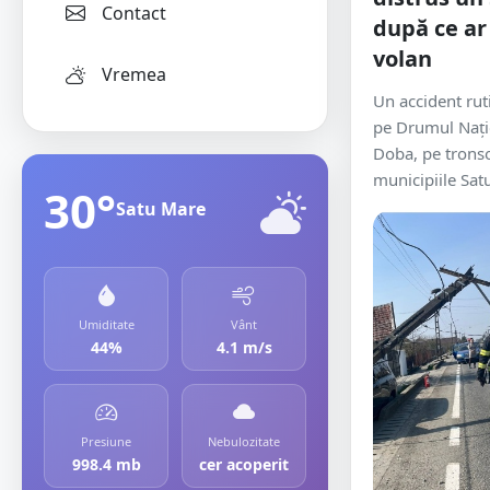
Contact
după ce ar 
volan
Vremea
Un accident rut
pe Drumul Nați
Doba, pe trons
municipiile Satu
30°
Satu Mare
Umiditate
Vânt
44%
4.1 m/s
Presiune
Nebulozitate
998.4 mb
cer acoperit