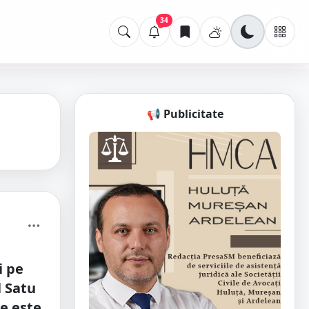
34
📢 Publicitate
i pe
l Satu
e este