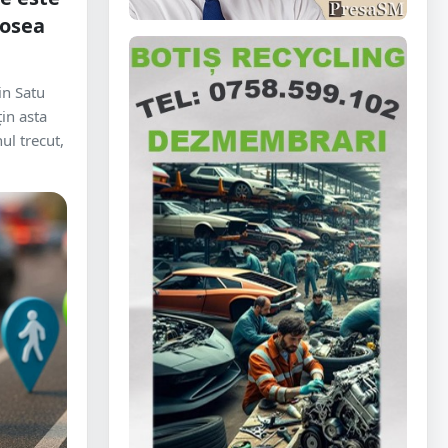
șosea
in Satu
țin asta
ul trecut,