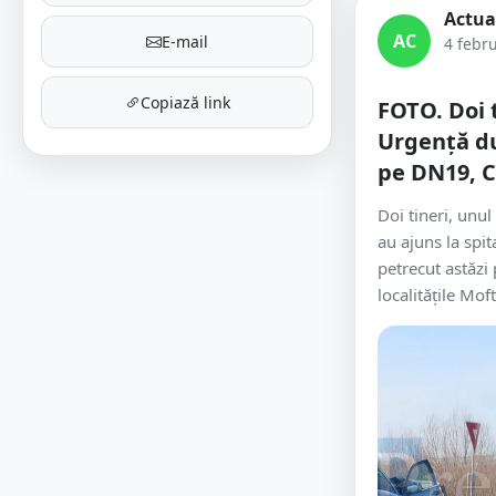
Actua
AC
E-mail
4 febr
Copiază link
FOTO. Doi t
Urgență du
pe DN19, C
Doi tineri, unul
au ajuns la spit
petrecut astăzi
localitățile Moft