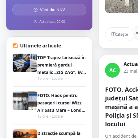
Vânt din NNV
Actualizat: 20:00
Citește
Ultimele articole
TOP Trapez lansează în
Actua
premieră gardul
AC
23 mai
metalic „ZIG ZAG”. Ev...
19 ore • Locale
FOTO. Acci
FOTO. Haos pentru
județul Sa
pasagerii cursei Wizz
mașină a a
Air Satu Mare – Lond...
Poliția și 
13 ore • Locale
locului
Distracție scumpă la
Un accident de 