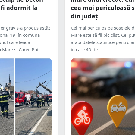
fi adormit la
cea mai periculoasă 
din județ
ier grav s-a produs astăzi
Cel mai periculos pe șoselele d
onal 19, în comuna
Mare este să fii biciclist. Cel pu
onul care leagă
arată datele statistice pentru an
 Mare și Carei. Pot...
în care 40 de ...