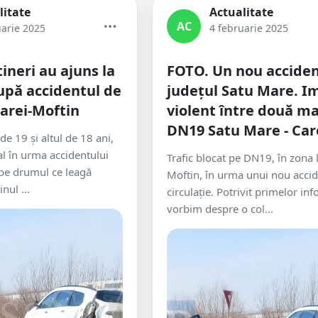
litate
Actualitate
AC
uarie 2025
4 februarie 2025
ineri au ajuns la
FOTO. Un nou acciden
pă accidentul de
județul Satu Mare. I
arei-Moftin
violent între două ma
DN19 Satu Mare - Car
 de 19 și altul de 18 ani,
al în urma accidentului
Trafic blocat pe DN19, în zona l
 pe drumul ce leagă
Moftin, în urma unui nou acci
inul ...
circulație. Potrivit primelor inf
vorbim despre o col...