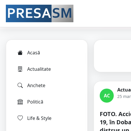
Acasă
Actualitate
Anchete
Actua
AC
25 mar
Politică
FOTO. Acc
Life & Style
19, în Doba
distrus un