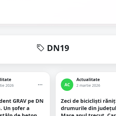
DN19
litate
Actualitate
AC
tie 2026
2 martie 2026
ident GRAV pe DN
Zeci de bicicliști răniț
. Un șofer a
drumurile din județu
 stâlp de beton
Mare anul trecut. Car