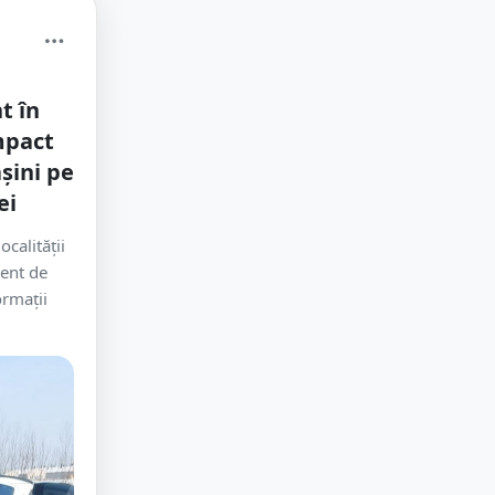
t în
mpact
șini pe
ei
ocalității
dent de
ormații