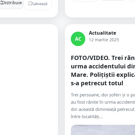
Distribuie
Salvează
Actualitate
AC
12 martie 2025
FOTO/VIDEO. Trei răni
urma accidentului di
Mare. Polițiștii expli
s-a petrecut totul
Trei persoane, doi șoferi și o p
au fost rănite în urma accidentu
din această dimineață petrecu
între localități...