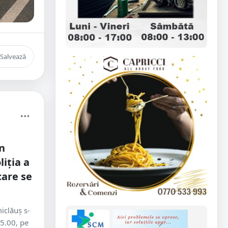
Salvează
n
iția a
care se
iclăuș s-
15.00, pe