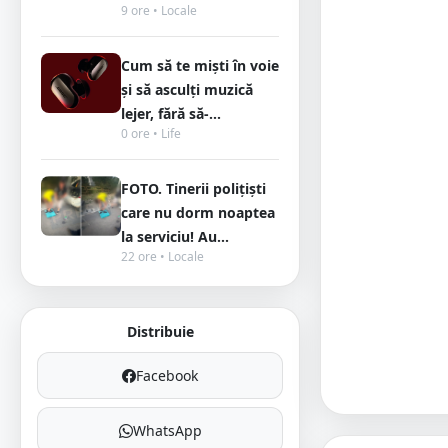
9 ore • Locale
Cum să te miști în voie
și să asculți muzică
lejer, fără să-...
0 ore • Life
FOTO. Tinerii polițiști
care nu dorm noaptea
la serviciu! Au...
22 ore • Locale
Distribuie
Facebook
WhatsApp