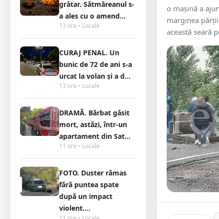
grătar. Sătmăreanul s-
o mașină a ajun
a ales cu o amend...
marginea părții 
13 ore • Locale
această seară pe
CURAJ PENAL. Un
bunic de 72 de ani s-a
urcat la volan și a d...
13 ore • Locale
DRAMĂ. Bărbat găsit
mort, astăzi, într-un
apartament din Sat...
11 ore • Locale
FOTO. Duster rămas
fără puntea spate
după un impact
violent....
11 ore • Locale