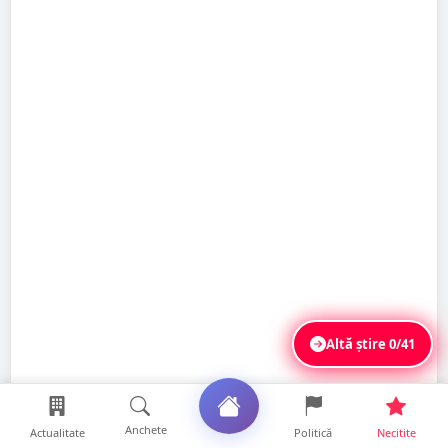
Altă știre
0/41
Anchete
Actualitate
Politică
Necitite