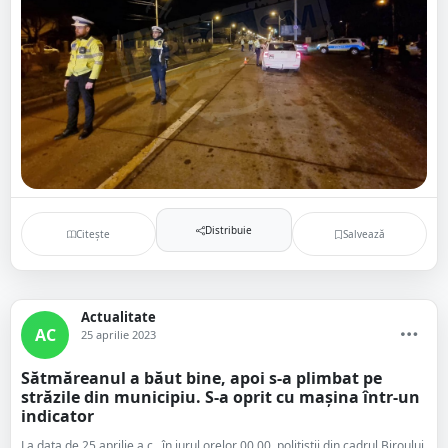
Distribuie
Citește
Salvează
Actualitate
AC
25 aprilie 2023
Sătmăreanul a băut bine, apoi s-a plimbat pe
străzile din municipiu. S-a oprit cu mașina într-un
indicator
La data de 25 aprilie a.c., în jurul orelor 00.00, polițiștii din cadrul Biroului