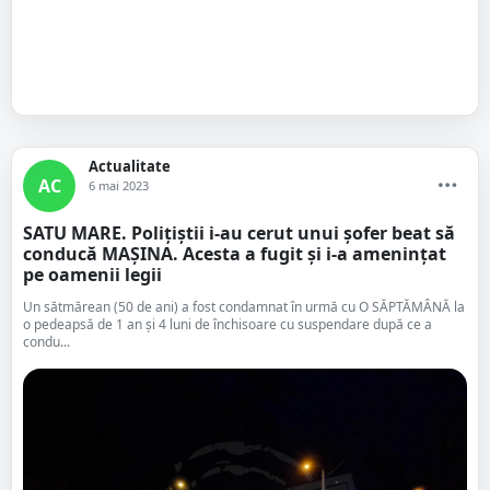
Actualitate
AC
6 mai 2023
SATU MARE. Polițiștii i-au cerut unui șofer beat să
conducă MAȘINA. Acesta a fugit și i-a amenințat
pe oamenii legii
Un sătmărean (50 de ani) a fost condamnat în urmă cu O SĂPTĂMÂNĂ la
o pedeapsă de 1 an și 4 luni de închisoare cu suspendare după ce a
condu...