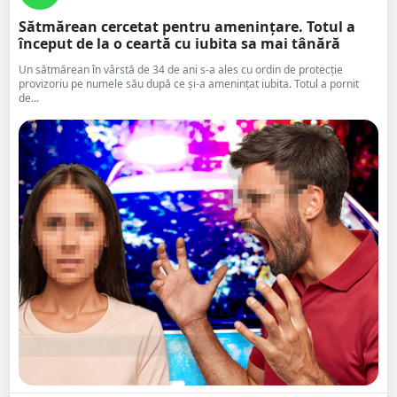
Sătmărean cercetat pentru amenințare. Totul a
început de la o ceartă cu iubita sa mai tânără
Un sătmărean în vârstă de 34 de ani s-a ales cu ordin de protecție
provizoriu pe numele său după ce și-a amenințat iubita. Totul a pornit
de...