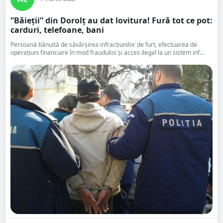
”Băieții” din Dorolț au dat lovitura! Fură tot ce pot:
carduri, telefoane, bani
Persoană bănuită de săvârșirea infracțiunilor de furt, efectuarea de
operațiuni financiare în mod fraudulos și acces ilegal la un sistem inf...