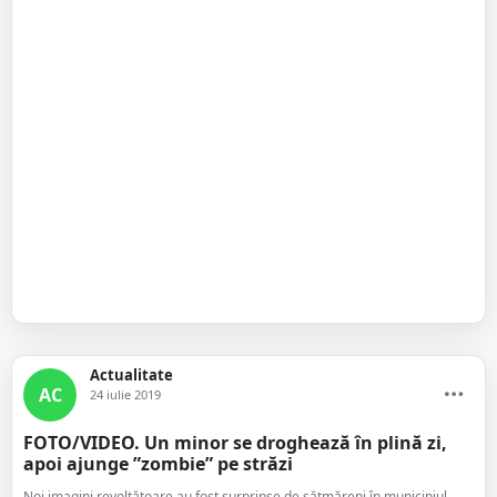
Actualitate
AC
24 iulie 2019
FOTO/VIDEO. Un minor se droghează în plină zi,
apoi ajunge ”zombie” pe străzi
Noi imagini revoltătoare au fost surprinse de sătmăreni în municipiul