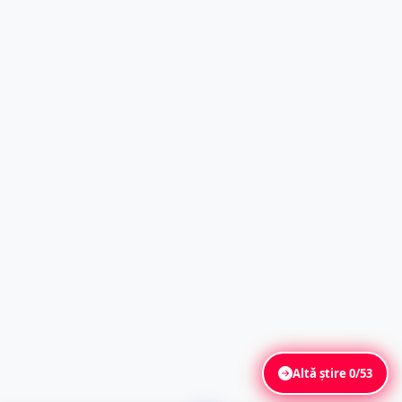
Altă știre
0/53