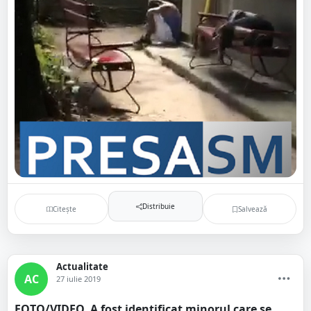
Distribuie
Citește
Salvează
Actualitate
AC
27 iulie 2019
FOTO/VIDEO. A fost identificat minorul care se