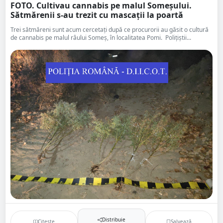
FOTO. Cultivau cannabis pe malul Someșului.
Sătmărenii s-au trezit cu mascații la poartă
Trei sătmăreni sunt acum cercetați după ce procurorii au găsit o cultură
de cannabis pe malul râului Someș, în localitatea Pomi. Polițiștii...
Distribuie
Citește
Salvează