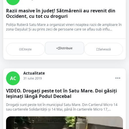
Razii masive în județ! Sătmărenii au revenit din
Occident, cu tot cu droguri
Poliția Rutieră Satu Mare a organizat vineri noaptea razii de amploare în
zona Oașului! Și au prins zeci de persoane care se aflau sub influ...
Distribuie
Citește
Salvează
Actualitate
AC
31 iulie 2019
VIDEO. Drogați peste tot în Satu Mare. Doi găsiți
leșinați lângă Podul Decebal
Drogații sunt peste tot în municipiul Satu Mare. Din Cartierul Micro 14
sau cartierele Solidarității și 14 Mai, până în cartierele Micro 17,...