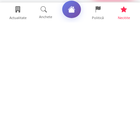
Anchete
Actualitate
Politică
Necitite
Ultimele articole
Șofer de ATV, rănit după ce s-a răsturnat pe
un drum foresti...
13 ore • Locale
FOTO. O nouă șansă la viață, cu sprijin de la
Satu Mare. Sân...
13 ore • Locale
FOTO/VIDEO. Cine este sătmăreanul care
umblă cu crucea în sp...
12 ore • Locale