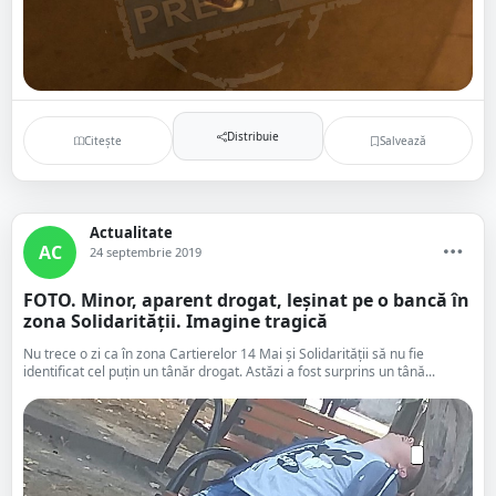
Distribuie
Citește
Salvează
Actualitate
AC
24 septembrie 2019
FOTO. Minor, aparent drogat, leșinat pe o bancă în
zona Solidarității. Imagine tragică
Nu trece o zi ca în zona Cartierelor 14 Mai și Solidarității să nu fie
identificat cel puțin un tânăr drogat. Astăzi a fost surprins un tână...