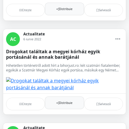
Distribuie
Citește
Salvează
Actualitate
AC
6 iunie 2022
Drogokat találtak a megyei kórház egyik
portásánál és annak barátjánál
Hihetetlen történetről adott hírt a bihorjust.ro: két szatmári fiatalember,
egyikük a Szatmár Megyei Kórház egyik portása, másikuk egy Német...
Distribuie
Citește
Salvează
Actualitate