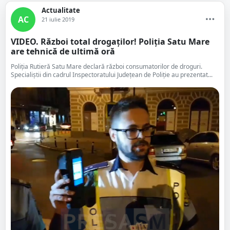
Actualitate
AC
21 iulie 2019
VIDEO. Război total drogaților! Poliția Satu Mare
are tehnică de ultimă oră
Poliția Rutieră Satu Mare declară război consumatorilor de droguri.
Specialiștii din cadrul Inspectoratului Județean de Poliție au prezentat...