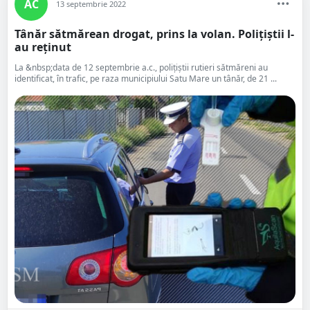
AC
13 septembrie 2022
Tânăr sătmărean drogat, prins la volan. Polițiștii l-
au reținut
La &nbsp;data de 12 septembrie a.c., polițiștii rutieri sătmăreni au
identificat, în trafic, pe raza municipiului Satu Mare un tânăr, de 21 ...