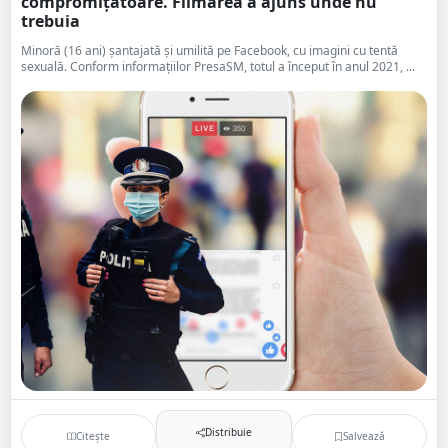
compromițătoare. Filmarea a ajuns unde nu
trebuia
Minoră (16 ani) șantajată și umilită pe Facebook, cu imagini cu tentă
sexuală. Conform informațiilor PresaSM, totul a început în anul 2021, ...
Distribuie
Citește
Salvează