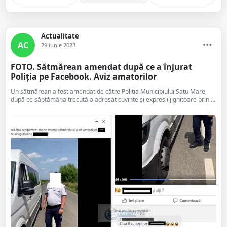
Actualitate
AC
29 iunie 2023
FOTO. Sătmărean amendat după ce a înjurat
Poliția pe Facebook. Aviz amatorilor
Un sătmărean a fost amendat de către Poliția Municipiului Satu Mare
după ce săptămâna trecută a adresat cuvinte și expresii jignitoare prin ...