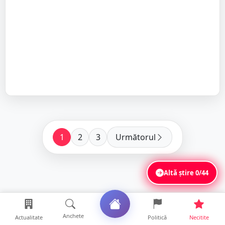
1
2
3
Următorul
Altă știre
0/44
Anchete
Actualitate
Politică
Necitite