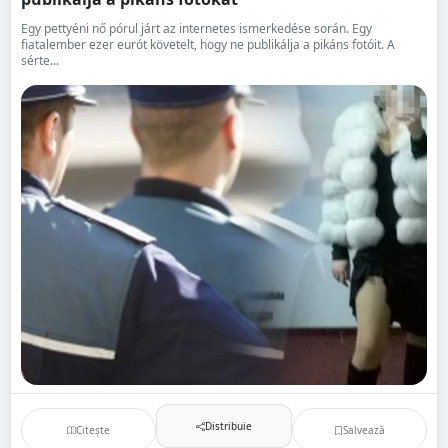
Egy pettyéni nő pórul járt az internetes ismerkedése során. Egy
fiatalember ezer eurót követelt, hogy ne publikálja a pikáns fotóit. A
sérte...
Distribuie
Citește
Salvează