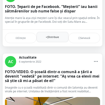
FOTO. Țeparii de pe Facebook. ”Meșterii” iau banii
sătmărenilor sub nume false și dispar
Atenție mare la așa-zișii meșteri care își duc veacul prin spațiul online. În
special în grupurile de pe Facebook. Doi soți din Satu Mare au...
Distribuie
Citește
Salvează
Actualitate
AC
6 septembrie 2022
FOTO/VIDEO. O școală dintr-o comună a țării a
devenit "vedetă" pe internet: "Aș vrea ca elevii mei
să știe că mi-a păsat de ei!"
Imaginile cu o școală reabilitată dintr-o comună din Ialomița au devenit
virale pe internet. Unitatea de învățământ a fost recent reabilitat...