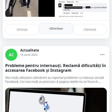
Distribuie
Citește
Salvează
Actualitate
AC
16 iunie 2023
Probleme pentru internauți. Reclamă dificultăți în
accesarea Facebook și Instagram
Mai mulți utilizatori sătmăreni au raportat probleme cu rețeaua socială
Facebook. Cei mai mulți au precizat că pagina rețelei nu se încarcă ...