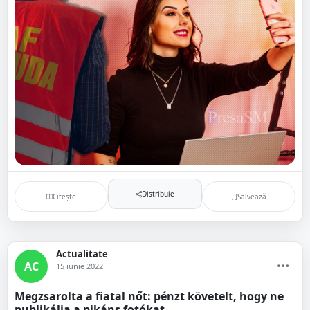
Distribuie
Citește
Salvează
Actualitate
AC
15 iunie 2022
Megzsarolta a fiatal nőt: pénzt követelt, hogy ne
publikálja a pikáns fotókat