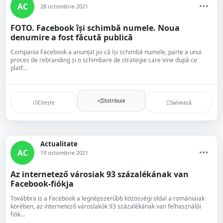
AC
28 octombrie 2021
FOTO. Facebook își schimbă numele. Noua
denumire a fost făcută publică
Compania Facebook a anunțat joi că își schimbă numele, parte a unui
proces de rebranding și o schimbare de strategie care vine după ce
platf...
Distribuie
Citește
Salvează
Actualitate
AC
19 octombrie 2021
Az internetező városiak 93 százalékának van
Facebook-fiókja
Továbbra is a Facebook a legnépszerűbb közösségi oldal a romániaiak
körében, az internetező városlakók 93 százalékának van felhasználói
fiók...