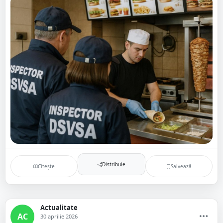
Distribuie
Citește
Salvează
Actualitate
AC
30 aprilie 2026