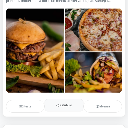
prietenii. Indiferent că doriți un meniu al zilei variat, sau sunteți f...
Distribuie
Citește
Salvează