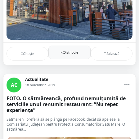
Distribuie
Citește
Salvează
Actualitate
AC
18 noiembrie 2019
FOTO. O sătmăreancă, profund nemulțumită de
serviciile unui renumit restaurant: ”Nu repet
experiența”
Sătmărenii preferă să se plângă pe Facebook, decât să apeleze la
Comisariatul Județean pentru Protecția Consumatorilor Satu Mare. O
sătmărea...