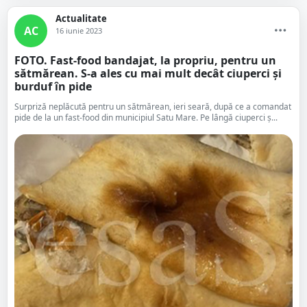
Actualitate
AC
16 iunie 2023
FOTO. Fast-food bandajat, la propriu, pentru un
sătmărean. S-a ales cu mai mult decât ciuperci și
burduf în pide
Surpriză neplăcută pentru un sătmărean, ieri seară, după ce a comandat
pide de la un fast-food din municipiul Satu Mare. Pe lângă ciuperci ș...