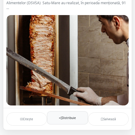
Alimentelor (DSVSA) Satu-Mare au realizat, în perioada menționată, 91
...
Distribuie
Citește
Salvează