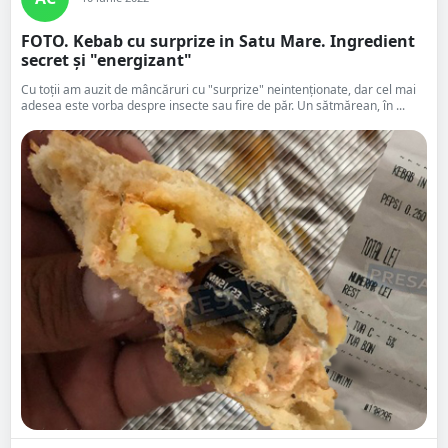
FOTO. Kebab cu surprize in Satu Mare. Ingredient
secret și "energizant"
Cu toții am auzit de mâncăruri cu "surprize" neintenționate, dar cel mai
adesea este vorba despre insecte sau fire de păr. Un sătmărean, în ...