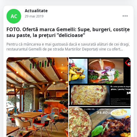
Actualitate
AC
29 mai 2019
FOTO. Ofertă marca Gemelli: Supe, burgeri, costițe
sau paste, la prețuri ”delicioase”
Pentru că mâncarea e mai gustoasă dacă e savurată alături de cei dragi,
restaurantul Gemelli de pe strada Martirilor Deportați vine cu ofert...