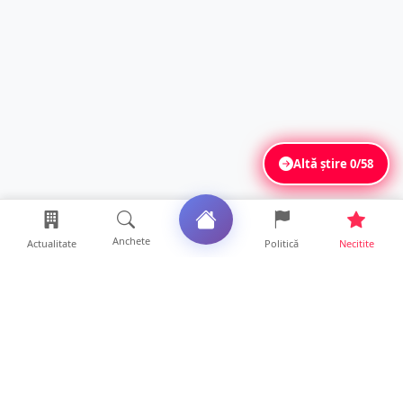
Altă știre
0/58
Anchete
Actualitate
Politică
Necitite
Ultimele articole
FOTO/VIDEO. Accident cumplit! Impact
frontal între un TIR și...
16 ore • Locale