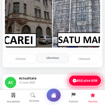
Distribuie
Citește
Salvează
Actualitate
Altă știre
0/59
AC
12 iunie 2020
Proprietarii Hotelului Dacia, supraimpozitați cu
500% din cauza fațadei
Anchete
Actualitate
Politică
Necitite
Cu toate că au montat schele și plase de protecție pe fațadă, proprietarul