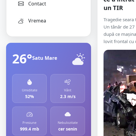
Contact
un TIR
Tragedie seara t
Vremea
Un tânăr de 27 
după ce maşina
lovit frontal cu 
26°
Satu Mare
Umiditate
Vânt
52%
2.3 m/s
Presiune
Nebulozitate
999.4 mb
cer senin