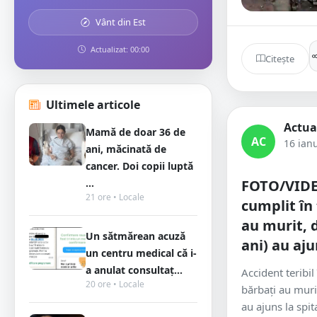
Vânt din Est
Actualizat: 00:00
Citește
Ultimele articole
Actua
Mamă de doar 36 de
AC
16 ian
ani, măcinată de
cancer. Doi copii luptă
...
FOTO/VIDE
21 ore • Locale
cumplit în 
au murit, d
Un sătmărean acuză
ani) au aju
un centru medical că i-
a anulat consultaț...
Accident teribil
20 ore • Locale
bărbați au murit
au ajuns la spit