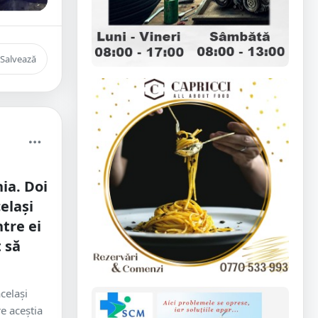
Salvează
ia. Doi
elași
tre ei
 să
celași
e aceștia