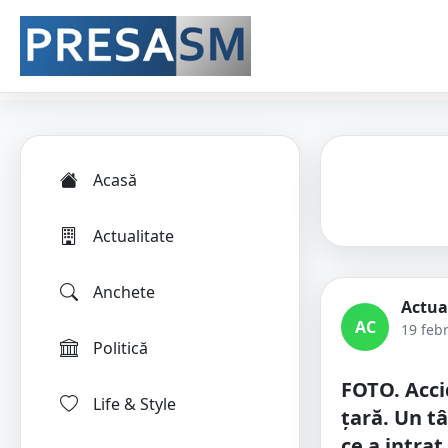
Acasă
Actualitate
Anchete
Actua
AC
19 feb
Politică
FOTO. Acci
Life & Style
țară. Un t
ce a intrat