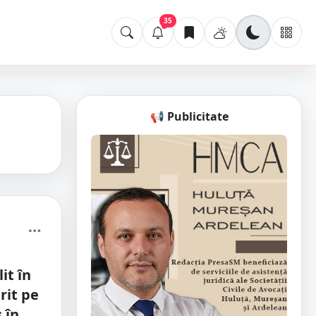
35
📢 Publicitate
it în
rit pe
 în