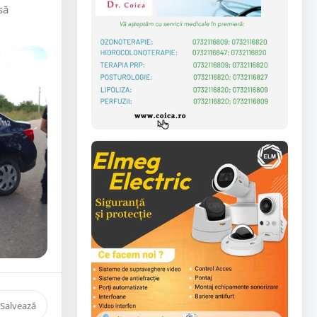
să
Salvează