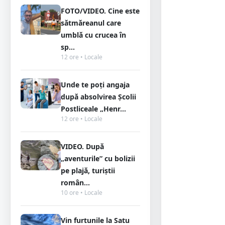
FOTO/VIDEO. Cine este
sătmăreanul care
umblă cu crucea în
sp...
12 ore • Locale
Unde te poți angaja
după absolvirea Școlii
Postliceale „Henr...
12 ore • Locale
VIDEO. După
„aventurile” cu bolizii
pe plajă, turiștii
român...
10 ore • Locale
Vin furtunile la Satu