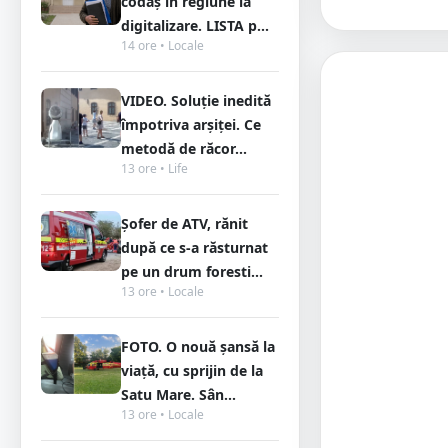
codaș în regiune la
digitalizare. LISTA p...
14 ore • Locale
VIDEO. Soluție inedită
împotriva arșiței. Ce
metodă de răcor...
13 ore • Life
Șofer de ATV, rănit
după ce s-a răsturnat
pe un drum foresti...
13 ore • Locale
FOTO. O nouă șansă la
viață, cu sprijin de la
Satu Mare. Sân...
13 ore • Locale