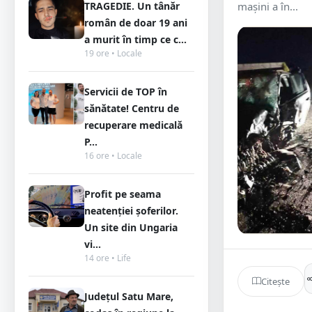
TRAGEDIE. Un tânăr
mașini a în...
român de doar 19 ani
a murit în timp ce c...
19 ore • Locale
Servicii de TOP în
sănătate! Centru de
recuperare medicală
P...
16 ore • Locale
Profit pe seama
neatenției șoferilor.
Un site din Ungaria
vi...
14 ore • Life
Citește
Județul Satu Mare,