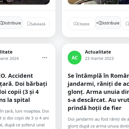
Distribuie
Distribuie
Salvează
Citește
litate
Actualitate
AC
uarie 2024
23 martie 2023
O. Accident
Se întâmplă în Român
țară. Doi bărbați
jandarmi, răniți de ac
oi copii (3 și 4
glonț. Arma unuia din
ns la spital
s-a descărcat. Au vrut
prindă hoții de fier
 în țară, luni noaptea. Doi
 și doi copii de 3 și 4 ani
Doi jandarmi au fost răniți de a
al, după ce șoferul unei
glonț după ce arma unuia dintr