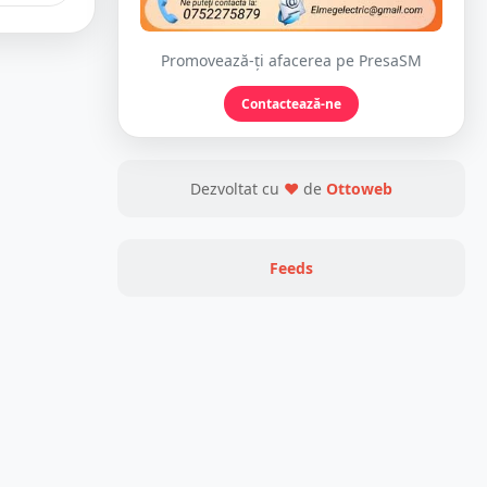
Promovează-ți afacerea pe PresaSM
Contactează-ne
Dezvoltat cu
❤
de
Ottoweb
Feeds