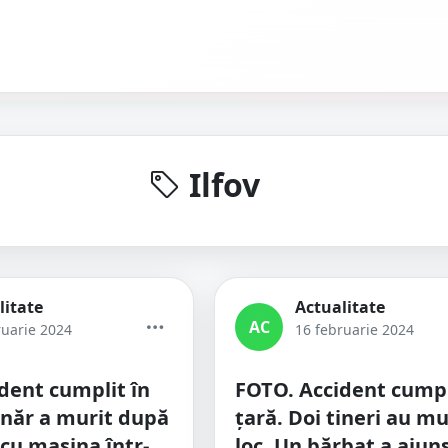
Ilfov
litate
Actualitate
AC
ruarie 2024
16 februarie 2024
dent cumplit în
FOTO. Accident cumpl
ânăr a murit după
țară. Doi tineri au mu
 cu mașina într-
loc. Un bărbat a ajuns