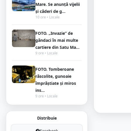
Mare. Se anunță vijelii
și căderi de g...
10 ore • Locale
FOTO. „Invazie” de
gândaci în mai multe
cartiere din Satu Ma...
9 ore • Locale
FOTO. Tomberoane
răscolite, gunoaie
împrăștiate și miros
ins...
9 ore • Locale
Distribuie
Facebook