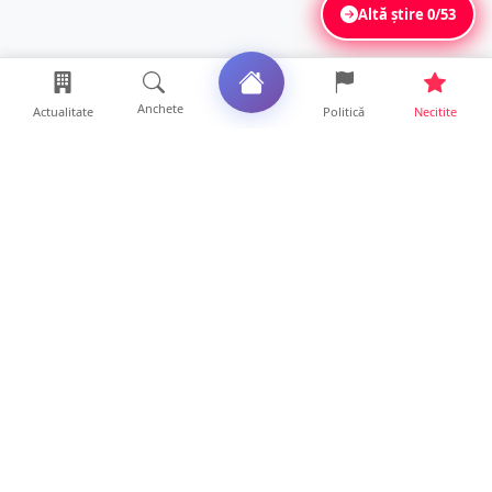
Altă știre
0/53
Anchete
Actualitate
Politică
Necitite
Ultimele articole
Polițist din Satu Mare, prins la volan cu 1,75
g/l alcool în...
19 ore • Locale
TOP Trapez lansează în premieră gardul
metalic „ZIG ZAG”. Ev...
19 ore • Locale
FOTO. Haos pentru pasagerii cursei Wizz Air
Satu Mare – Lond...