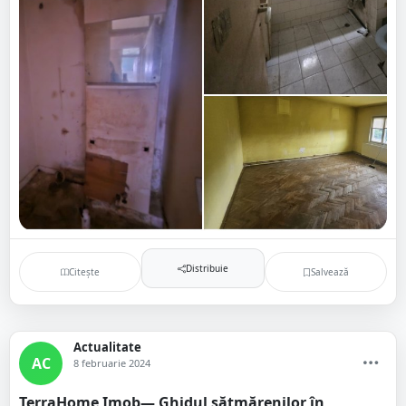
Distribuie
Citește
Salvează
Actualitate
AC
8 februarie 2024
TerraHome Imob— Ghidul sătmărenilor în