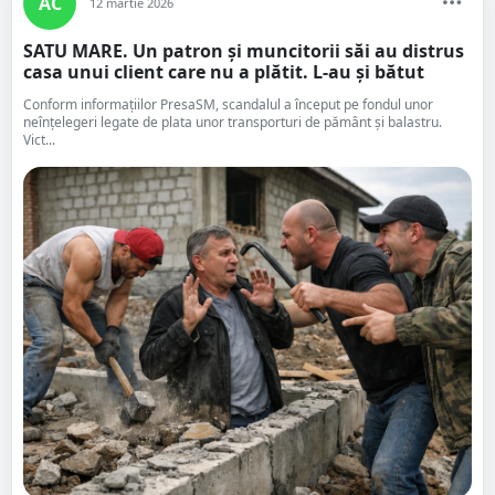
AC
12 martie 2026
SATU MARE. Un patron și muncitorii săi au distrus
casa unui client care nu a plătit. L-au și bătut
Conform informațiilor PresaSM, scandalul a început pe fondul unor
neînțelegeri legate de plata unor transporturi de pământ și balastru.
Vict...