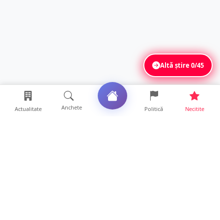
Altă știre
0/45
Anchete
Actualitate
Politică
Necitite
Ultimele articole
Se extinde unul dintre cele mai cunoscute
lanțuri locale din...
12 ore • Locale
VIDEO. Echipajul unei ambulanțe aflate în