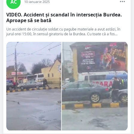
AC
10 ianuarie 2025
VIDEO. Accident și scandal în intersecția Burdea.
Aproape să se bată
Un accident de circulație soldat cu pagube materiale a avut astăzi, în
jurul orei 15:00, în sensul giratoriu de la Burdea. Cu toate că a fos...