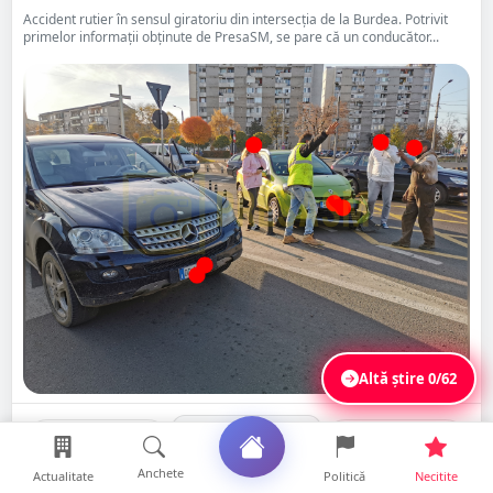
Accident rutier în sensul giratoriu din intersecția de la Burdea. Potrivit
primelor informații obținute de PresaSM, se pare că un conducător...
Altă știre
0/62
Distribuie
Citește
Salvează
Anchete
Actualitate
Politică
Necitite