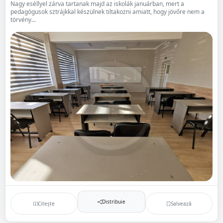
Nagy eséllyel zárva tartanak majd az iskolák januárban, mert a
pedagógusok sztrájkkal készülnek tiltakozni amiatt, hogy jövőre nem a
törvény...
Distribuie
Citește
Salvează