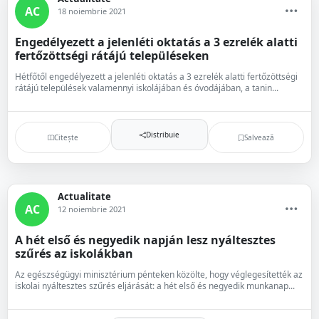
AC
18 noiembrie 2021
Engedélyezett a jelenléti oktatás a 3 ezrelék alatti
fertőzöttségi rátájú településeken
Hétfőtől engedélyezett a jelenléti oktatás a 3 ezrelék alatti fertőzöttségi
rátájú települések valamennyi iskolájában és óvodájában, a tanin...
Distribuie
Citește
Salvează
Actualitate
AC
12 noiembrie 2021
A hét első és negyedik napján lesz nyáltesztes
szűrés az iskolákban
Az egészségügyi minisztérium pénteken közölte, hogy véglegesítették az
iskolai nyáltesztes szűrés eljárását: a hét első és negyedik munkanap...