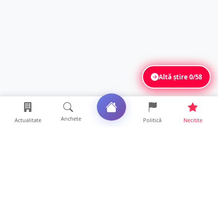
Altă știre
0/58
Anchete
Actualitate
Politică
Necitite
Ultimele articole
DRAMĂ. Bărbat găsit mort, astăzi, într-un
apartament din Sat...
11 ore • Locale