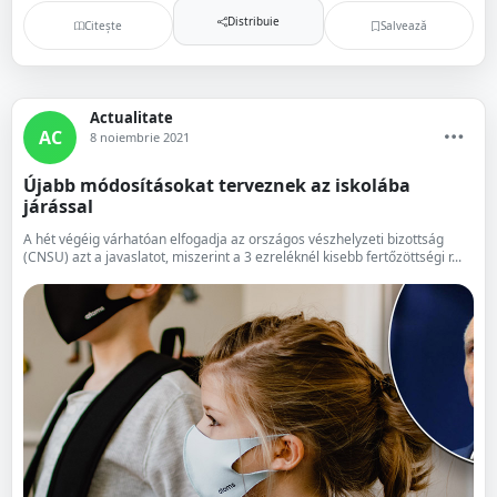
Distribuie
Citește
Salvează
Actualitate
AC
8 noiembrie 2021
Újabb módosításokat terveznek az iskolába
járással
A hét végéig várhatóan elfogadja az országos vészhelyzeti bizottság
(CNSU) azt a javaslatot, miszerint a 3 ezreléknél kisebb fertőzöttségi r...