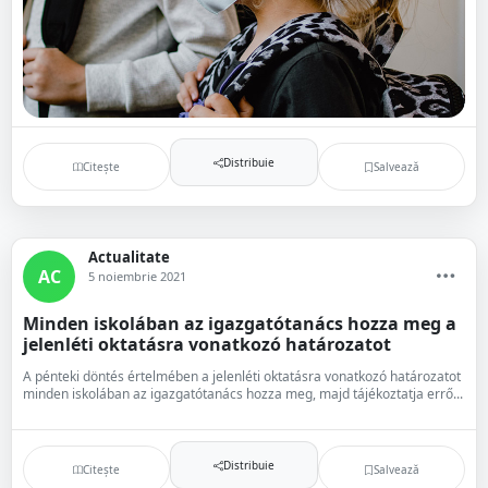
Distribuie
Citește
Salvează
Actualitate
AC
5 noiembrie 2021
Minden iskolában az igazgatótanács hozza meg a
jelenléti oktatásra vonatkozó határozatot
A pénteki döntés értelmében a jelenléti oktatásra vonatkozó határozatot
minden iskolában az igazgatótanács hozza meg, majd tájékoztatja errő...
Distribuie
Citește
Salvează