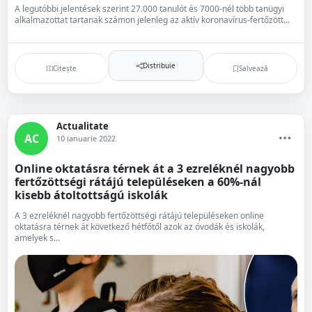
A legutóbbi jelentések szerint 27.000 tanulót és 7000-nél több tanügyi
alkalmazottat tartanak számon jelenleg az aktív koronavírus-fertőzött...
Distribuie
Citește
Salvează
Actualitate
AC
10 ianuarie 2022
Online oktatásra térnek át a 3 ezreléknél nagyobb
fertőzöttségi rátájú településeken a 60%-nál
kisebb átoltottságú iskolák
A 3 ezreléknél nagyobb fertőzöttségi rátájú településeken online
oktatásra térnek át következő hétfőtől azok az óvodák és iskolák,
amelyek s...