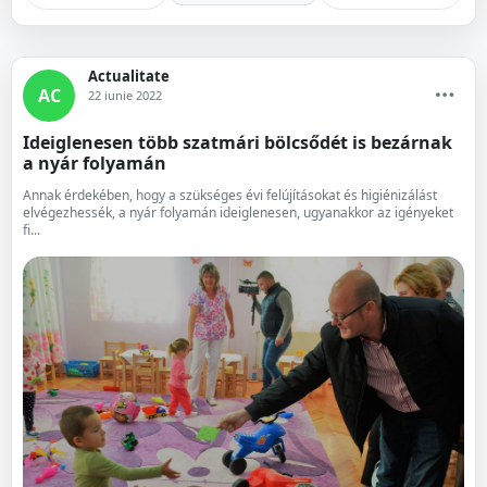
Actualitate
AC
22 iunie 2022
Ideiglenesen több szatmári bölcsődét is bezárnak
a nyár folyamán
Annak érdekében, hogy a szükséges évi felújításokat és higiénizálást
elvégezhessék, a nyár folyamán ideiglenesen, ugyanakkor az igényeket
fi...