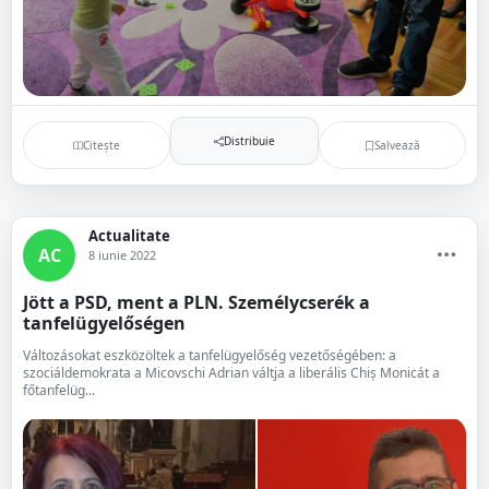
Distribuie
Citește
Salvează
Actualitate
AC
8 iunie 2022
Jött a PSD, ment a PLN. Személycserék a
tanfelügyelőségen
Változásokat eszközöltek a tanfelügyelőség vezetőségében: a
szociáldemokrata a Micovschi Adrian váltja a liberális Chiș Monicát a
főtanfelüg...