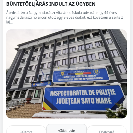
BÜNTETŐELJÁRÁS INDULT AZ ÜGYBEN
Április 4-én a Nagymadarászi Általános Iskola udvarán egy 44 éves
nagymadarászi nő arcon ütött egy 9 éves diákot, ezt követően a sértett
laj...
Distribuie
Citește
Salvează