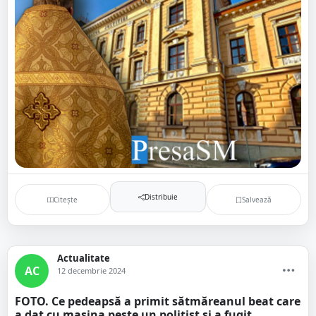
Distribuie
Citește
Salvează
Actualitate
AC
12 decembrie 2024
FOTO. Ce pedeapsă a primit sătmăreanul beat care
a dat cu mașina peste un polițist și a fugit