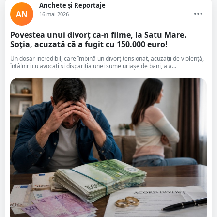
Anchete și Reportaje
AN
16 mai 2026
Povestea unui divorț ca-n filme, la Satu Mare.
Soția, acuzată că a fugit cu 150.000 euro!
Un dosar incredibil, care îmbină un divorț tensionat, acuzații de violență,
întâlniri cu avocați și dispariția unei sume uriașe de bani, a a...