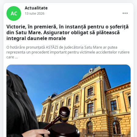
Actualitate
AC
13 iulie 2026
Victorie, în premieră, în instanță pentru o șoferiță
din Satu Mare. Asigurator obligat să plătească
integral daunele morale
O hotărâre pronunțată ASTĂZI de Judecătoria Satu Mare ar putea
reprezenta un precedent important pentru victimele accidentelor rutiere
care ...