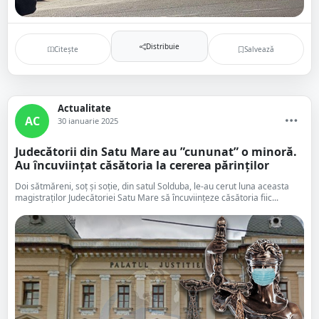
Distribuie
Citește
Salvează
Actualitate
AC
30 ianuarie 2025
Judecătorii din Satu Mare au ”cununat” o minoră.
Au încuviințat căsătoria la cererea părinților
Doi sătmăreni, soț și soție, din satul Solduba, le-au cerut luna aceasta
magistraților Judecătoriei Satu Mare să încuviințeze căsătoria fiic...