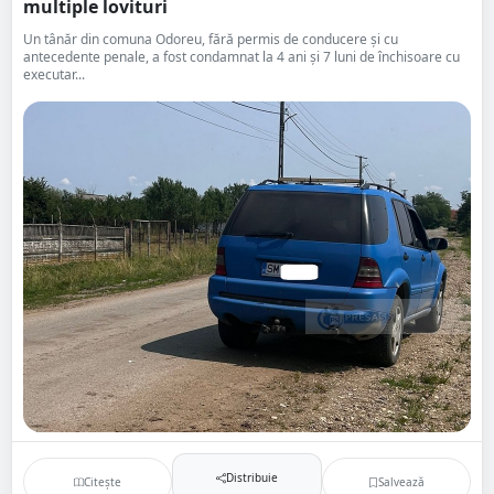
multiple lovituri
Un tânăr din comuna Odoreu, fără permis de conducere și cu
antecedente penale, a fost condamnat la 4 ani și 7 luni de închisoare cu
executar...
Distribuie
Citește
Salvează