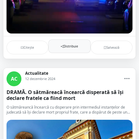
Distribuie
Citește
Salvează
Actualitate
AC
12 decembrie 2024
DRAMĂ. O sătmăreacă încearcă disperată să își
declare fratele ca fiind mort
O sătmăreancă încearcă cu disperare prin intermediul instanțelor de
judecată să își declare mort propriul frate, care a dispărut de peste un...