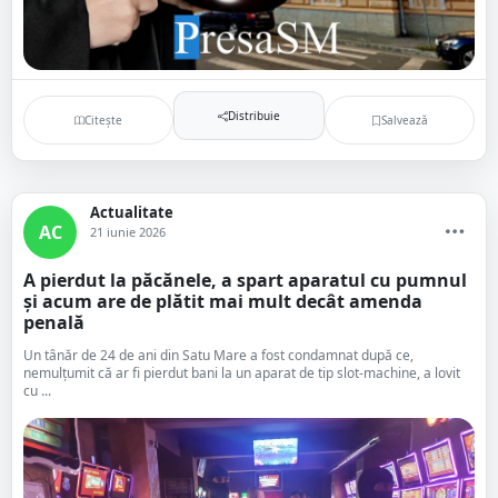
Distribuie
Citește
Salvează
Actualitate
AC
21 iunie 2026
A pierdut la păcănele, a spart aparatul cu pumnul
și acum are de plătit mai mult decât amenda
penală
Un tânăr de 24 de ani din Satu Mare a fost condamnat după ce,
nemulțumit că ar fi pierdut bani la un aparat de tip slot-machine, a lovit
cu ...