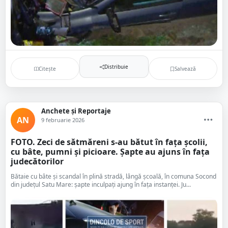
Distribuie
Citește
Salvează
Anchete și Reportaje
AN
9 februarie 2026
FOTO. Zeci de sătmăreni s-au bătut în fața școlii,
cu bâte, pumni și picioare. Șapte au ajuns în fața
judecătorilor
Bătaie cu bâte și scandal în plină stradă, lângă școală, în comuna Socond
din județul Satu Mare: șapte inculpați ajung în fața instanței. Ju...