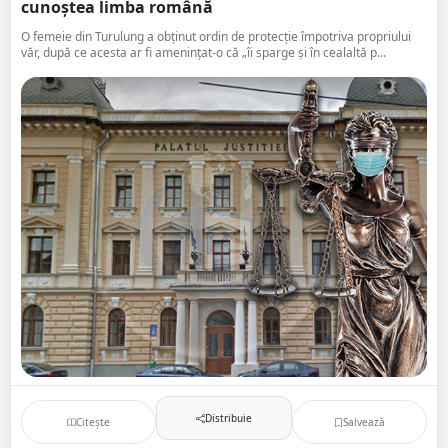
cunoștea limba română
O femeie din Turulung a obținut ordin de protecție împotriva propriului
văr, după ce acesta ar fi amenințat-o că „îi sparge și în cealaltă p...
Distribuie
Citește
Salvează