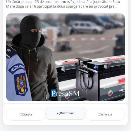
Un tânăr de doar 23 de ani a fost trimis în judecată la Judecătoria Satu
Mare după ce ar fi participat la două spargeri care au provocat pre...
Distribuie
Citește
Salvează