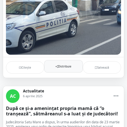
Distribuie
Citește
Salvează
Actualitate
AC
6 aprilie 2025
După ce și-a amenințat propria mamă că ”o
tranșează”, sătmăreanul s-a luat și de judecători!
Judecătoria Satu Mare a dispus, în urma audierilor din data de 23 martie
2025, emiterea unui ordin de protecție împotriva unui bărbat acuzat...