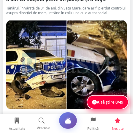
Tânărul, în vârstă de 31 de ani, din Satu Mare, care ar fi pierdut controlul
asupra direcției de mers, intrând în coliziune cu o autospecial...
Altă știre
0/49
Distribuie
Citește
Salvează
Anchete
Actualitate
Politică
Necitite