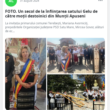
AC
31 august 2024
FOTO. Un secol de la înființarea satului Gelu de
către moții destoinici din Munții Apuseni
La invitația primarului comunei Terebești, Mariana Avorniciți,
președintele Organizației Județene PSD Satu Mare, Mircea Govor, alături
de ec...