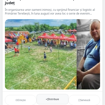
județ
În organizarea unor oameni inimoși, cu sprijinul financiar și logistic al
Primăriei Terebești, în luna august vor avea loc o serie de evenim...
Distribuie
Citește
Salvează