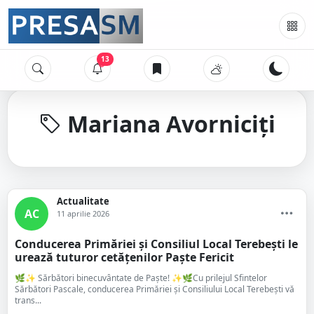
13
Mariana Avorniciți
Actualitate
AC
11 aprilie 2026
Conducerea Primăriei și Consiliul Local Terebești le
urează tuturor cetățenilor Paște Fericit
🌿✨ Sărbători binecuvântate de Paște! ✨🌿Cu prilejul Sfintelor
Sărbători Pascale, conducerea Primăriei și Consiliului Local Terebești vă
trans...