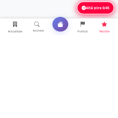
Altă știre
0/45
Anchete
Actualitate
Politică
Necitite
Ultimele articole
Se extinde unul dintre cele mai cunoscute
lanțuri locale din...
12 ore • Locale
VIDEO. Echipajul unei ambulanțe aflate în
misiune, atacat cu...
10 ore • Locale
Un nou val de aer african va cuprinde țara.