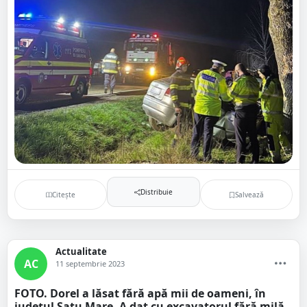
Distribuie
Citește
Salvează
Actualitate
AC
11 septembrie 2023
FOTO. Dorel a lăsat fără apă mii de oameni, în
județul Satu Mare. A dat cu excavatorul fără milă