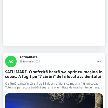
Actualitate
AC
29 ianuarie 2024
SATU MARE. O șoferiță beată s-a oprit cu mașina în
copac. A fugit pe ”7 cărări” de la locul accidentului
O sătmăreancă în vârstă de 33 de ani a ajuns cu mașina într-un copac.
Totul s-a petrecut sâmbătă seara, la o jumătate de oră înainte de miez...