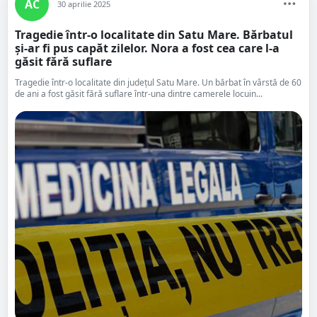
AC
30 aprilie 2025
Tragedie într-o localitate din Satu Mare. Bărbatul
și-ar fi pus capăt zilelor. Nora a fost cea care l-a
găsit fără suflare
Tragedie într-o localitate din județul Satu Mare. Un bărbat în vârstă de 60
de ani a fost găsit fără suflare într-una dintre camerele locuin...