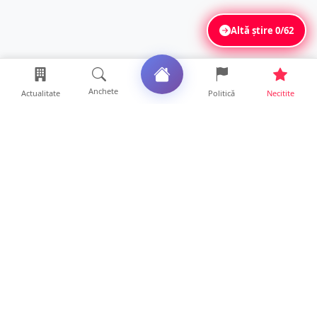
Altă știre
0/62
Anchete
Actualitate
Politică
Necitite
Ultimele articole
FOTO. Haos pentru pasagerii cursei Wizz Air
Satu Mare – Lond...
13 ore • Locale
Distracție scumpă la grătar. Sătmăreanul s-a
ales cu o amend...
13 ore • Locale
CURAJ PENAL. Un bunic de 72 de ani s-a