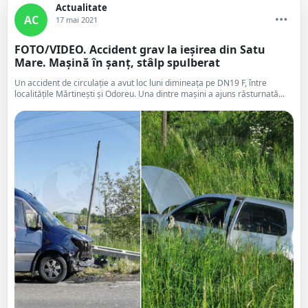
Actualitate
AC
17 mai 2021
FOTO/VIDEO. Accident grav la ieșirea din Satu
Mare. Mașină în șanț, stâlp spulberat
Un accident de circulație a avut loc luni dimineața pe DN19 F, între
localitățile Mărtinești și Odoreu. Una dintre mașini a ajuns răsturnată...