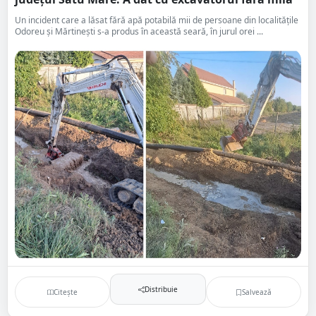
Un incident care a lăsat fără apă potabilă mii de persoane din localitățile
Odoreu și Mărtinești s-a produs în această seară, în jurul orei ...
Distribuie
Citește
Salvează