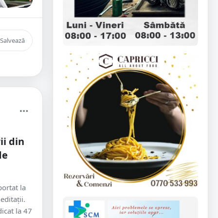
Salvează
ii din
de
ortat la
ditaţii.
dicat la 47