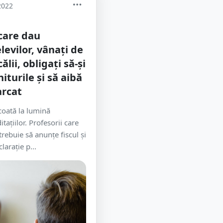
2022
 care dau
levilor, vânați de
lii, obligați să-și
iturile și să aibă
arcat
scoată la lumină
ațiilor. Profesorii care
trebuie să anunțe fiscul și
arație p...