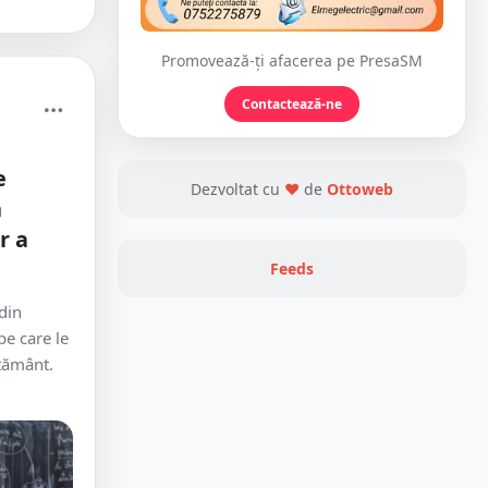
Promovează-ți afacerea pe PresaSM
Contactează-ne
e
Dezvoltat cu
❤
de
Ottoweb
n
r a
Feeds
din
 pe care le
ățământ.