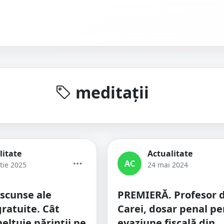
meditații
litate
Actualitate
AC
tie 2025
24 mai 2024
ascunse ale
PREMIERĂ. Profesor 
gratuite. Cât
Carei, dosar penal p
eltuie părinții pe
evaziune fiscală din