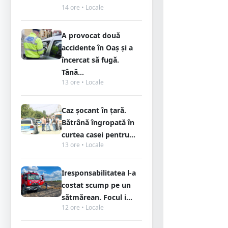
14 ore • Locale
A provocat două
accidente în Oaș și a
încercat să fugă.
Tână...
13 ore • Locale
Caz șocant în țară.
Bătrână îngropată în
curtea casei pentru...
13 ore • Locale
Iresponsabilitatea l-a
costat scump pe un
sătmărean. Focul i...
12 ore • Locale