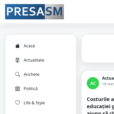
Acasă
Actualitate
Anchete
Actua
AC
18 mar
Politică
Costurile 
Life & Style
educației 
ajung să ch