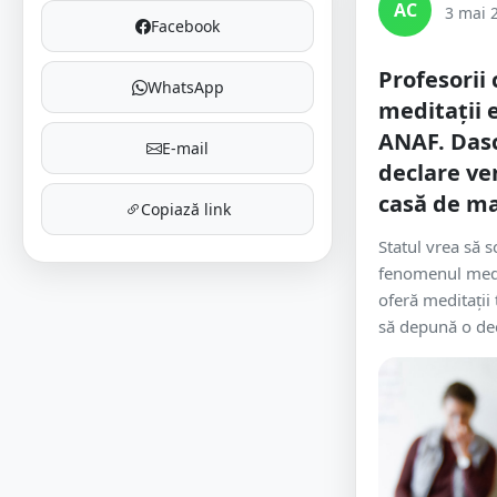
AC
3 mai 
Facebook
Profesorii
WhatsApp
meditații e
ANAF. Dască
E-mail
declare ven
casă de m
Copiază link
Statul vrea să 
fenomenul medit
oferă meditații 
să depună o decl