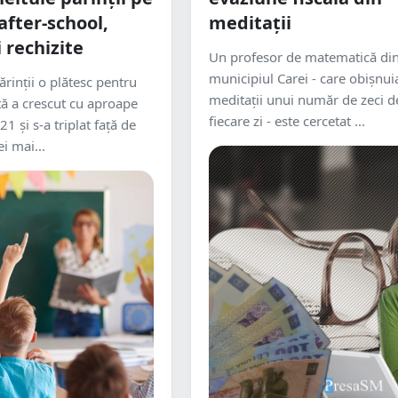
after-school,
meditații
 rechizite
Un profesor de matematică di
municipiul Carei - care obișnui
rinții o plătesc pentru
meditații unui număr de zeci de
tă a crescut cu aproape
fiecare zi - este cercetat ...
1 și s-a triplat față de
i mai...