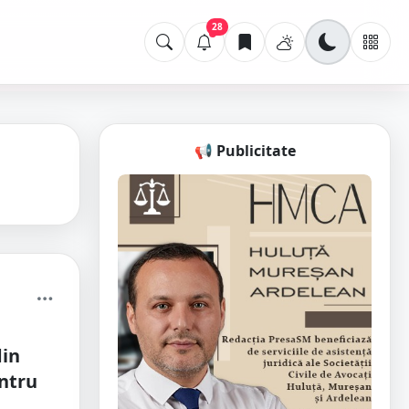
28
📢 Publicitate
din
entru