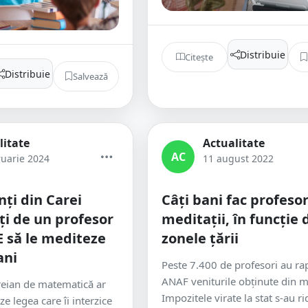
Distribuie
Citește
Distribuie
Salvează
litate
Actualitate
AC
ruarie 2024
11 august 2022
nţi din Carei
Câți bani fac profesor
ți de un profesor
meditații, în funcție 
E să le mediteze
zonele țării
ani
Peste 7.400 de profesori au rap
ANAF veniturile obţinute din me
reian de matematică ar
Impozitele virate la stat s-au ri
ze legea care îi interzice