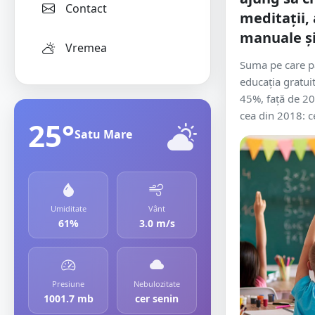
Contact
meditații, 
manuale și
Vremea
Suma pe care pă
educația gratui
45%, față de 202
cea din 2018: ce
25°
Satu Mare
Umiditate
Vânt
61%
3.0 m/s
Presiune
Nebulozitate
1001.7 mb
cer senin