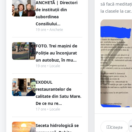
ANCHETĂ | Directori
să facă meditaţi
de instituții din
la clasele la car.
subordinea
Consiliului...
19 ore • Anchete
FOTO. Trei mașini de
Poliție au înconjurat
un autobuz, în mu...
19 ore • Locale
EXODUL
restaurantelor de
calitate din Satu Mare.
De ce nu re...
17 ore • Locale
Seceta hidrologică se
Citește