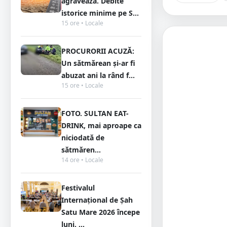
agravează. Debite
istorice minime pe S...
15 ore • Locale
PROCURORII ACUZĂ:
Un sătmărean și-ar fi
abuzat ani la rând f...
15 ore • Locale
FOTO. SULTAN EAT-
DRINK, mai aproape ca
niciodată de
sătmăren...
14 ore • Locale
Festivalul
Internațional de Șah
Satu Mare 2026 începe
luni. ...