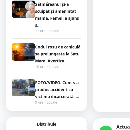
Sătmăreanul și-a
scuipat și amenințat
mama. Femeii a ajuns
s...
12 ore • Locale
Codul roșu de caniculă
se prelungește la Satu
Mare. Avertiza...
10 ore • Locale
FOTO/VIDEO. Cum s-a
produs accident cu
victima încarcerată. ...
9 ore • Locale
Distribuie
Actua