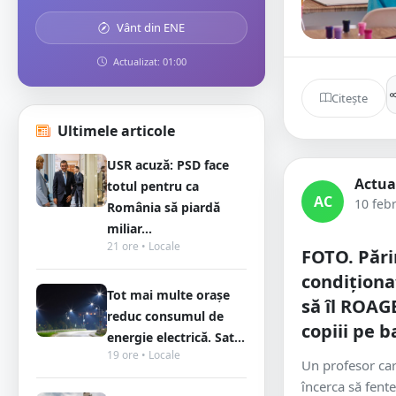
Vânt din ENE
Actualizat: 01:00
Citește
Ultimele articole
USR acuză: PSD face
Actua
totul pentru ca
AC
10 feb
România să piardă
miliar...
21 ore • Locale
FOTO. Pări
condiționa
Tot mai multe orașe
să îl ROAG
reduc consumul de
copiii pe b
energie electrică. Sat...
19 ore • Locale
Un profesor ca
încerca să fente