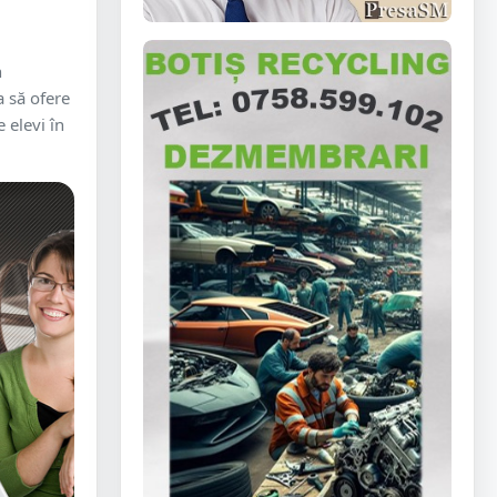
n
a să ofere
 elevi în