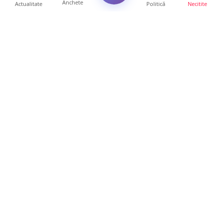
Anchete
Actualitate
Politică
Necitite
Ultimele articole
Mamă de doar 36 de ani, măcinată de
cancer. Doi copii luptă ...
21 ore • Locale
Un sătmărean acuză un centru medical că i-
a anulat consultaț...
20 ore • Locale
TRAGEDIE. Un tânăr român de doar 19 ani a
murit în timp ce c...
19 ore • Locale
Servicii de TOP în sănătate! Centru de
recuperare medicală P...