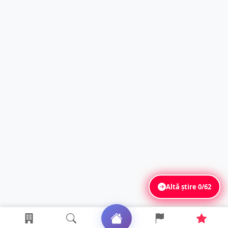
Altă știre
0/62