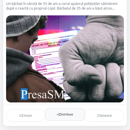
Un bărbat în vârstă de 55 de ani a cerut ajutorul polițiștilor sătmăreni
după o ceartă cu propriul copil. Bărbatul de 35 de ani a băut alcoo...
Distribuie
Citește
Salvează