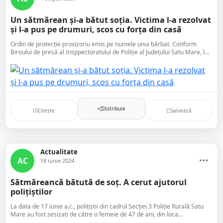
Un sătmărean și-a bătut soția. Victima l-a rezolvat
și l-a pus pe drumuri, scos cu forța din casă
Ordin de protecție provizoriu emis pe numele unui bărbat. Conform
Biroului de presă al Insppectoratului de Poliție al Județului Satu Mare, l...
Distribuie
Citește
Salvează
Actualitate
AC
18 iunie 2024
Sătmăreancă bătută de soț. A cerut ajutorul
polițiștilor
La data de 17 iunie a.c., polițiștii din cadrul Secției 3 Poliție Rurală Satu
Mare au fost sesizați de către o femeie de 47 de ani, din loca...