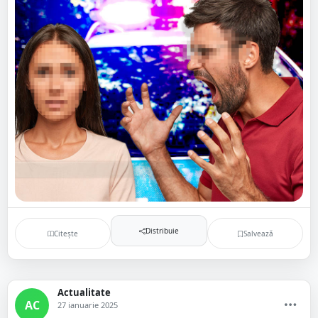
Distribuie
Citește
Salvează
Actualitate
AC
27 ianuarie 2025