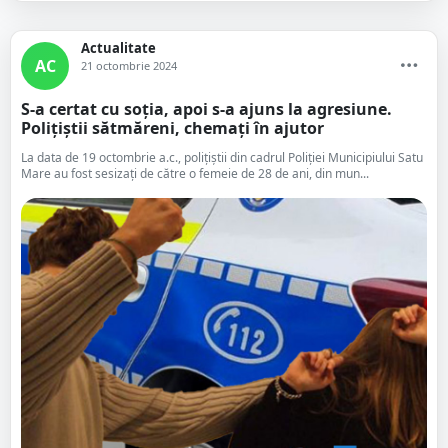
Actualitate
AC
21 octombrie 2024
S-a certat cu soția, apoi s-a ajuns la agresiune.
Polițiștii sătmăreni, chemați în ajutor
La data de 19 octombrie a.c., polițiștii din cadrul Poliției Municipiului Satu
Mare au fost sesizați de către o femeie de 28 de ani, din mun...