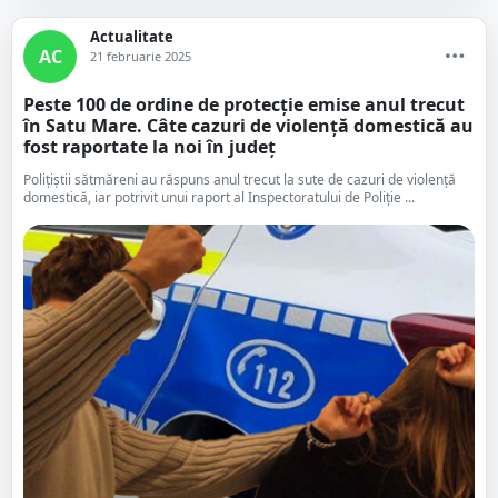
Actualitate
AC
21 februarie 2025
Peste 100 de ordine de protecție emise anul trecut
în Satu Mare. Câte cazuri de violență domestică au
fost raportate la noi în județ
Polițiștii sătmăreni au răspuns anul trecut la sute de cazuri de violență
domestică, iar potrivit unui raport al Inspectoratului de Poliție ...