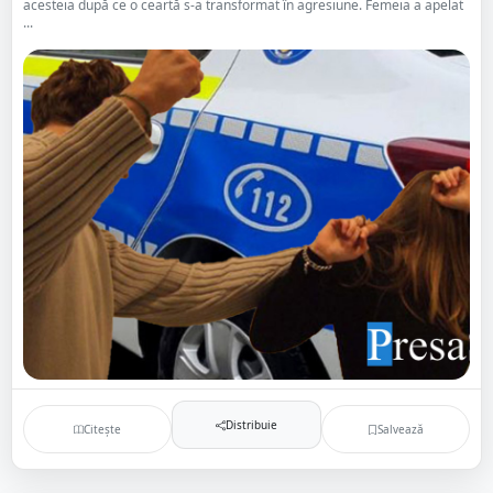
acesteia după ce o ceartă s-a transformat în agresiune. Femeia a apelat
...
Distribuie
Citește
Salvează