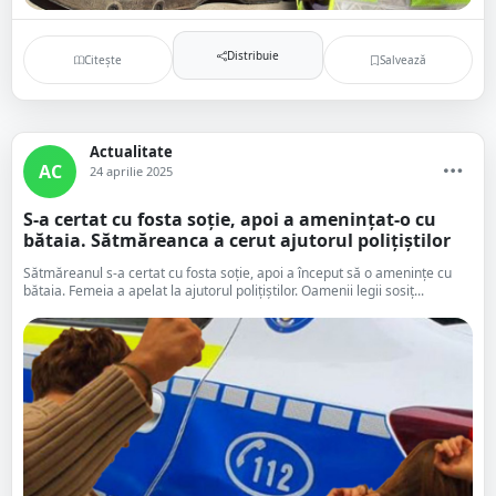
Distribuie
Citește
Salvează
Actualitate
AC
24 aprilie 2025
S-a certat cu fosta soție, apoi a amenințat-o cu
bătaia. Sătmăreanca a cerut ajutorul polițiștilor
Sătmăreanul s-a certat cu fosta soție, apoi a început să o amenințe cu
bătaia. Femeia a apelat la ajutorul polițiștilor. Oamenii legii sosiț...