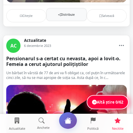
Distribuie
Citește
Salvează
Actualitate
AC
6 decembrie 2023
Pensionarul s-a certat cu nevasta, apoi a lovit-o.
Femeia a cerut ajutorul polițiștilor
Un bărbat în vârstă de 77 de ani va fi obligat ca, cel puțin în următoarele
cinci zile, să nu se mai apropie de soția sa. Asta după ce, în c...
Altă știre
0/62
Anchete
Actualitate
Politică
Necitite