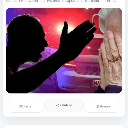
scandal ce a avut loc la acest final de săptămână. Bărbatul s-a certat...
Distribuie
Citește
Salvează