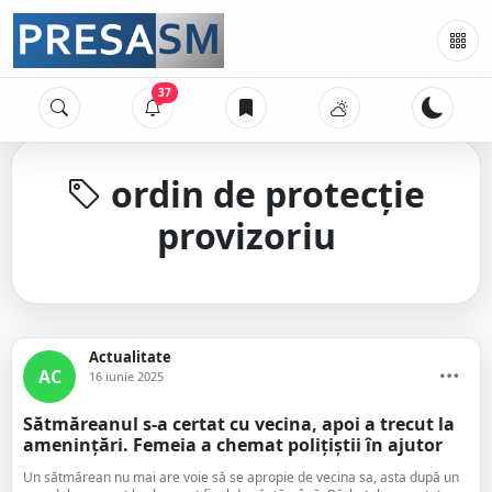
37
ordin de protecție
provizoriu
Actualitate
AC
16 iunie 2025
Sătmăreanul s-a certat cu vecina, apoi a trecut la
amenințări. Femeia a chemat polițiștii în ajutor
Un sătmărean nu mai are voie să se apropie de vecina sa, asta după un