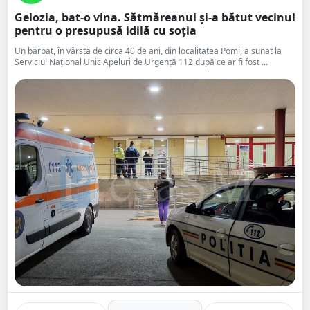
Gelozia, bat-o vina. Sătmăreanul și-a bătut vecinul
pentru o presupusă idilă cu soția
Un bărbat, în vârstă de circa 40 de ani, din localitatea Pomi, a sunat la
Serviciul Național Unic Apeluri de Urgență 112 după ce ar fi fost ...