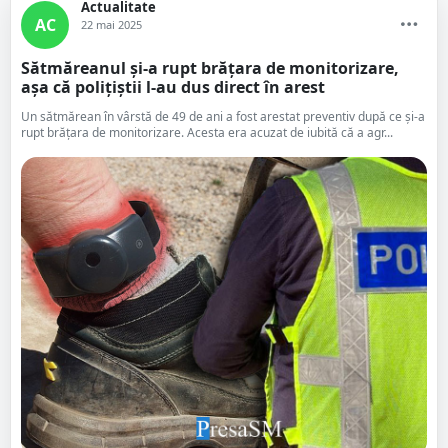
Actualitate
AC
22 mai 2025
Sătmăreanul și-a rupt brățara de monitorizare,
așa că polițiștii l-au dus direct în arest
Un sătmărean în vârstă de 49 de ani a fost arestat preventiv după ce și-a
rupt brățara de monitorizare. Acesta era acuzat de iubită că a agr...