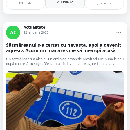
Distribuie
Citește
Salvează
Actualitate
AC
22 ianuarie 2025
Sătmăreanul s-a certat cu nevasta, apoi a devenit
agresiv. Acum nu mai are voie să meargă acasă
Un sătmărean s-a ales cu un ordin de protecție provizoriu pe numele său
după o ceartă cu soția. Bărbatul ar fi devenit agresiv, iar femeia a...