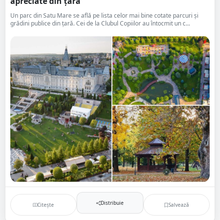
apreciate din țară
Un parc din Satu Mare se află pe lista celor mai bine cotate parcuri și
grădini publice din țară. Cei de la Clubul Copiilor au întocmit un c...
Distribuie
Citește
Salvează