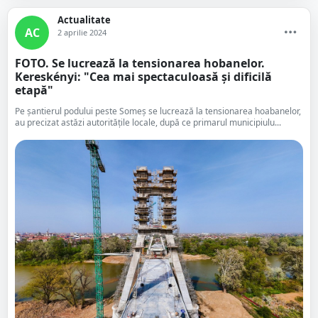
Actualitate
AC
2 aprilie 2024
FOTO. Se lucrează la tensionarea hobanelor.
Kereskényi: "Cea mai spectaculoasă și dificilă
etapă"
Pe șantierul podului peste Someș se lucrează la tensionarea hoabanelor,
au precizat astăzi autoritățile locale, după ce primarul municipiulu...