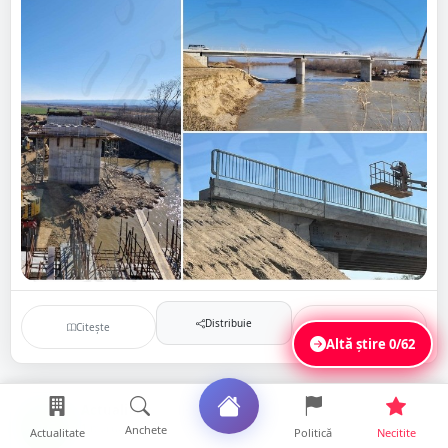
Distribuie
Citește
Salvează
Altă știre
0/62
Actualitate
AC
1 martie 2024
Anchete
Actualitate
Politică
Necitite