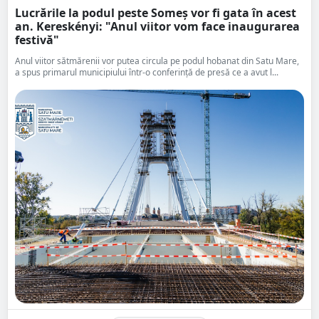
Lucrările la podul peste Someș vor fi gata în acest
an. Kereskényi: "Anul viitor vom face inaugurarea
festivă"
Anul viitor sătmărenii vor putea circula pe podul hobanat din Satu Mare,
a spus primarul municipiului într-o conferință de presă ce a avut l...