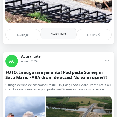
Distribuie
Citește
Salvează
Actualitate
AC
4 iunie 2024
FOTO. Inaugurare jenantă! Pod peste Someș în
Satu Mare, FĂRĂ drum de acces! Nu vă e rușine?!
Situație demnă de cascadorii râsului în județul Satu Mare. Pentru că s-au
grăbit să inaugureze un pod peste râul Someș în plină campanie ele...