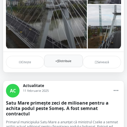
Distribuie
Citește
Salvează
Actualitate
AC
11 februarie 2025
Satu Mare primește zeci de milioane pentru a
achita podul peste Someș. A fost semnat
contractul
Primarul municipiului Satu Mare a anunțat că ministrul Cseke a semnat
astăzi actual adițional pentru finanțarea podului hobanat. Potrivit ed...