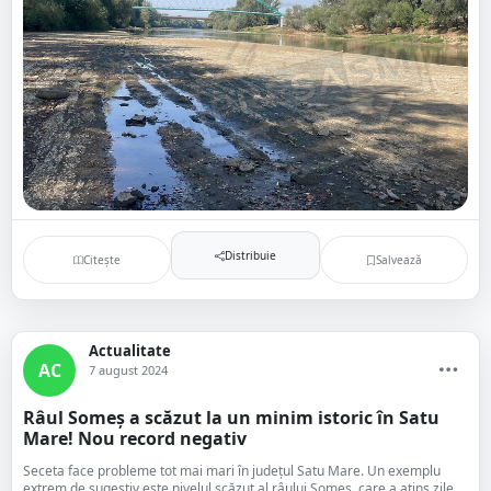
Distribuie
Citește
Salvează
Actualitate
AC
7 august 2024
Râul Someș a scăzut la un minim istoric în Satu
Mare! Nou record negativ
Seceta face probleme tot mai mari în județul Satu Mare. Un exemplu
extrem de sugestiv este nivelul scăzut al râului Someș, care a atins zile...