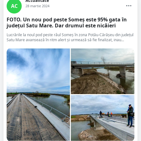
Actualitate
AC
28 martie 2024
FOTO. Un nou pod peste Someș este 95% gata în
județul Satu Mare. Dar drumul este nicăieri
Lucrările la noul pod peste râul Someș în zona Potău-Cărășeu din județul
Satu Mare avansează în ritm alert și urmează să fie finalizat, inau...