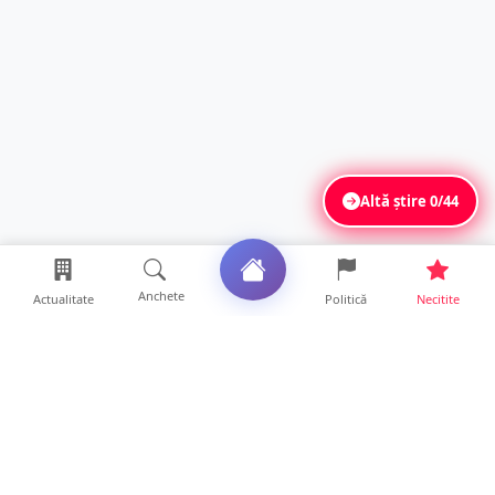
Altă știre
0/44
Anchete
Actualitate
Politică
Necitite
Ultimele articole
VIDEO. Echipajul unei ambulanțe aflate în
misiune, atacat cu...
10 ore • Locale