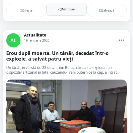
Distribuie
Citește
Salvează
Actualitate
AC
19 ianuarie 2020
Erou după moarte. Un tânăr, decedat într-o
explozie, a salvat patru vieți
Un tânăr, în vârstă de 28 de ani, din Beiuş, căruia i-a explodat un
dispozitiv artizanal în faţă, cauzându-i răni puternice la cap, a intrat...