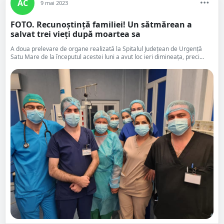
AC
9 mai 2023
FOTO. Recunoștință familiei! Un sătmărean a
salvat trei vieți după moartea sa
A doua prelevare de organe realizată la Spitalul Județean de Urgență
Satu Mare de la începutul acestei luni a avut loc ieri dimineața, preci...