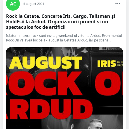
AC
5 august 2024
Rock la Cetate. Concerte Iris, Cargo, Talisman și
HoldEső la Ardud. Organizatorii promit și un
spectaculos foc de artificii
Iubitorii muzicii rock sunt invitați weekend-ul viitor la Ardud. Evenimentul
Rock On va avea loc pe 17 august la Cetatea Ardud, iar pe scenă...