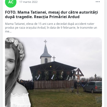
AC
17 martie 2022
FOTO. Mama Tatianei, mesaj dur către autorități
după tragedie. Reacția Primăriei Ardud
Mama Tatianei, eleva de 15 ani care a decedat după accident rutier
produs pe raza orașului Ardud, în data de 9 februarie, le transmite un
me...