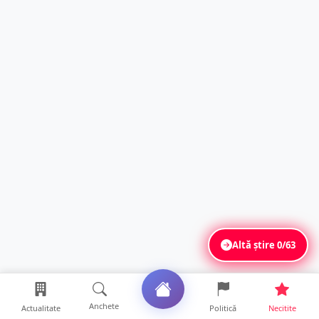
Altă știre
0/63
Anchete
Actualitate
Politică
Necitite