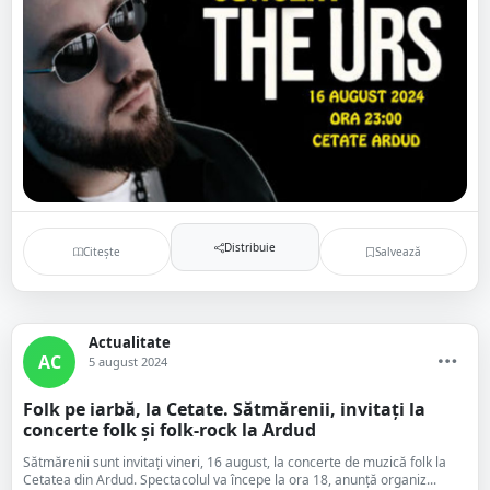
Distribuie
Citește
Salvează
Actualitate
AC
5 august 2024
Folk pe iarbă, la Cetate. Sătmărenii, invitați la
concerte folk și folk-rock la Ardud
Sătmărenii sunt invitați vineri, 16 august, la concerte de muzică folk la
Cetatea din Ardud. Spectacolul va începe la ora 18, anunță organiz...