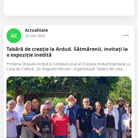
Actualitate
AC
26 iulie 2024
Tabără de creație la Ardud. Sătmărenii, invitați la
o expoziție inedită
Primăria Orașului Ardud și Consiliul Local al Orașului Ardud împreună cu
Casa de Cultură ,,Dr. Augustin Mircea”, organizează: Tabăra de crea...