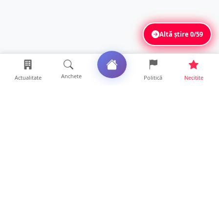
Altă știre
0/59
Anchete
Actualitate
Politică
Necitite
Ultimele articole
ANCHETĂ. Acuzații explozive la DGASPC
Satu Mare! Salarii uri...
18 ore • Anchete
FOTO/VIDEO. Accident cumplit! Impact
frontal între un TIR și...
16 ore • Locale