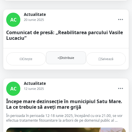
Actualitate
AC
20 iunie 2025
Comunicat de presă: „Reabilitarea parcului Vasile
Lucaciu”
Distribuie
Citește
Salvează
Actualitate
AC
12 iunie 2025
Începe mare dezinsecție în municipiul Satu Mare.
La ce trebuie să aveți mare grijă
În perioada în perioada 12-18 iunie 2025, începând cu ora 21.00, se vor
efectua tratamente fitosanitare la arborii de pe domeniul public al ...