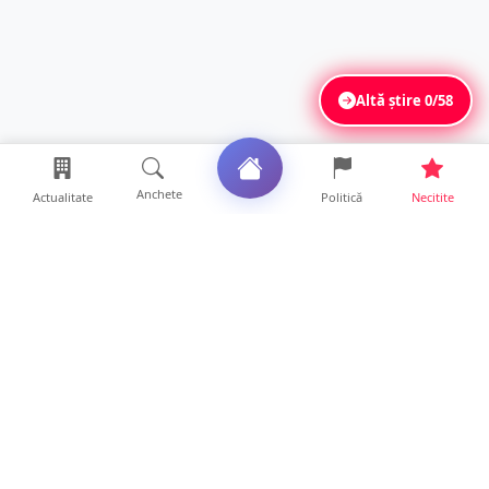
Altă știre
0/58
Anchete
Actualitate
Politică
Necitite
Ultimele articole
FOTO/VIDEO. Accident cumplit! Impact
frontal între un TIR și...
16 ore • Locale
FOTO. Nebunie de arome în centrul
Sătmarului! Nazar Kebab Ho...
15 ore • Locale