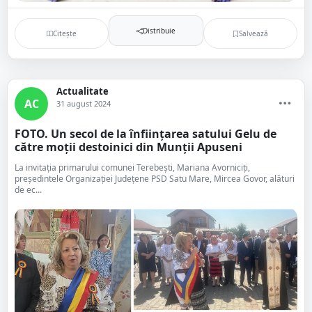
Distribuie
Citește
Salvează
Actualitate
AC
31 august 2024
FOTO. Un secol de la înființarea satului Gelu de
către moții destoinici din Munții Apuseni
La invitația primarului comunei Terebești, Mariana Avorniciți,
președintele Organizației Județene PSD Satu Mare, Mircea Govor, alături
de ec...