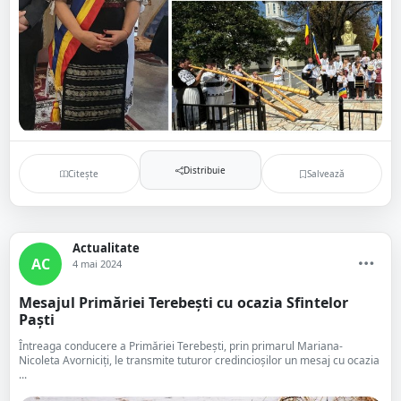
Distribuie
Citește
Salvează
Actualitate
AC
4 mai 2024
Mesajul Primăriei Terebești cu ocazia Sfintelor
Paști
Întreaga conducere a Primăriei Terebești, prin primarul Mariana-
Nicoleta Avorniciți, le transmite tuturor credincioșilor un mesaj cu ocazia
...