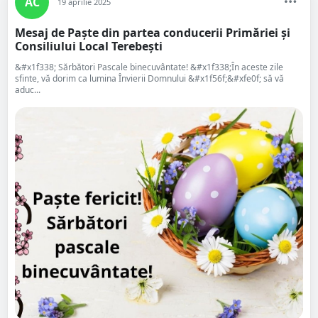
AC
19 aprilie 2025
Mesaj de Paște din partea conducerii Primăriei și
Consiliului Local Terebești
&#x1f338; Sărbători Pascale binecuvântate! &#x1f338;În aceste zile
sfinte, vă dorim ca lumina Învierii Domnului &#x1f56f;&#xfe0f; să vă
aduc...