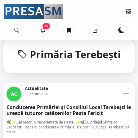
25
Primăria Terebești
Actualitate
AC
11 aprilie 2026
Conducerea Primăriei și Consiliul Local Terebești le
urează tuturor cetățenilor Paște Fericit
🌿✨ Sărbători binecuvântate de Paște! ✨🌿Cu prilejul Sfintelor
Sărbători Pascale, conducerea Primăriei și Consiliului Local Terebești vă
trans...