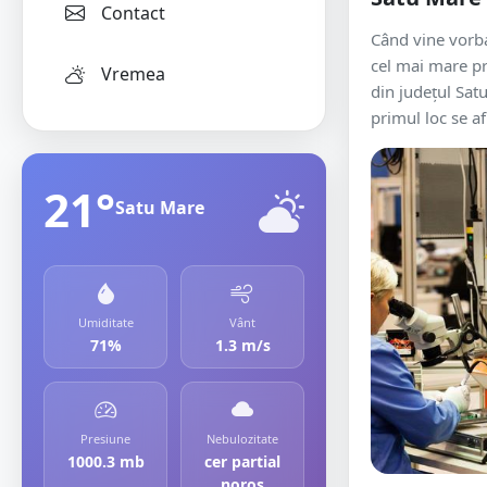
Contact
Când vine vorb
cel mai mare pr
Vremea
din județul Sat
primul loc se af
21°
Satu Mare
Umiditate
Vânt
71%
1.3 m/s
Presiune
Nebulozitate
1000.3 mb
cer partial
noros