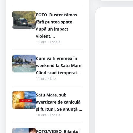
FOTO. Duster rămas
fără puntea spate
după un impact
violent....
11 ore • Locale
Cum va fi vremea în
weekend la Satu Mare.
Când scad temperat...
11 ore • Life
Satu Mare, sub
avertizare de caniculă
și furtuni. Se anunță ...
10 ore • Locale
FOTO/VIDEO. Bilanțul