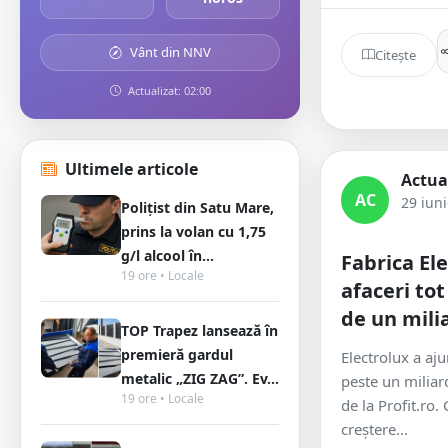
Vânt din NNV
Citește
Actualizat: 02:00
Ultimele articole
Actua
AC
29 iun
Polițist din Satu Mare,
prins la volan cu 1,75
g/l alcool în...
Fabrica Ele
19 ore • Locale
afaceri to
de un milia
TOP Trapez lansează în
premieră gardul
Electrolux a aju
metalic „ZIG ZAG”. Ev...
peste un miliard 
19 ore • Locale
de la Profit.ro.
creștere...