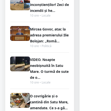
inconștienților! Zeci de
incendii și he...
10 ore • Locale
Mircea Govor, atac la
adresa premierului Ilie
Bolojan: „Româ...
10 ore • Politică
VIDEO. Noapte
neobișnuită în Satu
Mare. O turmă de sute
de o...
10 ore • Locale
O covrigărie și o
cantină din Satu Mare,
amendate. Ce s-a gă...