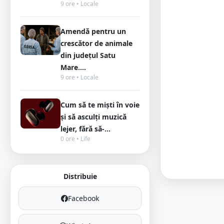
9 ore • Locale
Amendă pentru un
crescător de animale
din județul Satu
Mare....
9 ore • Locale
Cum să te miști în voie
și să asculți muzică
lejer, fără să-...
0 ore • Life
Distribuie
Facebook