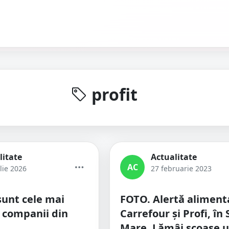
profit
litate
Actualitate
AC
lie 2026
27 februarie 2023
sunt cele mai
FOTO. Alertă aliment
e companii din
Carrefour și Profi, în
Mare. Lămâi scoase 