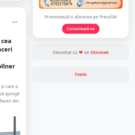
Promovează-ți afacerea pe PresaSM
Contactează-ne
 cea
aceri
Dezvoltat cu
❤
de
Ottoweb
ollner
Feeds
și care a
 să ajungă
faceri din