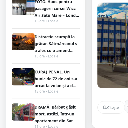
FOTO. Haos pentru
pasagerii cursei Wizz
Air Satu Mare – Lond...
13 ore • Locale
Distracție scumpă la
grătar. Sătmăreanul s-
a ales cu o amend...
13 ore • Locale
CURAJ PENAL. Un
bunic de 72 de ani s-a
urcat la volan și a d...
13 ore • Locale
DRAMĂ. Bărbat găsit
Citește
mort, astăzi, într-un
apartament din Sat...
11 ore • Locale