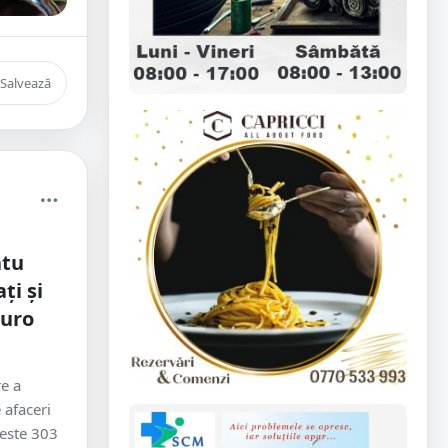
Salvează
atu
ți și
euro
re a
 afaceri
peste 303