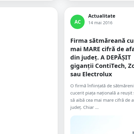
Actualitate
AC
14 mai 2016
Firma sătmăreană cu
mai MARE cifră de af
din județ. A DEPĂȘIT
giganții ContiTech, Z
sau Electrolux
O firmă înființată de sătmăreni 
cucerit piața națională a reușit
să aibă cea mai mare cifră de a
județ. Chiar ...