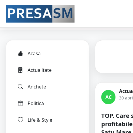
Acasă
Actualitate
Anchete
Actua
AC
30 apri
Politică
TOP. Care 
Life & Style
profitabil
Satu Mare