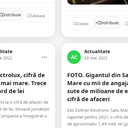
Distribuie
Salvează
Distribuie
Citește
litate
Actualitate
AC
ie 2022
20 mai 2022
ctrolux, cifră de
FOTO. Gigantul din S
t mai mare. Trece
Mare cu mii de angaja
rd de lei
sute de milioane de 
cifră de afaceri
ns la o cifră de afaceri de
de lei, titrează jurnaliștii
Zes Zollner Electronic Satu Ma
 Compania a înregistrat o
raportat pentru 2021 o cifră de
de aproximativ 1,49 mld. lei (