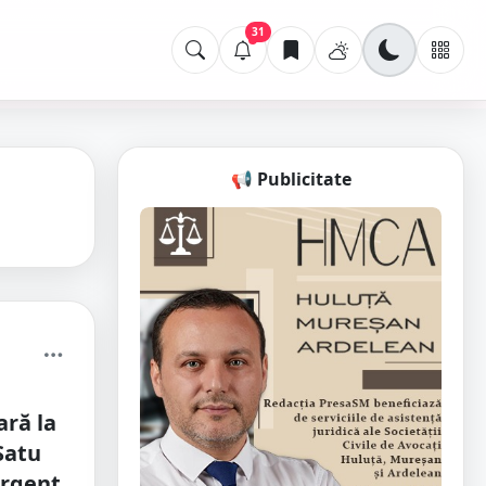
31
📢 Publicitate
ară la
 Satu
urgent