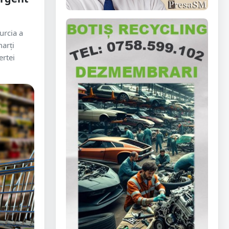
urcia a
marți
ertei