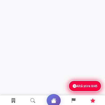
Altă știre
0/45