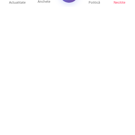
Anchete
Actualitate
Politică
Necitite
Ultimele articole
Se extinde unul dintre cele mai cunoscute
lanțuri locale din...
12 ore • Locale
VIDEO. Echipajul unei ambulanțe aflate în
misiune, atacat cu...
10 ore • Locale
Un nou val de aer african va cuprinde țara.
Prognoza meteo p...
10 ore • Life
Sătmărenii nu scapă de caniculă. O nouă
avertizare pentru ju...