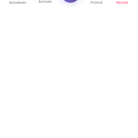
Anchete
Actualitate
Politică
Necitite
Ultimele articole
FOTO. Accident în sensul giratoriu din Micro
17. Motociclist...
18 ore • Locale
Mesaj emoționant al unei mame pentru
medicii de la Spitalul ...
17 ore • Locale
Tânăr de 23 de ani, recrutat pentru furturi în
serie. Primea...
16 ore • Locale
Se extinde unul dintre cele mai cunoscute
lanțuri locale din...