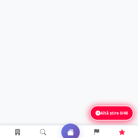
Altă știre
0/48