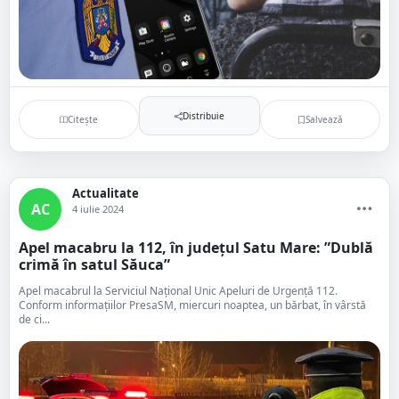
Distribuie
Citește
Salvează
Actualitate
AC
4 iulie 2024
Apel macabru la 112, în județul Satu Mare: ”Dublă
crimă în satul Săuca”
Apel macabrul la Serviciul Național Unic Apeluri de Urgență 112.
Conform informațiilor PresaSM, miercuri noaptea, un bărbat, în vârstă
de ci...