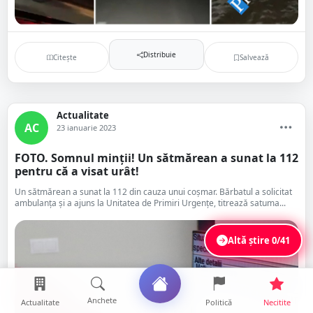
Distribuie
Citește
Salvează
Actualitate
AC
23 ianuarie 2023
FOTO. Somnul minții! Un sătmărean a sunat la 112
pentru că a visat urât!
Un sătmărean a sunat la 112 din cauza unui coșmar. Bărbatul a solicitat
ambulanța și a ajuns la Unitatea de Primiri Urgențe, titrează satuma...
Altă știre
0/41
Anchete
Actualitate
Politică
Necitite