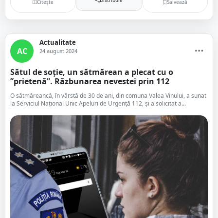
Citește
Salvează
Actualitate
AC
24 august 2024
Sătul de soție, un sătmărean a plecat cu o
”prietenă”. Răzbunarea nevestei prin 112
O sătmăreancă, în vârstă de 30 de ani, din comuna Valea Vinului, a sunat
la Serviciul Național Unic Apeluri de Urgență 112, și a solicitat a...