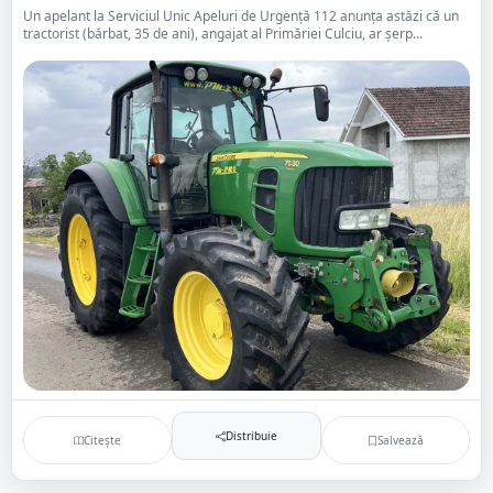
Un apelant la Serviciul Unic Apeluri de Urgență 112 anunța astăzi că un
tractorist (bărbat, 35 de ani), angajat al Primăriei Culciu, ar șerp...
Distribuie
Citește
Salvează