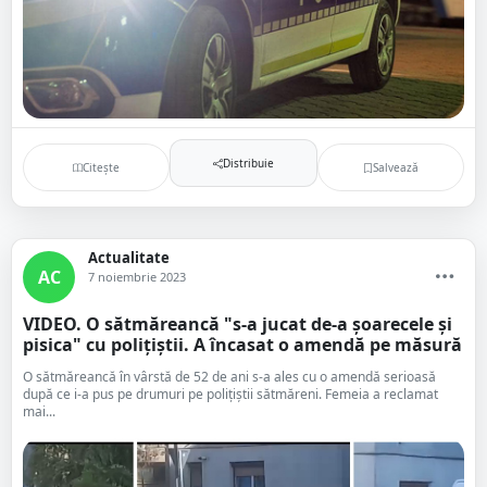
Distribuie
Citește
Salvează
Actualitate
AC
7 noiembrie 2023
VIDEO. O sătmăreancă "s-a jucat de-a șoarecele și
pisica" cu polițiștii. A încasat o amendă pe măsură
O sătmăreancă în vârstă de 52 de ani s-a ales cu o amendă serioasă
după ce i-a pus pe drumuri pe polițiștii sătmăreni. Femeia a reclamat
mai...