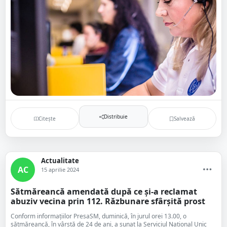
Distribuie
Citește
Salvează
Actualitate
AC
15 aprilie 2024
Sătmăreancă amendată după ce și-a reclamat
abuziv vecina prin 112. Răzbunare sfârșită prost
Conform informațiilor PresaSM, duminică, în jurul orei 13.00, o
sătmăreancă, în vârstă de 24 de ani, a sunat la Serviciul Național Unic