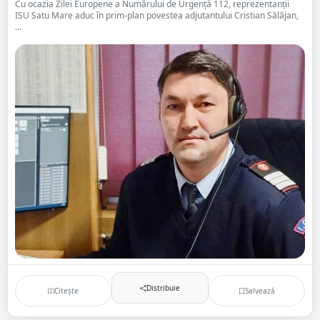
Cu ocazia Zilei Europene a Numărului de Urgență 112, reprezentanții
ISU Satu Mare aduc în prim-plan povestea adjutantului Cristian Sălăjan,
...
Distribuie
Citește
Salvează