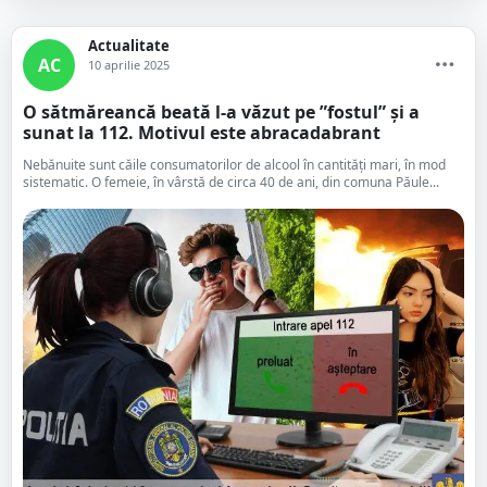
Actualitate
AC
10 aprilie 2025
O sătmăreancă beată l-a văzut pe ”fostul” și a
sunat la 112. Motivul este abracadabrant
Nebănuite sunt căile consumatorilor de alcool în cantități mari, în mod
sistematic. O femeie, în vârstă de circa 40 de ani, din comuna Păule...