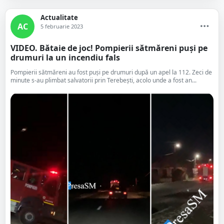
Actualitate
AC
5 februarie 2023
VIDEO. Bătaie de joc! Pompierii sătmăreni puși pe
drumuri la un incendiu fals
Pompierii sătmăreni au fost puși pe drumuri după un apel la 112. Zeci de
minute s-au plimbat salvatorii prin Terebești, acolo unde a fost an...