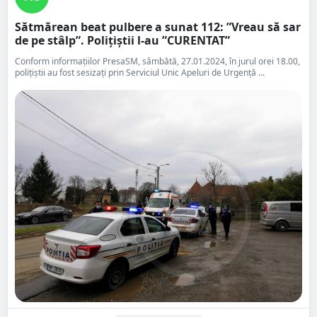
Sătmărean beat pulbere a sunat 112: ”Vreau să sar
de pe stâlp”. Polițiștii l-au ”CURENTAT”
Conform informațiilor PresaSM, sâmbătă, 27.01.2024, în jurul orei 18.00,
polițiștii au fost sesizați prin Serviciul Unic Apeluri de Urgență ...