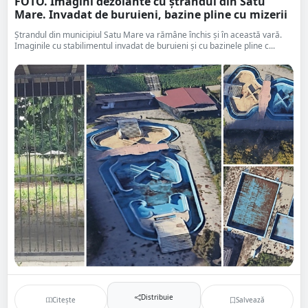
FOTO. Imagini dezolante cu ștrandul din Satu
Mare. Invadat de buruieni, bazine pline cu mizerii
Ștrandul din municipiul Satu Mare va rămâne închis și în această vară.
Imaginile cu stabilimentul invadat de buruieni și cu bazinele pline c...
Distribuie
Citește
Salvează