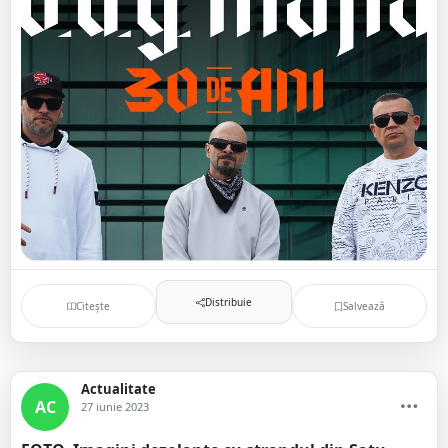
Distribuie
Citește
Salvează
Actualitate
AC
27 iunie 2023