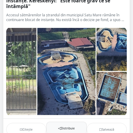
instanțe. Kereskényi: "Este foarte grav ce se
întâmplă"
Accesul sătmărenilor la ștrandul din municipiul Satu Mare rămâne în
continuare blocat de instanțe. Nu există încă o decizie pe fond, a spus ...
Distribuie
Citește
Salvează