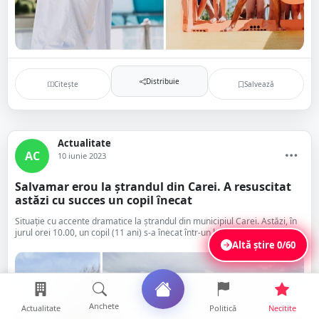
Distribuie
Citește
Salvează
Actualitate
AC
10 iunie 2023
Salvamar erou la ștrandul din Carei. A resuscitat
astăzi cu succes un copil înecat
Situație cu accente dramatice la ștrandul din municipiul Carei. Astăzi, în
jurul orei 10.00, un copil (11 ani) s-a înecat într-un bazin din ...
Altă știre
0/60
Anchete
Actualitate
Politică
Necitite