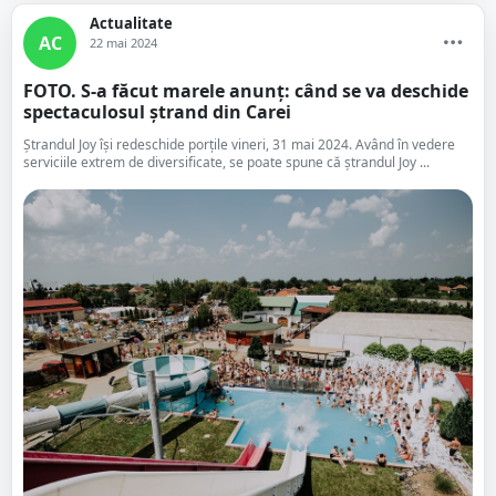
Actualitate
AC
22 mai 2024
FOTO. S-a făcut marele anunț: când se va deschide
spectaculosul ștrand din Carei
Ștrandul Joy își redeschide porțile vineri, 31 mai 2024. Având în vedere
serviciile extrem de diversificate, se poate spune că ștrandul Joy ...