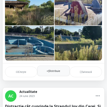
Distribuie
Citește
Salvează
Actualitate
AC
24 iulie 2023
Distracție cât cuprinde la Ștrandul Joy din Carei. Și