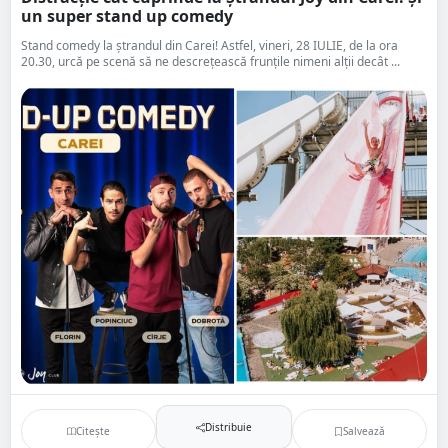
un super stand up comedy
Stand comedy la ștrandul din Carei! Astfel, vineri, 28 IULIE, de la ora
20.30, urcă pe scenă să ne descrețească frunțile nimeni alții decât ...
Distribuie
Citește
Salvează