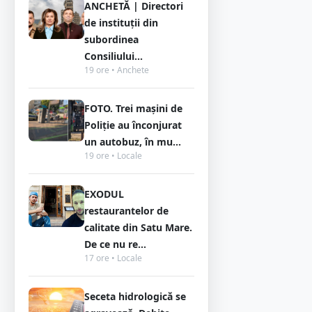
ANCHETĂ | Directori
de instituții din
subordinea
Consiliului...
19 ore • Anchete
FOTO. Trei mașini de
Poliție au înconjurat
un autobuz, în mu...
19 ore • Locale
EXODUL
restaurantelor de
calitate din Satu Mare.
De ce nu re...
17 ore • Locale
Seceta hidrologică se