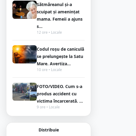
Sătmăreanul și-a
scuipat și amenințat
mama. Femeii a ajuns
s...
12 ore • Locale
Codul roșu de caniculă
se prelungește la Satu
Mare. Avertiza...
10 ore • Locale
FOTO/VIDEO. Cum s-a
produs accident cu
victima încarcerată. ...
9 ore • Locale
Distribuie