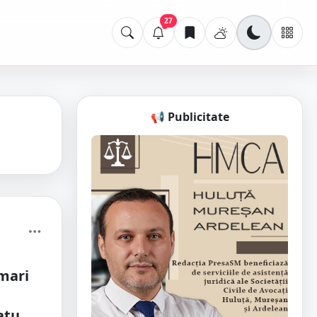
27
📢 Publicitate
mari
atu