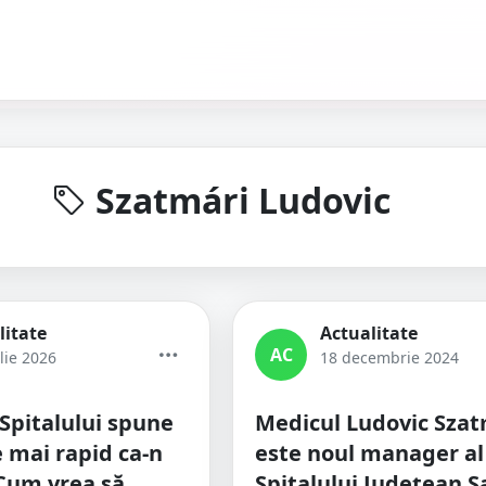
Szatmári Ludovic
litate
Actualitate
AC
lie 2026
18 decembrie 2024
 Spitalului spune
Medicul Ludovic Szat
e mai rapid ca-n
este noul manager al
Cum vrea să
Spitalului Județean S