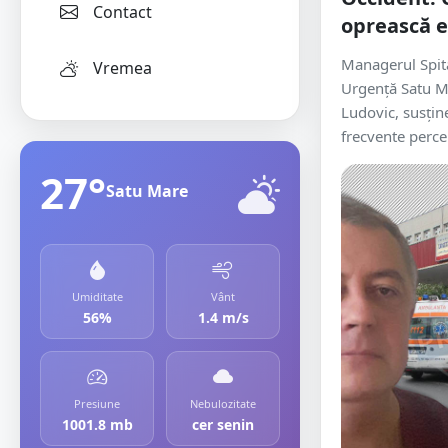
Contact
oprească e
Managerul Spita
Vremea
Urgență Satu Ma
Ludovic, susțin
frecvente percep
27°
Satu Mare
Umiditate
Vânt
56%
1.4 m/s
Presiune
Nebulozitate
1001.8 mb
cer senin