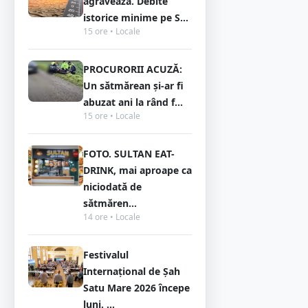
agravează. Debite
istorice minime pe S...
15 ore • Locale
PROCURORII ACUZĂ:
Un sătmărean și-ar fi
abuzat ani la rând f...
15 ore • Locale
FOTO. SULTAN EAT-
DRINK, mai aproape ca
niciodată de
sătmăren...
14 ore • Locale
Festivalul
Internațional de Șah
Satu Mare 2026 începe
luni. ...