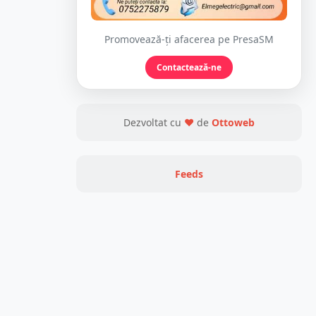
Promovează-ți afacerea pe PresaSM
Contactează-ne
Dezvoltat cu
❤
de
Ottoweb
Feeds