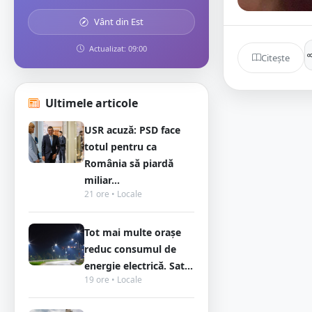
Vânt din Est
Actualizat: 09:00
Citește
Ultimele articole
USR acuză: PSD face
totul pentru ca
România să piardă
miliar...
21 ore • Locale
Tot mai multe orașe
reduc consumul de
energie electrică. Sat...
19 ore • Locale