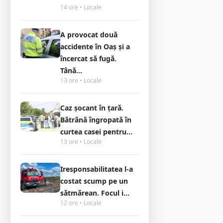
14 ore • Locale
A provocat două
accidente în Oaș și a
încercat să fugă.
Tână...
13 ore • Locale
Caz șocant în țară.
Bătrână îngropată în
curtea casei pentru...
13 ore • Locale
Iresponsabilitatea l-a
costat scump pe un
sătmărean. Focul i...
12 ore • Locale