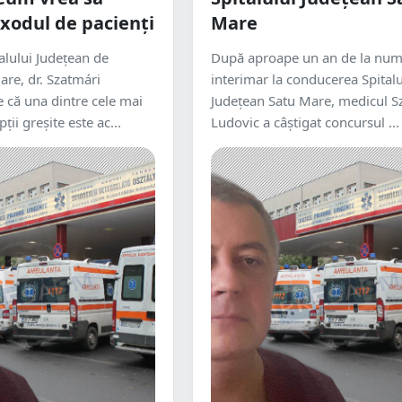
xodul de pacienți
Mare
lului Județean de
După aproape un an de la numi
re, dr. Szatmári
interimar la conducerea Spitalu
e că una dintre cele mai
Județean Satu Mare, medicul S
ții greșite este ac...
Ludovic a câștigat concursul ...