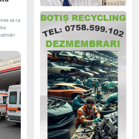
rea sa ca
lui
zatmári