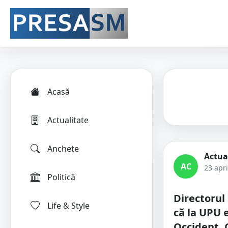
Acasă
Actualitate
Anchete
Actua
AC
23 apri
Politică
Directorul
Life & Style
că la UPU 
Occident. 