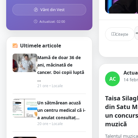
Vânt din Vest
Actualizat: 02:00
Citește
Ultimele articole
Mamă de doar 36 de
ani, măcinată de
cancer. Doi copii luptă
Actua
AC
...
14 feb
21 ore • Locale
Taisa Silag
Un sătmărean acuză
din Satu M
un centru medical că i-
un concurs
a anulat consultaț...
muzică
20 ore • Locale
Talentul muzica