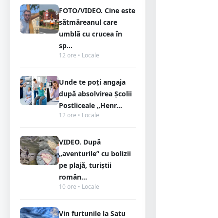
FOTO/VIDEO. Cine este
sătmăreanul care
umblă cu crucea în
sp...
12 ore • Locale
Unde te poți angaja
după absolvirea Școlii
Postliceale „Henr...
12 ore • Locale
VIDEO. După
„aventurile” cu bolizii
pe plajă, turiștii
român...
10 ore • Locale
Vin furtunile la Satu