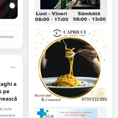
Salvează
laghi a
s pe
nească
de Arte
resioneze