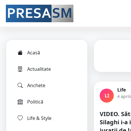
Acasă
Actualitate
Anchete
Life
LI
4 april
Politică
VIDEO. Să
Life & Style
Silaghi i-
jurații de 