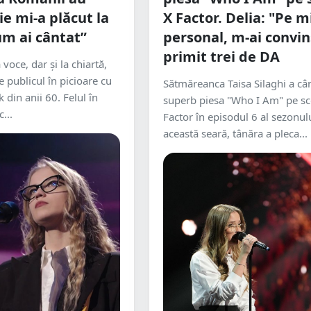
ie mi-a plăcut la
X Factor. Delia: "Pe m
m ai cântat”
personal, m-ai convin
primit trei de DA
 voce, dar și la chiartă,
e publicul în picioare cu
Sătmăreanca Taisa Silaghi a câ
k din anii 60. Felul în
superb piesa "Who I Am" pe s
...
Factor în episodul 6 al sezonulu
această seară, tânăra a pleca...