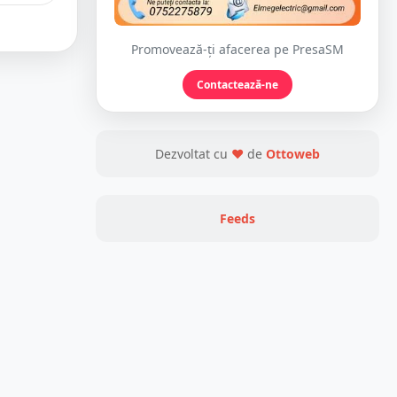
Promovează-ți afacerea pe PresaSM
Contactează-ne
Dezvoltat cu
❤
de
Ottoweb
Feeds