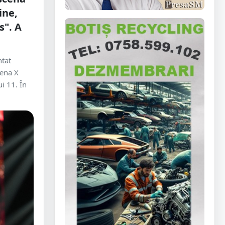
ine,
s". A
ntat
cena X
i 11. În