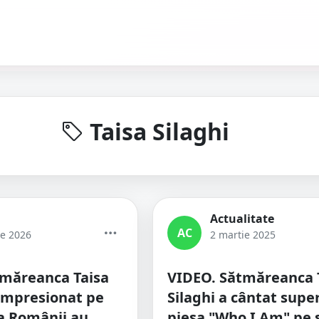
Taisa Silaghi
Actualitate
AC
ie 2026
2 martie 2025
tmăreanca Taisa
VIDEO. Sătmăreanca 
a impresionat pe
Silaghi a cântat supe
la Românii au
piesa "Who I Am" pe 