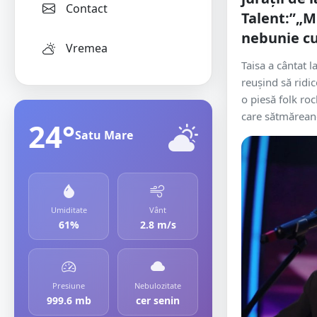
Contact
Talent:”„M
nebunie cu
Vremea
Taisa a cântat la
reușind să ridic
o piesă folk roc
care sătmăreanc
24°
Satu Mare
Umiditate
Vânt
61%
2.8 m/s
Presiune
Nebulozitate
999.6 mb
cer senin