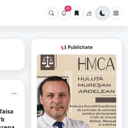
35
📢 Publicitate
Taisa
rb
scena