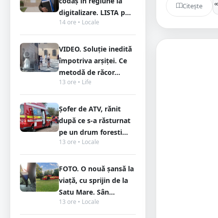
codaș în regiune la
Citește
digitalizare. LISTA p...
14 ore • Locale
VIDEO. Soluție inedită
împotriva arșiței. Ce
metodă de răcor...
13 ore • Life
Șofer de ATV, rănit
după ce s-a răsturnat
pe un drum foresti...
13 ore • Locale
FOTO. O nouă șansă la
viață, cu sprijin de la
Satu Mare. Sân...
13 ore • Locale