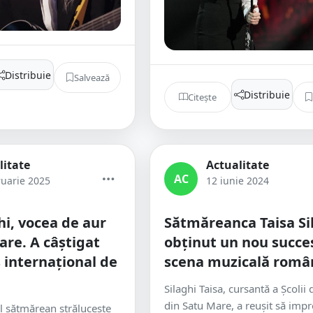
Distribuie
Salvează
Distribuie
Citește
litate
Actualitate
AC
ruarie 2025
12 iunie 2024
hi, vocea de aur
Sătmăreanca Taisa Si
are. A câștigat
obținut un nou succe
 internațional de
scena muzicală româ
Silaghi Taisa, cursantă a Școlii 
din Satu Mare, a reușit să imp
l sătmărean strălucește