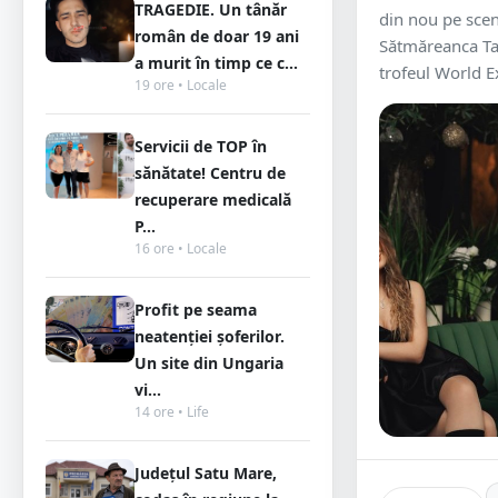
TRAGEDIE. Un tânăr
din nou pe scen
român de doar 19 ani
Sătmăreanca Tai
a murit în timp ce c...
trofeul World E
19 ore • Locale
Servicii de TOP în
sănătate! Centru de
recuperare medicală
P...
16 ore • Locale
Profit pe seama
neatenției șoferilor.
Un site din Ungaria
vi...
14 ore • Life
Județul Satu Mare,