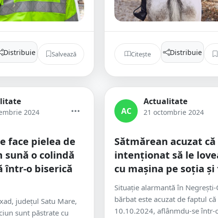
Distribuie
Distribuie
Salvează
Citește
litate
Actualitate
AC
embrie 2024
21 octombrie 2024
e face pielea de
Sătmărean acuzat că a
 sună o colindă
intenționat să le lov
 într-o biserică
cu mașina pe soția și 
Situație alarmantă în Negrești
bărbat este acuzat de faptul că
ixad, județul Satu Mare,
10.10.2024, aflânmdu-se într-
ăciun sunt păstrate cu