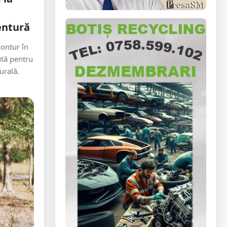
ventură
contur în
ută pentru
urală.