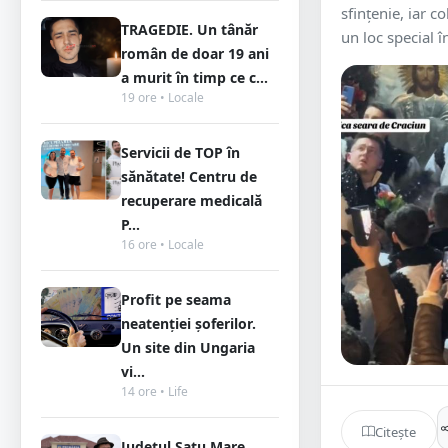
sfințenie, iar c
TRAGEDIE. Un tânăr
un loc special în
român de doar 19 ani
a murit în timp ce c...
19 ore • Locale
Servicii de TOP în
sănătate! Centru de
recuperare medicală
P...
16 ore • Locale
Profit pe seama
neatenției șoferilor.
Un site din Ungaria
vi...
14 ore • Life
Citește
Județul Satu Mare,