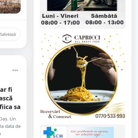
Salvează
r fi
ească
fiica sa
-Oaș. Un
 la data de
o