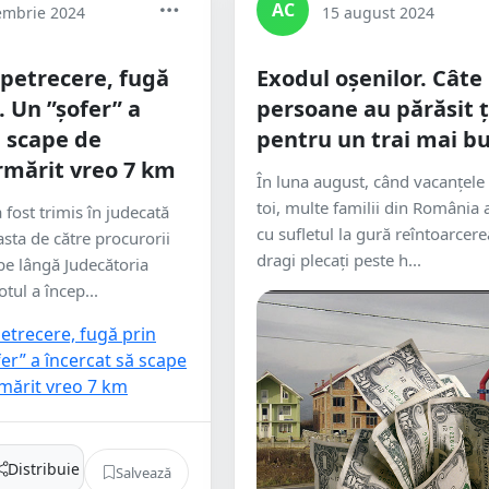
AC
embrie 2024
15 august 2024
 petrecere, fugă
Exodul oșenilor. Câte
. Un ”șofer” a
persoane au părăsit 
ă scape de
pentru un trai mai b
urmărit vreo 7 km
În luna august, când vacanțele 
toi, multe familii din România 
fost trimis în judecată
cu sufletul la gură reîntoarcere
ta de către procurorii
dragi plecați peste h...
pe lângă Judecătoria
tul a încep...
Distribuie
Salvează