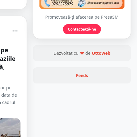
Promovează-ți afacerea pe PresaSM
Contactează-ne
 pe
Dezvoltat cu
❤
de
Ottoweb
aziile
ă,
Feeds
lor pe
a data de
n cadrul