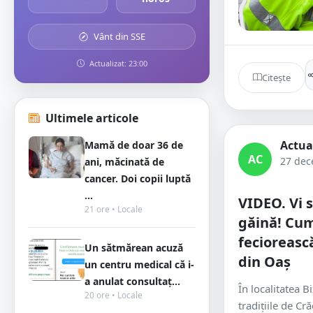
Vânt din SSE
Actualizat: 23:00
Citește
Ultimele articole
Actua
Mamă de doar 36 de
AC
27 dec
ani, măcinată de
cancer. Doi copii luptă
...
VIDEO. Vi s
21 ore • Locale
găină! Cum
feciorească
Un sătmărean acuză
din Oaș
un centru medical că i-
a anulat consultaț...
În localitatea B
20 ore • Locale
tradițiile de Cr