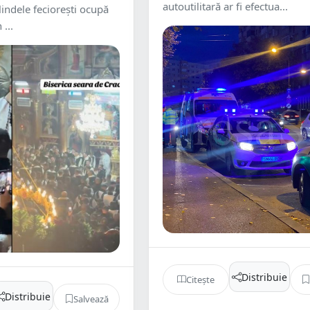
autoutilitară ar fi efectua...
olindele feciorești ocupă
 ...
Distribuie
Citește
Distribuie
Salvează