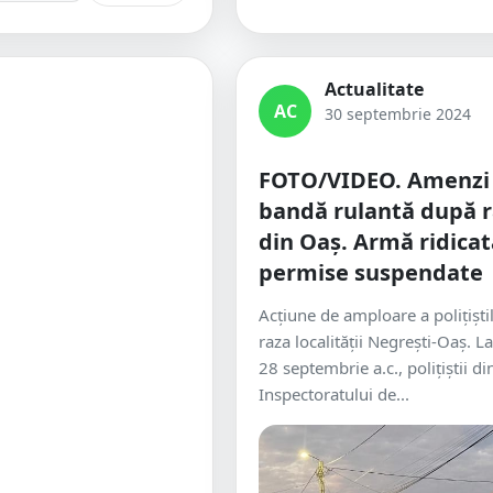
Actualitate
AC
30 septembrie 2024
FOTO/VIDEO. Amenzi
bandă rulantă după r
din Oaș. Armă ridicat
permise suspendate
Acțiune de amploare a polițiști
raza localității Negrești-Oaș. L
28 septembrie a.c., polițiștii di
Inspectoratului de...