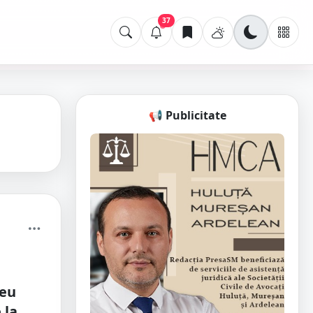
37
📢 Publicitate
seu
 la