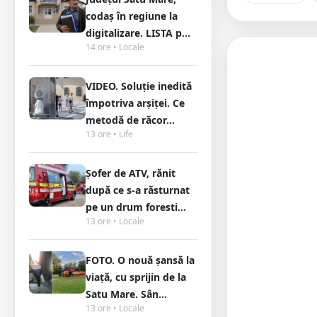
codaș în regiune la
digitalizare. LISTA p...
14 ore • Locale
VIDEO. Soluție inedită
împotriva arșiței. Ce
metodă de răcor...
13 ore • Life
Șofer de ATV, rănit
după ce s-a răsturnat
pe un drum foresti...
13 ore • Locale
FOTO. O nouă șansă la
viață, cu sprijin de la
Satu Mare. Sân...
13 ore • Locale