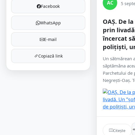
AC
5 sept
Facebook
OAȘ. De la
WhatsApp
prin livadă
încercat s
E-mail
polițiști, 
Copiază link
Un sătmărean a 
săptămâna aceas
Parchetului de 
Negrești-Oaș. To
Citește