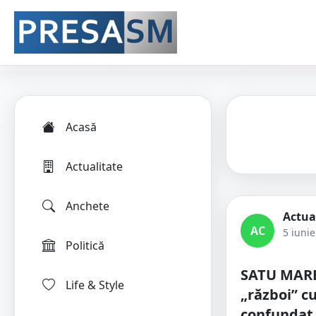
Acasă
Actualitate
Anchete
Actua
AC
5 iuni
Politică
SATU MARE.
Life & Style
„război” cu
confundat 