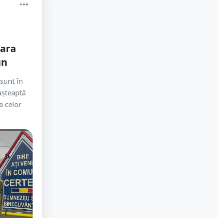
țara
un
sunt în
așteaptă
a celor