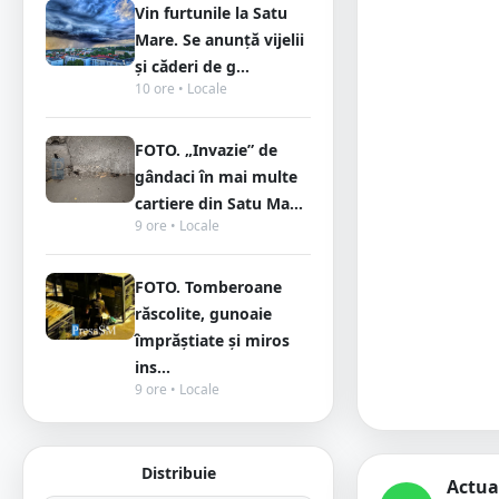
Vin furtunile la Satu
Mare. Se anunță vijelii
și căderi de g...
10 ore • Locale
FOTO. „Invazie” de
gândaci în mai multe
cartiere din Satu Ma...
9 ore • Locale
FOTO. Tomberoane
răscolite, gunoaie
împrăștiate și miros
ins...
9 ore • Locale
Distribuie
Actua