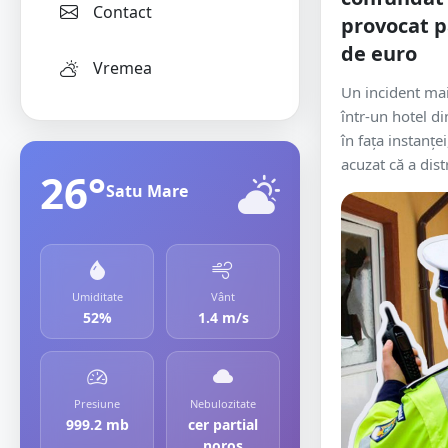
Contact
provocat p
de euro
Vremea
Un incident mai
într-un hotel d
în fața instanțe
acuzat că a distr
26°
Satu Mare
Umiditate
Vânt
52%
1.4 m/s
Presiune
Nebulozitate
999.2 mb
cer partial
noros