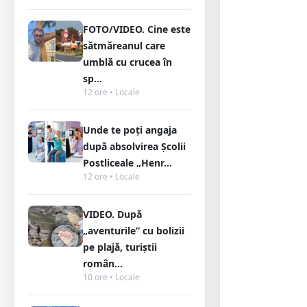
FOTO/VIDEO. Cine este
sătmăreanul care
umblă cu crucea în
sp...
12 ore • Locale
Unde te poți angaja
după absolvirea Școlii
Postliceale „Henr...
12 ore • Locale
VIDEO. După
„aventurile” cu bolizii
pe plajă, turiștii
român...
10 ore • Locale