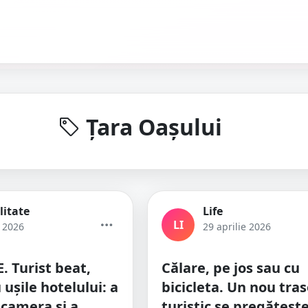
Țara Oașului
litate
Life
LI
e 2026
29 aprilie 2026
 Turist beat,
Călare, pe jos sau cu
 ușile hotelului: a
bicicleta. Un nou tra
camera și a
turistic se pregătește