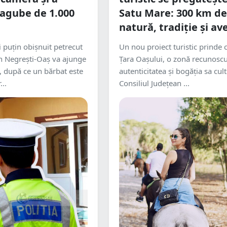
agube de 1.000
Satu Mare: 300 km de
natură, tradiție și a
 puțin obișnuit petrecut
Un nou proiect turistic prinde 
in Negrești-Oaș va ajunge
Țara Oașului, o zonă recunosc
i, după ce un bărbat este
autenticitatea și bogăția sa cult
...
Consiliul Județean ...